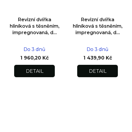
Revizní dvířka
Revizní dvířka
hliníková s těsněním,
hliníková s těsněním,
impregnovaná, do
impregnovaná, do
zdiva 500x500x12,5
zdiva 300x300x12,5
Do 3 dnů
Do 3 dnů
1 960,20 Kč
1 439,90 Kč
DETAIL
DETAIL