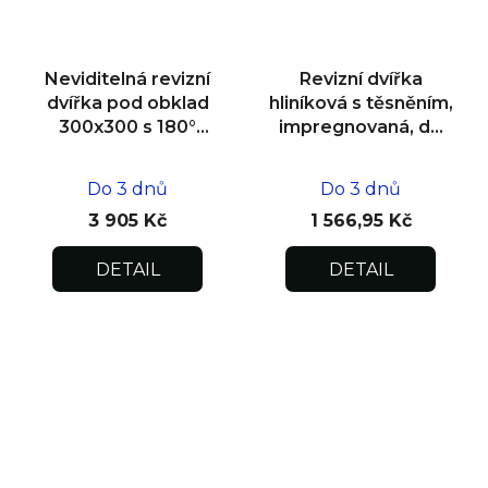
Neviditelná revizní
Revizní dvířka
dvířka pod obklad
hliníková s těsněním,
300x300 s 180°
impregnovaná, do
otevíráním pro
zdiva 400x400x12,5
flexibilní instalaci
Do 3 dnů
Do 3 dnů
3 905 Kč
1 566,95 Kč
DETAIL
DETAIL