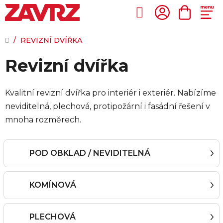
Přejít
na
Hledat
NÁKUP
obsah
KOŠÍK
DOMŮ
/
REVIZNÍ DVÍŘKA
Revizní dvířka
Kvalitní revizní dvířka pro interiér i exteriér. Nabízíme
neviditelná, plechová, protipožární i fasádní řešení v
mnoha rozměrech.
POD OBKLAD / NEVIDITELNÁ
KOMÍNOVÁ
PLECHOVÁ