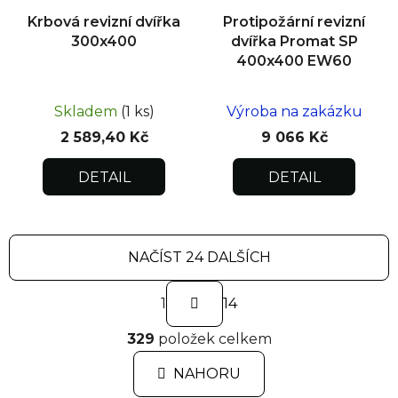
Krbová revizní dvířka
Protipožární revizní
300x400
dvířka Promat SP
400x400 EW60
Skladem
(1 ks)
Výroba na zakázku
2 589,40 Kč
9 066 Kč
DETAIL
DETAIL
NAČÍST 24 DALŠÍCH
S
1
t
14
r
O
á
329
položek celkem
v
n
l
k
NAHORU
á
o