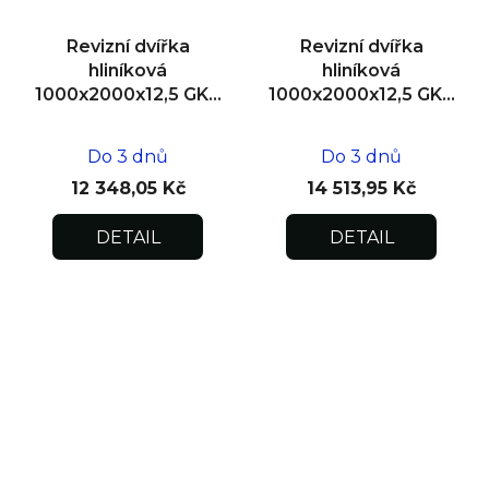
Revizní dvířka
Revizní dvířka
hliníková
hliníková
1000x2000x12,5 GKB
1000x2000x12,5 GKB
US, SDK
US, zdivo, dvoukřídlá
Do 3 dnů
Do 3 dnů
12 348,05 Kč
14 513,95 Kč
DETAIL
DETAIL