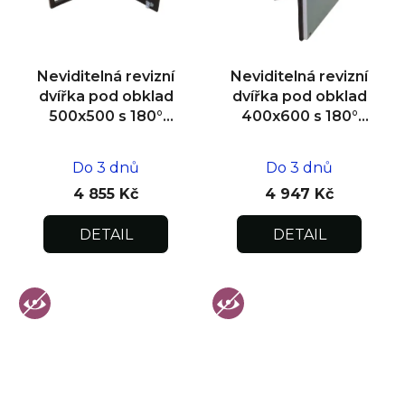
Neviditelná revizní
Neviditelná revizní
dvířka pod obklad
dvířka pod obklad
500x500 s 180°
400x600 s 180°
otevíráním pro
otevíráním pro
flexibilní instalaci
flexibilní instalaci
Do 3 dnů
Do 3 dnů
4 855 Kč
4 947 Kč
DETAIL
DETAIL