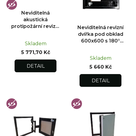
p
r
Neviditelná
o
akustická
d
protipožární revizní
Neviditelná revizní
u
dvířka pod obklad
dvířka pod obklad
300x300
k
600x600 s 180°
Skladem
otevíráním pro
t
5 771,70 Kč
flexibilní instalaci
ů
Skladem
DETAIL
5 660 Kč
DETAIL