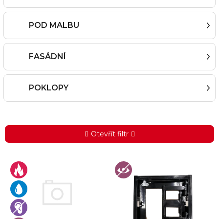
POD MALBU
FASÁDNÍ
POKLOPY
Otevřít filtr
V
ý
p
i
s