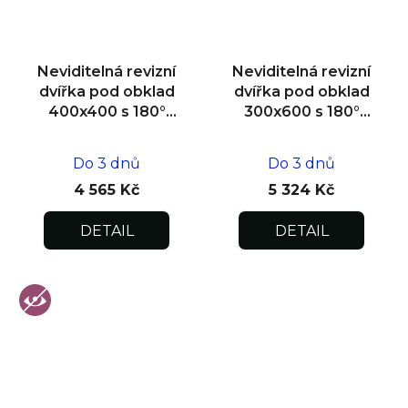
Neviditelná revizní
Neviditelná revizní
dvířka pod obklad
dvířka pod obklad
400x400 s 180°
300x600 s 180°
otevíráním pro
otevíráním pro
flexibilní instalaci
flexibilní instalaci
Do 3 dnů
Do 3 dnů
4 565 Kč
5 324 Kč
DETAIL
DETAIL