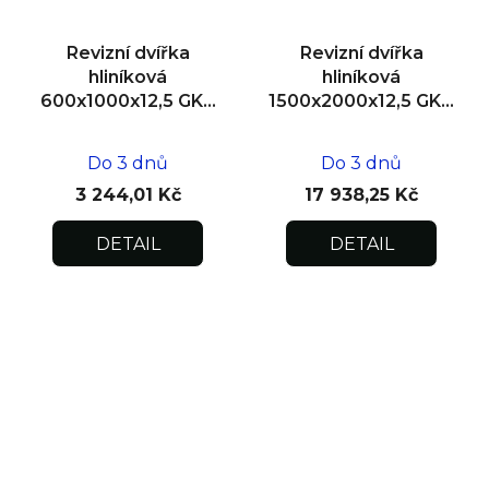
Revizní dvířka
Revizní dvířka
hliníková
hliníková
600x1000x12,5 GKB
1500x2000x12,5 GKB
US, SDK
US, SDK, dvoukřídlá
Do 3 dnů
Do 3 dnů
3 244,01 Kč
17 938,25 Kč
DETAIL
DETAIL