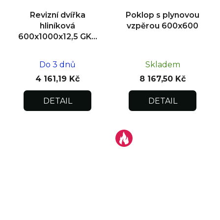
Revizní dvířka
Poklop s plynovou
hliníková
vzpěrou 600x600
600x1000x12,5 GKB
US, zdivo
Do 3 dnů
Skladem
4 161,19 Kč
8 167,50 Kč
DETAIL
DETAIL