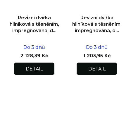
Revizní dvířka
Revizní dvířka
hliníková s těsněním,
hliníková s těsněním,
impregnovaná, do
impregnovaná, do
zdiva 600x600x12,5
zdiva 200x200x12,5
Do 3 dnů
Do 3 dnů
2 128,39 Kč
1 203,95 Kč
DETAIL
DETAIL