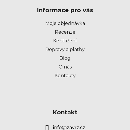
p
Informace pro vás
a
t
Moje objednávka
í
Recenze
Ke stažení
Dopravy a platby
Blog
O nás
Kontakty
Kontakt
info
@
zavrz.cz