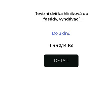
Revizní dvířka hliníková do
fasády, vyndávací
200x200x15
Do 3 dnů
1 442,14 Kč
DETAIL