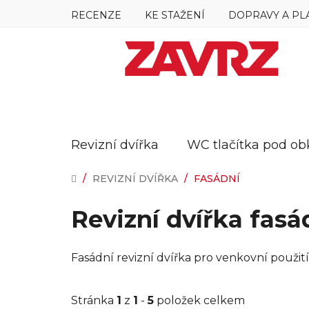
Přejít
RECENZE
KE STAŽENÍ
DOPRAVY A PL
na
obsah
Revizní dvířka
WC tlačítka pod ob
DOMŮ
/
REVIZNÍ DVÍŘKA
/
FASÁDNÍ
Revizní dvířka fasá
Fasádní revizní dvířka pro venkovní použi
Stránka
1
z
1
-
5
položek celkem