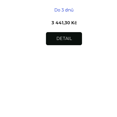
600x600x15
Do 3 dnů
3 441,30 Kč
DETAIL