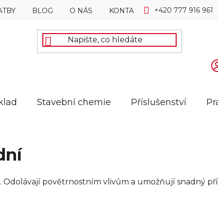
+420 777 916 961
ATBY
BLOG
O NÁS
KONTAKTY
klad
Stavební chemie
Příslušenství
Pr
dní
tí. Odolávají povětrnostním vlivům a umožňují snadný p