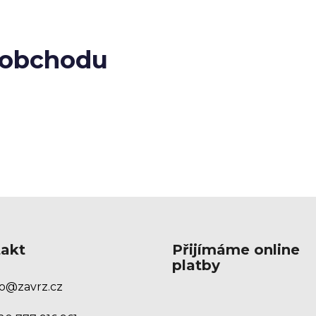
c
í
p
 obchodu
r
v
k
y
v
ý
p
i
s
u
akt
Přijímáme online
platby
o
@
zavrz.cz