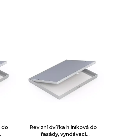
z
e
n
í
p
r
o
d
u
k
t
ů
á do
Revizní dvířka hliníková do
fasády, vyndávací