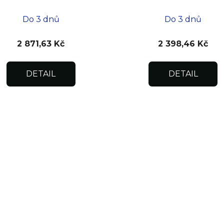
500x500x15
400x400x15
Do 3 dnů
Do 3 dnů
2 871,63 Kč
2 398,46 Kč
DETAIL
DETAIL