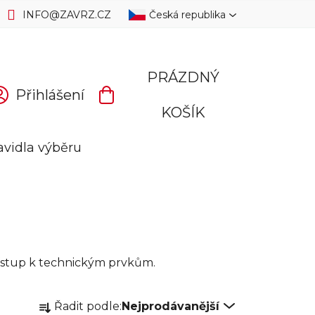
INFO
@
ZAVRZ.CZ
Česká republika
PRÁZDNÝ
Přihlášení
NÁKUPNÍ
KOŠÍK
KOŠÍK
avidla výběru
řístup k technickým prvkům.
Ř
Řadit podle:
Nejprodávanější
a