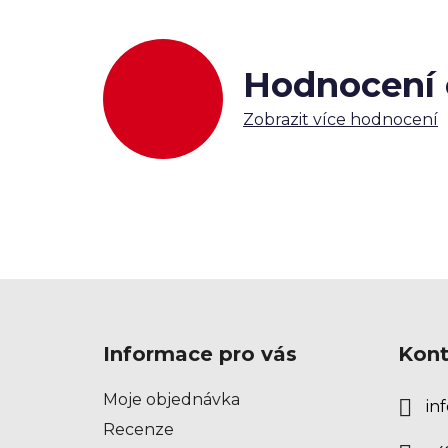
Hodnocení
Zobrazit více hodnocení
Z
á
Informace pro vás
Kont
p
a
Moje objednávka
inf
t
Recenze
í