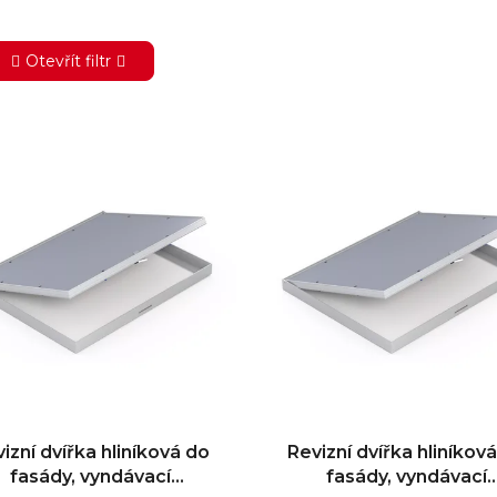
Otevřít filtr
izní dvířka hliníková do
Revizní dvířka hliníkov
fasády, vyndávací
fasády, vyndávací