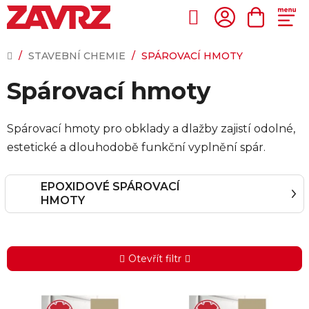
Přejít
na
Hledat
NÁKUP
obsah
KOŠÍK
DOMŮ
/
STAVEBNÍ CHEMIE
/
SPÁROVACÍ HMOTY
Spárovací hmoty
Spárovací hmoty pro obklady a dlažby zajistí odolné,
estetické a dlouhodobě funkční vyplnění spár.
EPOXIDOVÉ SPÁROVACÍ
HMOTY
Otevřít filtr
V