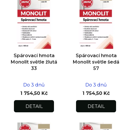
ý
p
i
s
p
r
o
d
Spárovací hmota
Spárovací hmota
u
Monolit světle žlutá
Monolit světle šedá
k
33
57
t
ů
Do 3 dnů
Do 3 dnů
1 754,50 Kč
1 754,50 Kč
DETAIL
DETAIL