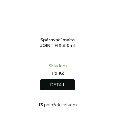
Spárovací malta
JOINT FIX 310ml
Skladem
119 Kč
DETAIL
13
položek celkem
O
v