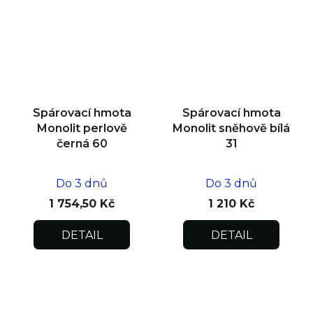
Spárovací hmota
Spárovací hmota
Monolit perlově
Monolit sněhově bílá
černá 60
31
Do 3 dnů
Do 3 dnů
1 754,50 Kč
1 210 Kč
DETAIL
DETAIL