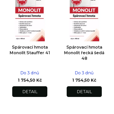
Spárovací hmota
Spárovací hmota
Monolit Stauffer 41
Monolit řecká šedá
48
Do 3 dnů
Do 3 dnů
1 754,50 Kč
1 754,50 Kč
DETAIL
DETAIL