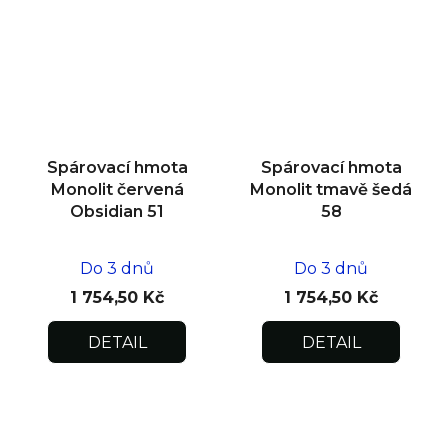
Spárovací hmota
Spárovací hmota
Monolit červená
Monolit tmavě šedá
Obsidian 51
58
Do 3 dnů
Do 3 dnů
1 754,50 Kč
1 754,50 Kč
DETAIL
DETAIL