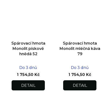
Spárovací hmota
Spárovací hmota
Monolit pískově
Monolit mléčná káva
hnědá 52
79
Do 3 dnů
Do 3 dnů
1 754,50 Kč
1 754,50 Kč
DETAIL
DETAIL