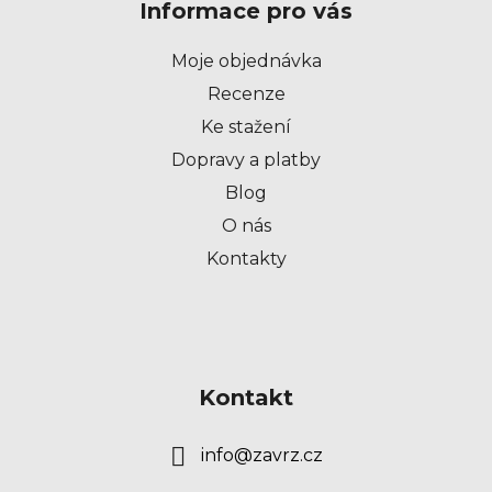
Informace pro vás
a
t
Moje objednávka
í
Recenze
Ke stažení
Dopravy a platby
Blog
O nás
Kontakty
Kontakt
info
@
zavrz.cz