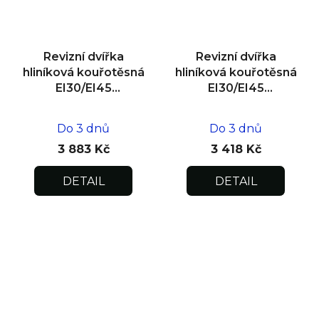
Revizní dvířka
Revizní dvířka
hliníková kouřotěsná
hliníková kouřotěsná
EI30/EI45
EI30/EI45
600x600x25
500x500x25
Do 3 dnů
Do 3 dnů
3 883 Kč
3 418 Kč
DETAIL
DETAIL