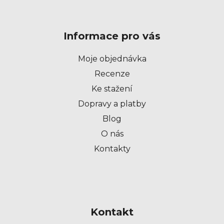
Z
á
p
Informace pro vás
a
t
Moje objednávka
í
Recenze
Ke stažení
Dopravy a platby
Blog
O nás
Kontakty
Kontakt