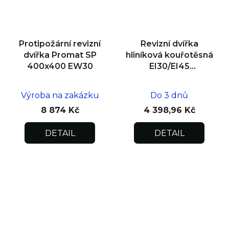
Protipožární revizní
Revizní dvířka
dvířka Promat SP
hliníková kouřotěsná
400x400 EW30
EI30/EI45
600x800x25
Výroba na zakázku
Do 3 dnů
8 874 Kč
4 398,96 Kč
DETAIL
DETAIL