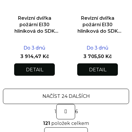
Revizní dvířka
Revizní dvířka
požární EI30
požární EI30
hliníková do SDK
hliníková do SDK
stropu
stropu
600x600x12,5/15
500x500x12,5/15
Do 3 dnů
Do 3 dnů
3 914,47 Kč
3 705,50 Kč
DETAIL
DETAIL
NAČÍST 24 DALŠÍCH
S
1
t
6
r
O
á
121
položek celkem
v
n
l