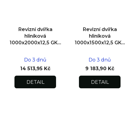
Revizní dvířka
Revizní dvířka
hliníková
hliníková
1000x2000x12,5 GKB
1000x1500x12,5 GKB
US, zdivo, dvoukřídlá
US, SDK
Do 3 dnů
Do 3 dnů
14 513,95 Kč
9 183,90 Kč
DETAIL
DETAIL