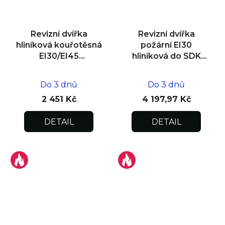
Revizní dvířka
Revizní dvířka
hliníková kouřotěsná
požární EI30
EI30/EI45
hliníková do SDK
200x200x25
stropu
600x800x12,5/15
Do 3 dnů
Do 3 dnů
2 451 Kč
4 197,97 Kč
DETAIL
DETAIL