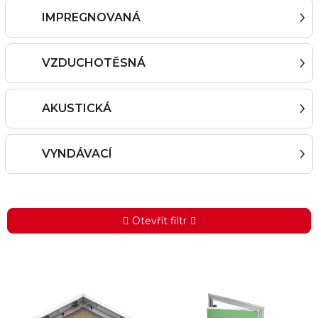
IMPREGNOVANÁ
VZDUCHOTĚSNÁ
AKUSTICKÁ
VYNDÁVACÍ
Otevřít filtr
V
ý
p
i