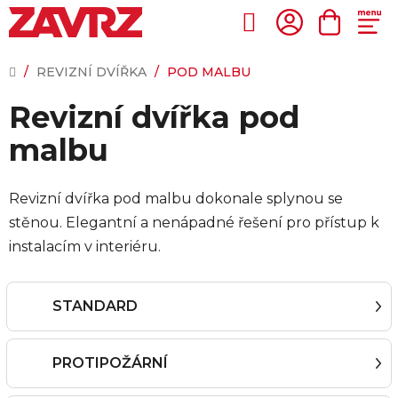
Přejít
na
Hledat
NÁKUP
obsah
KOŠÍK
DOMŮ
/
REVIZNÍ DVÍŘKA
/
POD MALBU
Revizní dvířka pod
malbu
Revizní dvířka pod malbu dokonale splynou se
stěnou. Elegantní a nenápadné řešení pro přístup k
instalacím v interiéru.
STANDARD
PROTIPOŽÁRNÍ