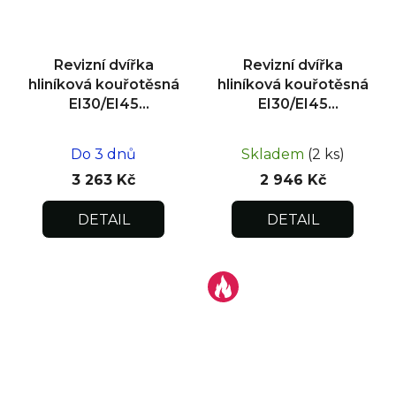
Revizní dvířka
Revizní dvířka
hliníková kouřotěsná
hliníková kouřotěsná
EI30/EI45
EI30/EI45
400x400x25
300x300x25
Do 3 dnů
Skladem
(2 ks)
3 263 Kč
2 946 Kč
DETAIL
DETAIL