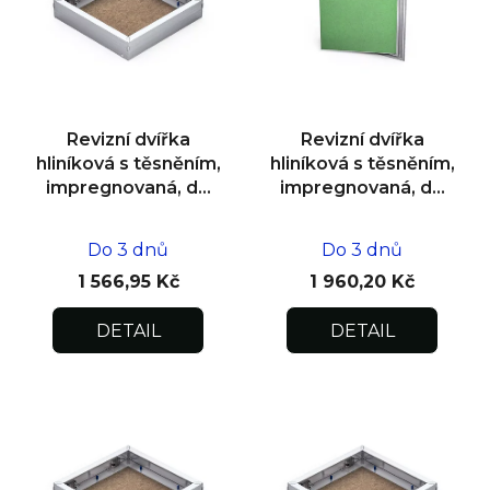
s
p
r
o
d
Revizní dvířka
Revizní dvířka
u
hliníková s těsněním,
hliníková s těsněním,
k
impregnovaná, do
impregnovaná, do
zdiva 400x400x12,5
zdiva 500x500x12,5
t
ů
Do 3 dnů
Do 3 dnů
1 566,95 Kč
1 960,20 Kč
DETAIL
DETAIL