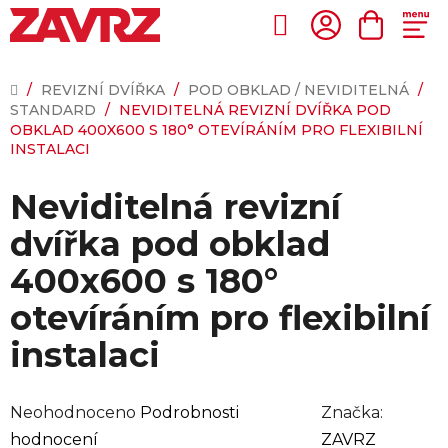
Přejít
na
Hledat
NÁKUP
obsah
KOŠÍK
DOMŮ
/
REVIZNÍ DVÍŘKA
/
POD OBKLAD / NEVIDITELNÁ
/
STANDARD
/
NEVIDITELNÁ REVIZNÍ DVÍŘKA POD
OBKLAD 400X600 S 180° OTEVÍRÁNÍM PRO FLEXIBILNÍ
INSTALACI
Neviditelná revizní
dvířka pod obklad
400x600 s 180°
otevíráním pro flexibilní
instalaci
Průměrné
Neohodnoceno
Podrobnosti
Značka:
hodnocení
hodnocení
ZAVRZ