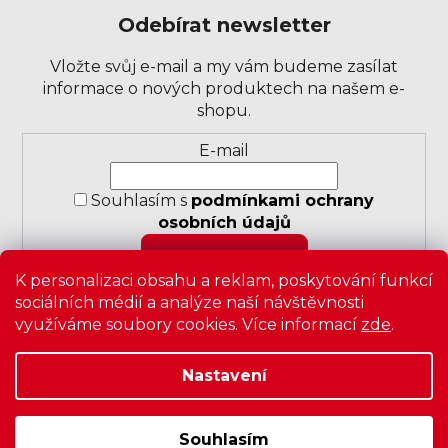
Odebírat newsletter
Vložte svůj e-mail a my vám budeme zasílat
informace o nových produktech na našem e-
shopu.
Přihlášení
E-mail
k
odběru
Souhlasím s
podmínkami ochrany
novinek
osobních údajů
PŘIHLÁSIT SE
K personalizaci obsahu a reklam, poskytování funkcí
sociálních médií a analýze naší návštěvnosti
využíváme soubory cookies. Více informací
zde
.
Nastavení
Copyright 2026
Zavrz
. Všechna práva vyhrazena.
Upravit
nastavení cookies
|
Obchodní podmínky
|
Ochrana
osobních údajů
Souhlasím