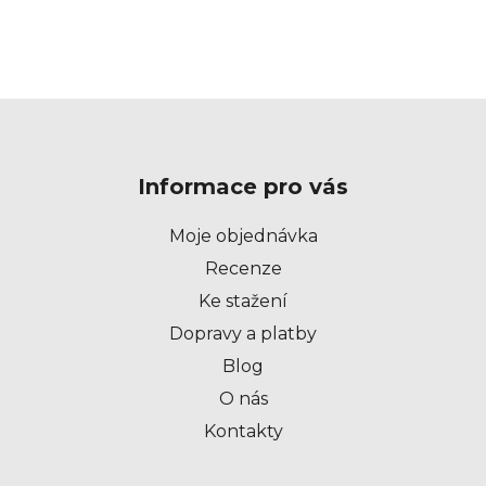
Z
á
p
Informace pro vás
a
t
Moje objednávka
í
Recenze
Ke stažení
Dopravy a platby
Blog
O nás
Kontakty