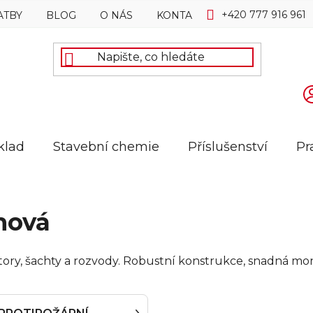
+420 777 916 961
ATBY
BLOG
O NÁS
KONTAKTY
klad
Stavební chemie
Příslušenství
Pr
hová
tory, šachty a rozvody. Robustní konstrukce, snadná mon