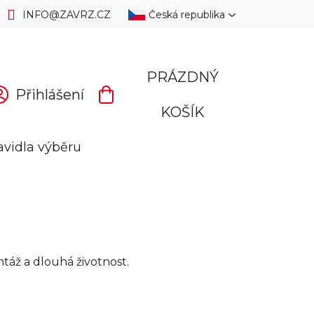
INFO
@
ZAVRZ.CZ
Česká republika
PRÁZDNÝ
Přihlášení
NÁKUPNÍ
KOŠÍK
KOŠÍK
avidla výběru
táž a dlouhá životnost.