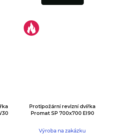
ířka
Protipožární revizní dvířka
W30
Promat SP 700x700 EI90
Výroba na zakázku