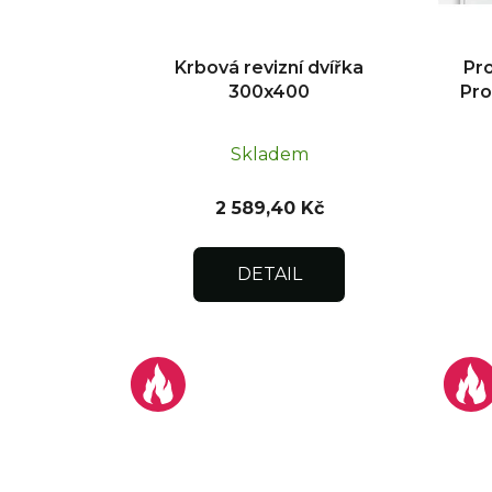
u
k
t
Krbová revizní dvířka
Pro
300x400
Pr
ů
Skladem
2 589,40 Kč
DETAIL