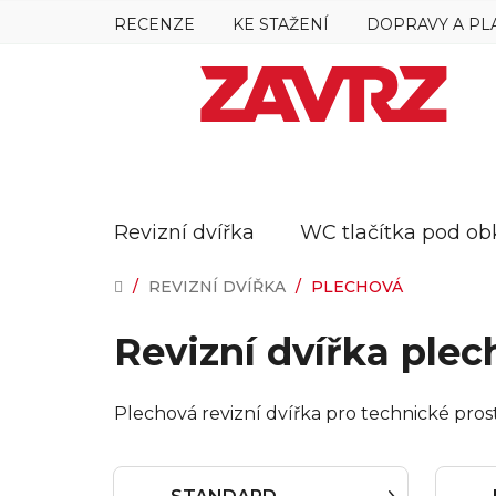
Přejít
RECENZE
KE STAŽENÍ
DOPRAVY A PL
na
obsah
Revizní dvířka
WC tlačítka pod ob
DOMŮ
/
REVIZNÍ DVÍŘKA
/
PLECHOVÁ
Revizní dvířka plec
Plechová revizní dvířka pro technické pros