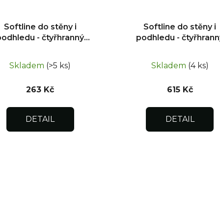
Softline do stěny i
Softline do stěny i
podhledu - čtyřhranný
podhledu - čtyřhrann
uzávěr 200x200
uzávěr 400x500
Skladem
(>5 ks)
Skladem
(4 ks)
263 Kč
615 Kč
DETAIL
DETAIL