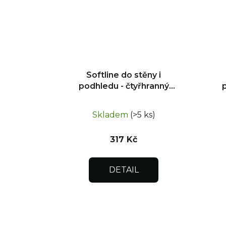
Softline do stěny i
podhledu - čtyřhranný
uzávěr 150x200
Skladem
(>5 ks)
317 Kč
DETAIL