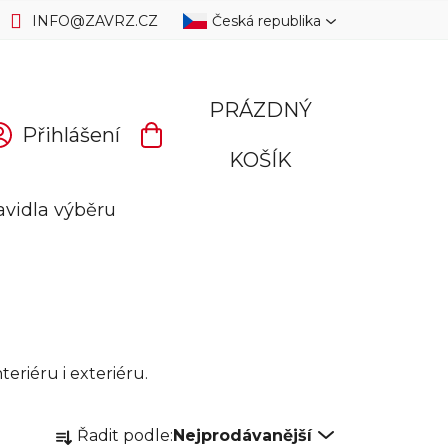
INFO
@
ZAVRZ.CZ
Česká republika
PRÁZDNÝ
Přihlášení
NÁKUPNÍ
KOŠÍK
KOŠÍK
avidla výběru
teriéru i exteriéru.
Ř
Řadit podle:
Nejprodávanější
a