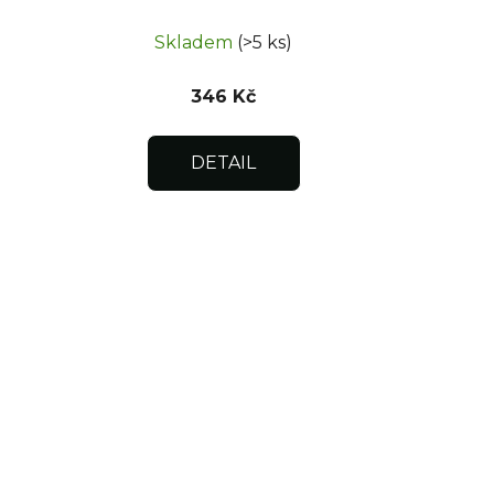
uzávěr 200x300
Skladem
(>5 ks)
346 Kč
DETAIL