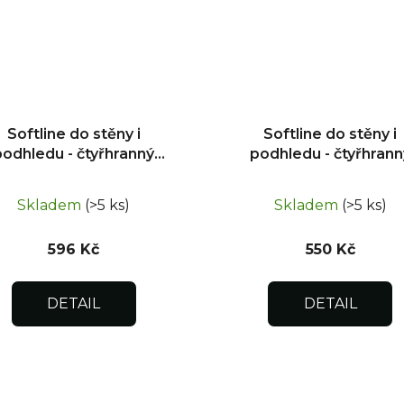
Softline do stěny i
Softline do stěny i
podhledu - čtyřhranný
podhledu - čtyřhrann
uzávěr 300x500
uzávěr 200x400
Skladem
(>5 ks)
Skladem
(>5 ks)
596 Kč
550 Kč
DETAIL
DETAIL