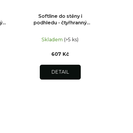
Softline do stěny i
ý
podhledu - čtyřhranný
uzávěr 300x600
Skladem
(>5 ks)
607 Kč
DETAIL