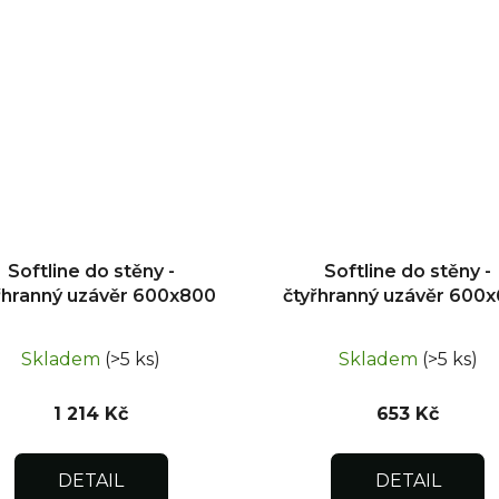
Softline do stěny -
Softline do stěny -
řhranný uzávěr 600x800
čtyřhranný uzávěr 600
Skladem
(>5 ks)
Skladem
(>5 ks)
1 214 Kč
653 Kč
DETAIL
DETAIL