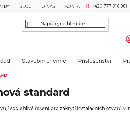
+420 777 916 961
ATBY
BLOG
O NÁS
KONTAKTY
klad
Stavební chemie
Příslušenství
Pr
ARD
chová standard
jí spolehlivé řešení pro zakrytí instalačních otvorů v in