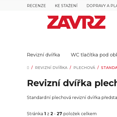
Přejít
RECENZE
KE STAŽENÍ
DOPRAVY A PL
na
obsah
Revizní dvířka
WC tlačítka pod ob
DOMŮ
/
REVIZNÍ DVÍŘKA
/
PLECHOVÁ
/
STAND
Revizní dvířka ple
Standardní plechová revizní dvířka představu
Stránka
1
z
2
-
27
položek celkem