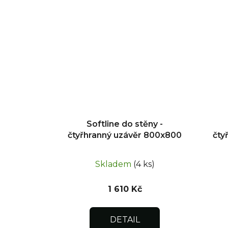
Softline do stěny -
čtyřhranný uzávěr 800x800
čty
Skladem
(4 ks)
1 610 Kč
DETAIL