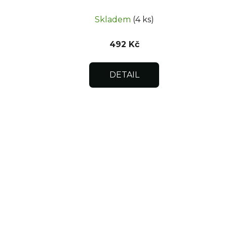
uzávěr 350x350
Skladem
(4 ks)
492 Kč
DETAIL