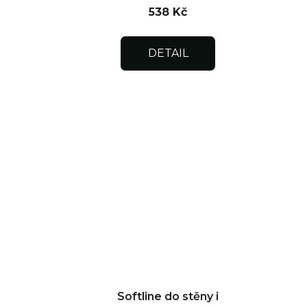
538 Kč
DETAIL
Softline do stěny i