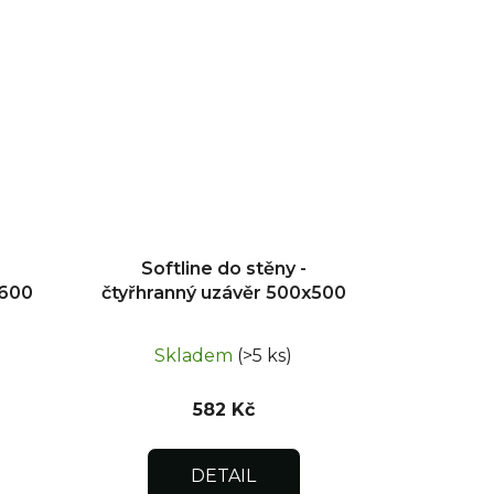
Softline do stěny -
x600
čtyřhranný uzávěr 500x500
Skladem
(>5 ks)
582 Kč
DETAIL