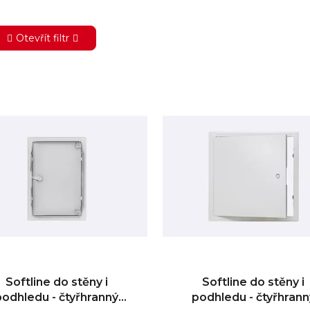
Otevřít filtr
Softline do stěny i
Softline do stěny i
podhledu - čtyřhranný
podhledu - čtyřhrann