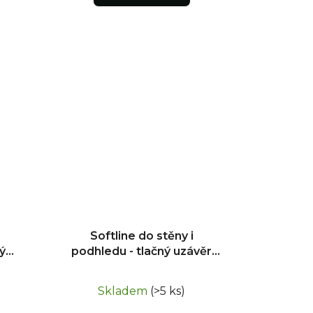
Softline do stěny i
ý
podhledu - tlačný uzávěr
600x600
Skladem
(>5 ks)