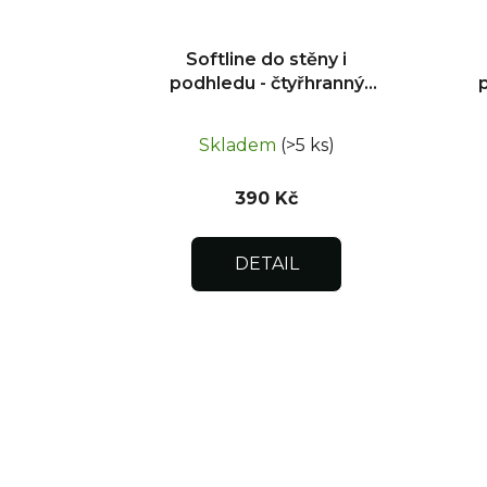
Softline do stěny i
podhledu - čtyřhranný
uzávěr 200x250
Skladem
(>5 ks)
390 Kč
DETAIL