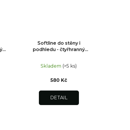
Softline do stěny i
ý
podhledu - čtyřhranný
uzávěr 300x400
Skladem
(>5 ks)
580 Kč
DETAIL