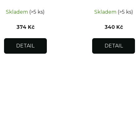
uzávěr 250x300
uzávěr 250x250
Skladem
(>5 ks)
Skladem
(>5 ks)
374 Kč
340 Kč
DETAIL
DETAIL