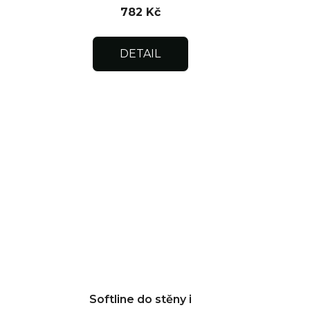
782 Kč
DETAIL
Softline do stěny i