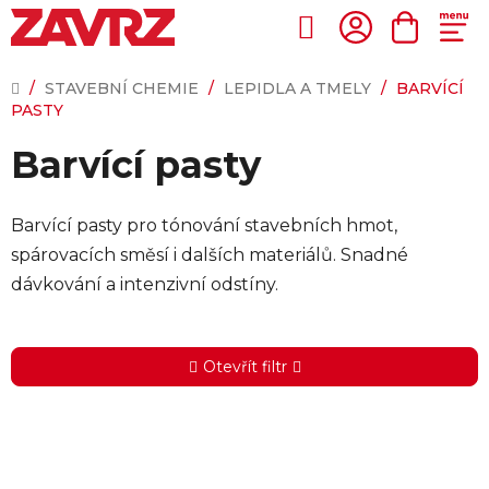
Přejít
na
Hledat
NÁKUP
obsah
KOŠÍK
DOMŮ
/
STAVEBNÍ CHEMIE
/
LEPIDLA A TMELY
/
BARVÍCÍ
PASTY
Barvící pasty
Barvící pasty pro tónování stavebních hmot,
spárovacích směsí i dalších materiálů. Snadné
dávkování a intenzivní odstíny.
Otevřít filtr
V
ý
p