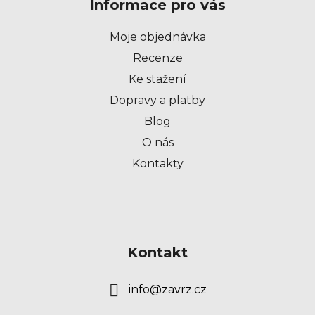
Informace pro vás
a
t
Moje objednávka
í
Recenze
Ke stažení
Dopravy a platby
Blog
O nás
Kontakty
Kontakt
info
@
zavrz.cz