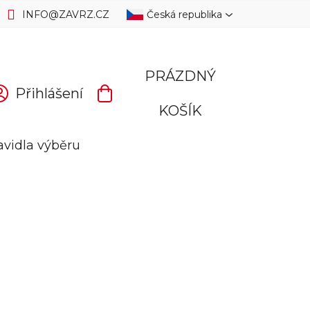
INFO
@
ZAVRZ.CZ
Česká republika
PRÁZDNÝ
Přihlášení
NÁKUPNÍ
KOŠÍK
KOŠÍK
avidla výběru