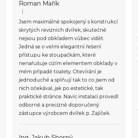
Roman Mařík
|
Hodnocení obchodu je 5 z 5 hvězdiček.
Jsem maximálně spokojený s konstrukcí
skrytých revizních dvířek, skutečně
nejsou pod obkladem vůbec vidět.
Jedná se o velmi elegantní řešení
přístupu ke stoupačkám, které
nenařušuje cizím elementem obklady v
mém případě toalety. Otevírání je
jednoduché a splňují tak to co jsem od
nich očekával, jak po estetické, tak
praktické stránce. Navíc instalaci provedl
odborně a precizně doporučený
zástupce výrobcem dvířek p. Zajíček.
Ing. Jakub Shorný