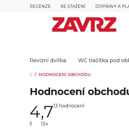
Přejít
RECENZE
KE STAŽENÍ
DOPRAVY A PL
na
obsah
Revizní dvířka
WC tlačítka pod ob
DOMŮ
/
HODNOCENÍ OBCHODU
Hodnocení obchod
4,7
Průměrné
13 hodnocení
hodnocení
obchodu
je
5
12x
4,7
z