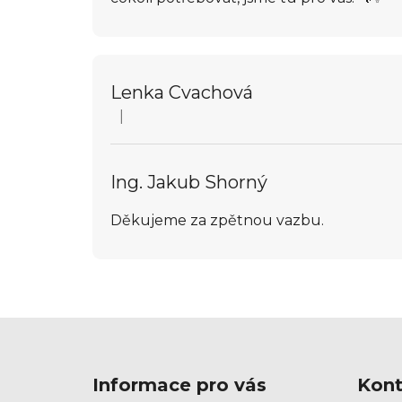
Lenka Cvachová
|
Hodnocení obchodu je 5 z 5 hvězdiček.
Ing. Jakub Shorný
Děkujeme za zpětnou vazbu.
Z
á
Informace pro vás
Kont
p