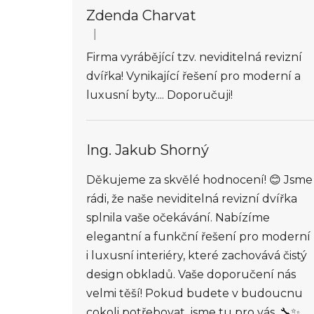
Zdenda Charvat
|
Hodnocení obchodu je 5 z 5 hvězdiček.
Firma vyrábějící tzv. neviditelná revizní
dvířka! Vynikající řešení pro moderní a
luxusní byty.... Doporučuji!
Ing. Jakub Shorný
Děkujeme za skvělé hodnocení! 😊 Jsme
rádi, že naše neviditelná revizní dvířka
splnila vaše očekávání. Nabízíme
elegantní a funkční řešení pro moderní
i luxusní interiéry, které zachovává čistý
design obkladů. Vaše doporučení nás
velmi těší! Pokud budete v budoucnu
cokoli potřebovat, jsme tu pro vás. 🔧✨