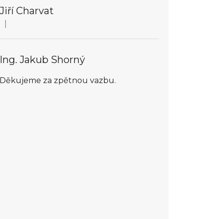
Jiří Charvat
|
Hodnocení obchodu je 5 z 5 hvězdiček.
Ing. Jakub Shorný
Děkujeme za zpětnou vazbu.