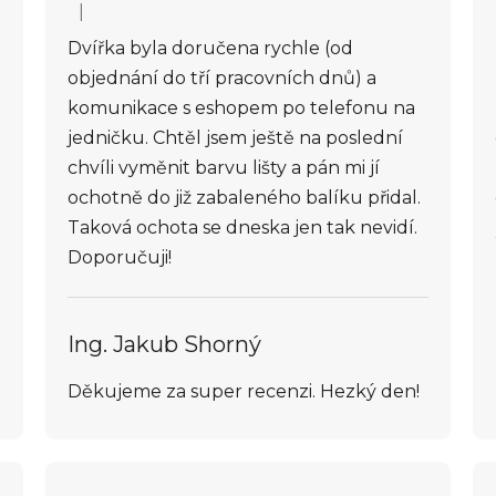
|
Hodnocení obchodu je 5 z 5 hvězdiček.
Dvířka byla doručena rychle (od
objednání do tří pracovních dnů) a
komunikace s eshopem po telefonu na
jedničku. Chtěl jsem ještě na poslední
chvíli vyměnit barvu lišty a pán mi jí
ochotně do již zabaleného balíku přidal.
Taková ochota se dneska jen tak nevidí.
Doporučuji!
Ing. Jakub Shorný
Děkujeme za super recenzi. Hezký den!