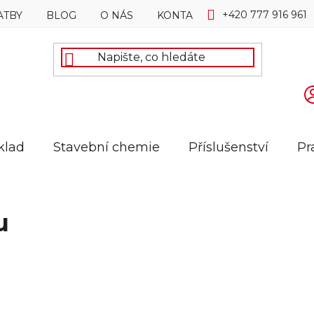
+420 777 916 961
ATBY
BLOG
O NÁS
KONTAKTY
klad
Stavební chemie
Příslušenství
Pr
u