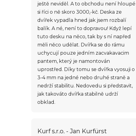
e
ještě neviděl. A to obchodu není hloupé
n
si říci o ně skoro 3000,-kč. Deska ze
í
dvířek vypadla hned jak jsem rozbalí
balík. A né, není to dopravou! Když lepí
tuto desku na něco, tak by s ní napřed
měli něco udělat. Dvířka se do rámu
uchycují pouze jedním zacvakavacim
pantem, který je namontován
uprostřed. Díky tomu se dvířka vyosuji o
3-4 mm na jedné nebo druhé straně a
nedrží stabilitu. Nedovedu si představit,
jak takováto dvířka stabilně udrží
obklad.
Kurf s.r.o. - Jan Kurfürst