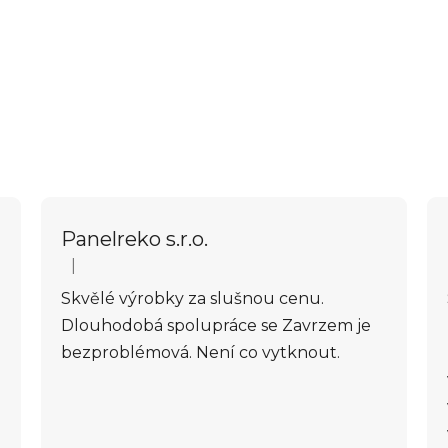
Panelreko s.r.o.
|
Hodnocení obchodu je 5 z 5 hvězdiček.
Skvělé výrobky za slušnou cenu.
Dlouhodobá spolupráce se Zavrzem je
bezproblémová. Není co vytknout.