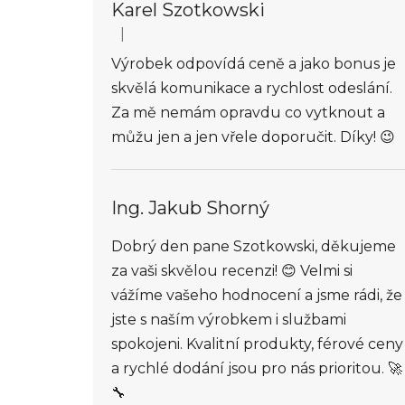
Karel Szotkowski
|
Hodnocení obchodu je 5 z 5 hvězdiček.
Výrobek odpovídá ceně a jako bonus je
skvělá komunikace a rychlost odeslání.
Za mě nemám opravdu co vytknout a
můžu jen a jen vřele doporučit. Díky! 😉
Ing. Jakub Shorný
Dobrý den pane Szotkowski, děkujeme
za vaši skvělou recenzi! 😊 Velmi si
vážíme vašeho hodnocení a jsme rádi, že
jste s naším výrobkem i službami
spokojeni. Kvalitní produkty, férové ceny
a rychlé dodání jsou pro nás prioritou. 🚀
🔧