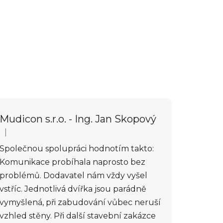
Mudicon s.r.o. - Ing. Jan Skopový
|
Hodnocení obchodu je 5 z 5 hvězdiček.
Společnou spolupráci hodnotím takto:
Komunikace probíhala naprosto bez
problémů. Dodavatel nám vždy vyšel
vstříc. Jednotlivá dvířka jsou parádně
vymyšlená, při zabudování vůbec neruší
vzhled stěny. Při další stavební zakázce