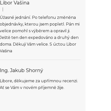
Libor Vašina
|
Hodnocení obchodu je 5 z 5 hvězdiček.
Úžasné jednání. Po telefonu změněna
objednávky, kterou jsem popletl. Pán mi
velice pomohl s výběrem a opravil ji.
Ještě ten den expedováno a druhý den
doma. Děkuji Vám velice. S úctou Libor
Vašina
Ing. Jakub Shorný
Libore, děkujeme za upřímnou recenzi.
Ať se Vám v novém příjemně žije.