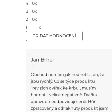
4
0x
5
hvězdiček.
3
0x
2
0x
1
1x
PŘIDAT HODNOCENÍ
V
ý
p
Jan Brhel
i
|
Hodnocení obchodu je 1 z 5 hvězdiček.
s
Obchod nemám jak hodnotit. Jen, že
h
jsou rychlý. Co se týče produktu
o
"revizích dvířek ke krbu", musím
d
n
hodnotit velice negativně. Dvířka
o
opravdu neodpovídají ceně. Hůř
c
zpracovaný a odflaknuty produkt jsem