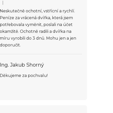
|
Hodnocení obchodu je 5 z 5 hvězdiček.
Neskutečně ochotní, vstřícní a rychlí.
Peníze za vrácená dvířka, která jsem
potřebovala vyměnit, poslali na účet
okamžitě. Ochotně radili a dvířka na
míru vyrobili do 3 dnů. Mohu jen a jen
doporučit.
Ing. Jakub Shorný
Děkujeme za pochvalu!