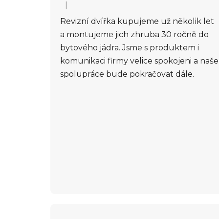
|
Hodnocení obchodu je 5 z 5 hvězdiček.
Revizní dvířka kupujeme už několik let
a montujeme jich zhruba 30 ročně do
bytového jádra. Jsme s produktem i
komunikaci firmy velice spokojeni a naše
spolupráce bude pokračovat dále.