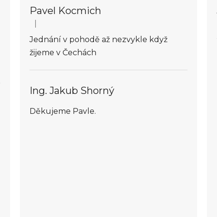
Pavel Kocmich
|
Hodnocení obchodu je 5 z 5 hvězdiček.
Jednání v pohodě až nezvykle když
žijeme v Čechách
Ing. Jakub Shorný
Děkujeme Pavle.