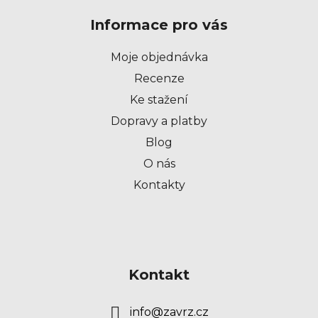
p
Informace pro vás
a
t
Moje objednávka
í
Recenze
Ke stažení
Dopravy a platby
Blog
O nás
Kontakty
Kontakt
info
@
zavrz.cz