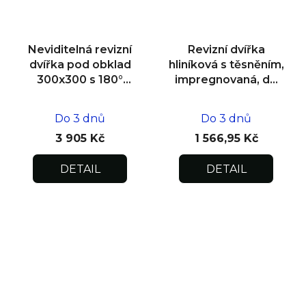
Neviditelná revizní
Revizní dvířka
dvířka pod obklad
hliníková s těsněním,
300x300 s 180°
impregnovaná, do
otevíráním pro
zdiva 400x400x12,5
flexibilní instalaci
Do 3 dnů
Do 3 dnů
3 905 Kč
1 566,95 Kč
DETAIL
DETAIL