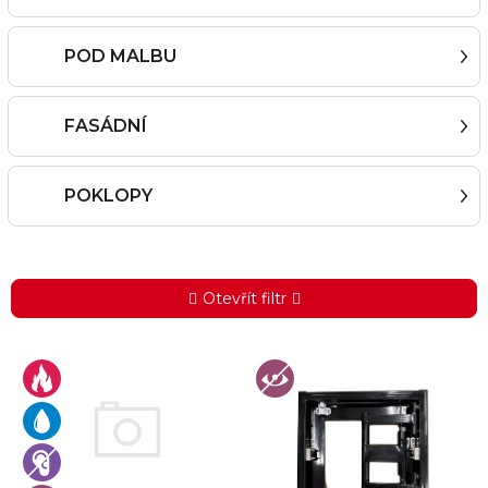
POD MALBU
FASÁDNÍ
POKLOPY
Otevřít filtr
V
ý
p
i
s