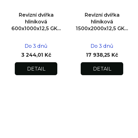
Revizní dvířka
Revizní dvířka
hliníková
hliníková
600x1000x12,5 GKB
1500x2000x12,5 GKB
US, SDK
US, SDK, dvoukřídlá
Do 3 dnů
Do 3 dnů
3 244,01 Kč
17 938,25 Kč
DETAIL
DETAIL