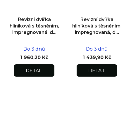
Revizní dvířka
Revizní dvířka
hliníková s těsněním,
hliníková s těsněním,
impregnovaná, do
impregnovaná, do
zdiva 500x500x12,5
zdiva 300x300x12,5
Do 3 dnů
Do 3 dnů
1 960,20 Kč
1 439,90 Kč
DETAIL
DETAIL