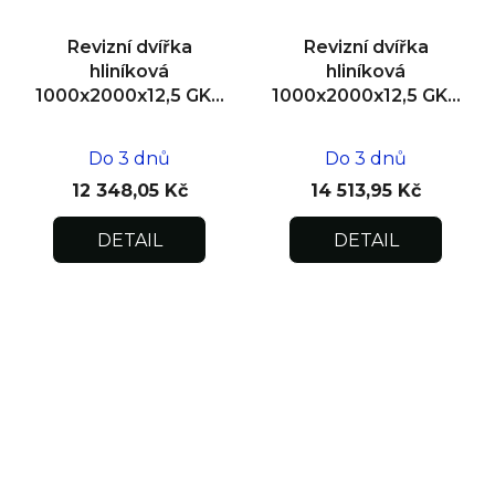
Revizní dvířka
Revizní dvířka
hliníková
hliníková
1000x2000x12,5 GKB
1000x2000x12,5 GKB
US, SDK
US, zdivo, dvoukřídlá
Do 3 dnů
Do 3 dnů
12 348,05 Kč
14 513,95 Kč
DETAIL
DETAIL