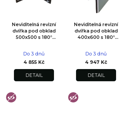
Neviditelná revizní
Neviditelná revizní
dvířka pod obklad
dvířka pod obklad
500x500 s 180°
400x600 s 180°
otevíráním pro
otevíráním pro
flexibilní instalaci
flexibilní instalaci
Do 3 dnů
Do 3 dnů
4 855 Kč
4 947 Kč
DETAIL
DETAIL