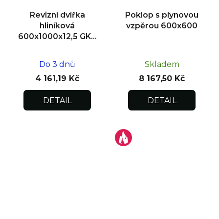
Revizní dvířka
Poklop s plynovou
hliníková
vzpěrou 600x600
600x1000x12,5 GKB
US, zdivo
Do 3 dnů
Skladem
4 161,19 Kč
8 167,50 Kč
DETAIL
DETAIL