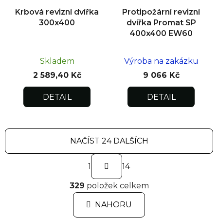
Krbová revizní dvířka
Protipožární revizní
300x400
dvířka Promat SP
400x400 EW60
Skladem
Výroba na zakázku
2 589,40 Kč
9 066 Kč
DETAIL
DETAIL
NAČÍST 24 DALŠÍCH
S
1
t
14
r
O
á
329
položek celkem
v
n
l
k
NAHORU
á
o