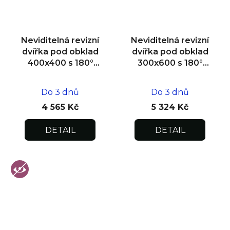
Neviditelná revizní
Neviditelná revizní
dvířka pod obklad
dvířka pod obklad
400x400 s 180°
300x600 s 180°
otevíráním pro
otevíráním pro
flexibilní instalaci
flexibilní instalaci
Do 3 dnů
Do 3 dnů
4 565 Kč
5 324 Kč
DETAIL
DETAIL