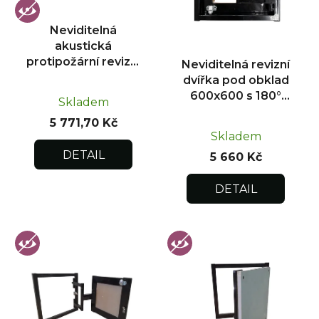
p
r
Neviditelná
o
akustická
d
protipožární revizní
Neviditelná revizní
u
dvířka pod obklad
dvířka pod obklad
300x300
k
600x600 s 180°
Skladem
otevíráním pro
t
5 771,70 Kč
flexibilní instalaci
ů
Skladem
DETAIL
5 660 Kč
DETAIL