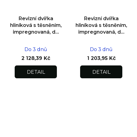
Revizní dvířka
Revizní dvířka
hliníková s těsněním,
hliníková s těsněním,
impregnovaná, do
impregnovaná, do
zdiva 600x600x12,5
zdiva 200x200x12,5
Do 3 dnů
Do 3 dnů
2 128,39 Kč
1 203,95 Kč
DETAIL
DETAIL