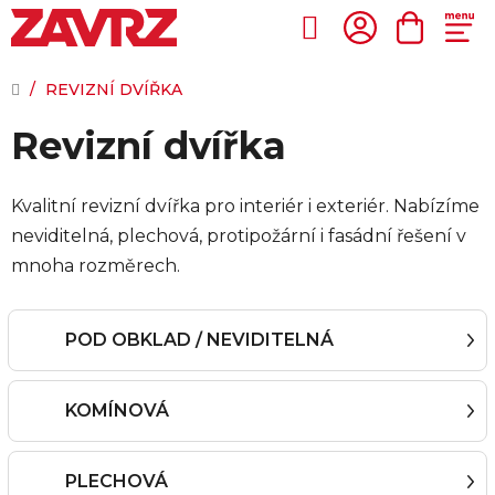
Přejít
na
Hledat
NÁKUP
obsah
KOŠÍK
DOMŮ
/
REVIZNÍ DVÍŘKA
Revizní dvířka
Kvalitní revizní dvířka pro interiér i exteriér. Nabízíme
neviditelná, plechová, protipožární i fasádní řešení v
mnoha rozměrech.
POD OBKLAD / NEVIDITELNÁ
KOMÍNOVÁ
PLECHOVÁ