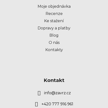
t
Moje objednávka
í
Recenze
Ke stažení
Dopravy a platby
Blog
O nás
Kontakty
Kontakt
info
@
zavrz.cz
+420 777 916 961