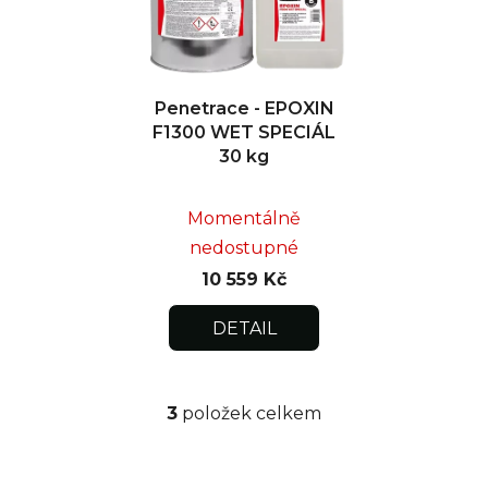
Penetrace - EPOXIN
F1300 WET SPECIÁL
30 kg
Momentálně
nedostupné
10 559 Kč
DETAIL
3
položek celkem
O
v
l