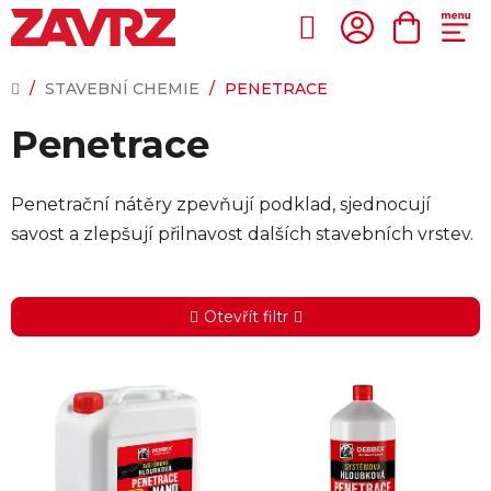
Přejít
na
Hledat
NÁKUP
obsah
KOŠÍK
DOMŮ
/
STAVEBNÍ CHEMIE
/
PENETRACE
Penetrace
Penetrační nátěry zpevňují podklad, sjednocují
savost a zlepšují přilnavost dalších stavebních vrstev.
Otevřít filtr
V
ý
p
i
s