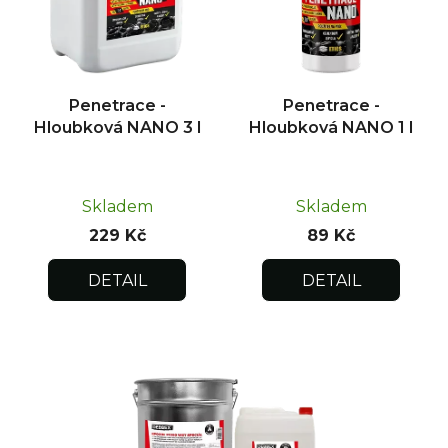
p
r
o
d
Penetrace -
Penetrace -
u
Hloubková NANO 3 l
Hloubková NANO 1 l
k
t
ů
Skladem
Skladem
229 Kč
89 Kč
DETAIL
DETAIL