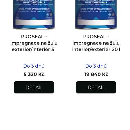
PROSEAL -
PROSEAL -
impregnace na žulu
impregnace na žulu
exteriér/interiér 5 l
interiér/exteriér 20 l
Do 3 dnů
Do 3 dnů
5 320 Kč
19 840 Kč
DETAIL
DETAIL