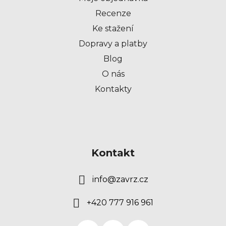
í
Recenze
Ke stažení
Dopravy a platby
Blog
O nás
Kontakty
Kontakt
info
@
zavrz.cz
+420 777 916 961