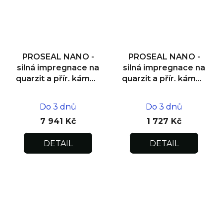
PROSEAL NANO -
PROSEAL NANO -
silná impregnace na
silná impregnace na
quarzit a přír. kámen
quarzit a přír. kámen
interiér/exteriér 5 l
interiér/exteriér 1 l
Do 3 dnů
Do 3 dnů
7 941 Kč
1 727 Kč
DETAIL
DETAIL