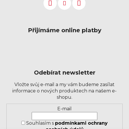
Přijímáme online platby
Odebírat newsletter
Vložte svůj e-mail a my vám budeme zasílat
informace o nových produktech na našem e-
shopu.
Přihlášení
E-mail
k
odběru
Souhlasím s
podmínkami ochrany
novinek