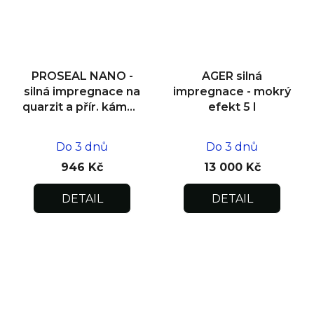
PROSEAL NANO -
AGER silná
silná impregnace na
impregnace - mokrý
quarzit a přír. kámen
efekt 5 l
exteriér/interiér 250
ml
Do 3 dnů
Do 3 dnů
946 Kč
13 000 Kč
DETAIL
DETAIL