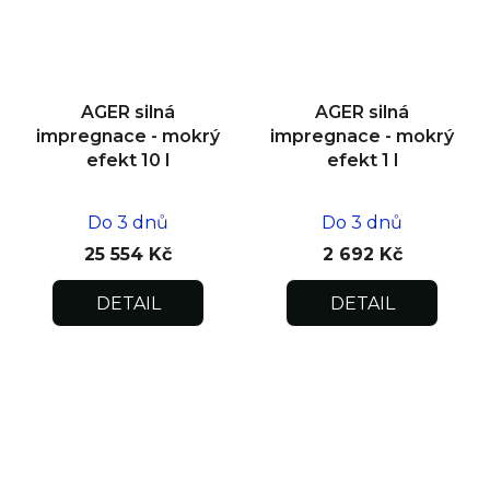
AGER silná
AGER silná
impregnace - mokrý
impregnace - mokrý
efekt 10 l
efekt 1 l
Do 3 dnů
Do 3 dnů
25 554 Kč
2 692 Kč
DETAIL
DETAIL