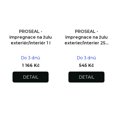
PROSEAL -
PROSEAL -
impregnace na žulu
impregnace na žulu
exteriér/interiér 1 l
exterier/interier 250
ml
Do 3 dnů
Do 3 dnů
1 166 Kč
545 Kč
DETAIL
DETAIL