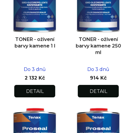
s
p
r
o
d
TONER - oživení
TONER - oživení
u
barvy kamene 1 l
barvy kamene 250
k
ml
t
ů
Do 3 dnů
Do 3 dnů
2 132 Kč
914 Kč
DETAIL
DETAIL