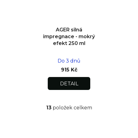
AGER silná
impregnace - mokrý
efekt 250 ml
Do 3 dnů
915 Kč
DETAIL
13
položek celkem
O
v
l
á
d