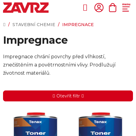
Přejít
na
Hledat
NÁKUP
obsah
KOŠÍK
DOMŮ
/
STAVEBNÍ CHEMIE
/
IMPREGNACE
Impregnace
Impregnace chrání povrchy před vlhkostí,
znečištěním a povětrnostními vlivy. Prodlužují
životnost materiálů.
Otevřít filtr
V
ý
p
i