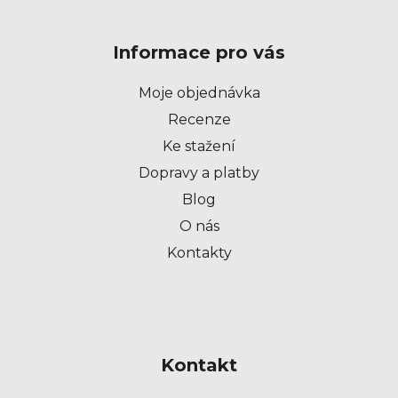
á
p
Informace pro vás
a
t
Moje objednávka
í
Recenze
Ke stažení
Dopravy a platby
Blog
O nás
Kontakty
Kontakt