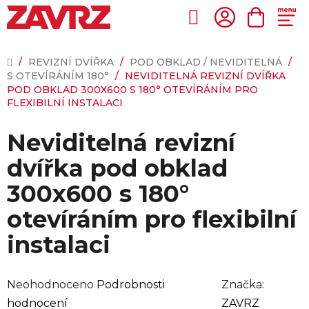
Přejít
na
Hledat
NÁKUP
obsah
KOŠÍK
DOMŮ
/
REVIZNÍ DVÍŘKA
/
POD OBKLAD / NEVIDITELNÁ
/
S OTEVÍRÁNÍM 180°
/
NEVIDITELNÁ REVIZNÍ DVÍŘKA
POD OBKLAD 300X600 S 180° OTEVÍRÁNÍM PRO
FLEXIBILNÍ INSTALACI
Neviditelná revizní
dvířka pod obklad
300x600 s 180°
otevíráním pro flexibilní
instalaci
Průměrné
Neohodnoceno
Podrobnosti
Značka:
hodnocení
hodnocení
ZAVRZ