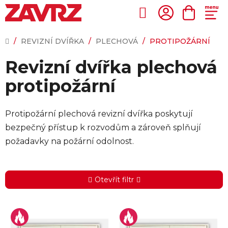
Přejít
na
Hledat
NÁKUP
obsah
KOŠÍK
DOMŮ
/
REVIZNÍ DVÍŘKA
/
PLECHOVÁ
/
PROTIPOŽÁRNÍ
Revizní dvířka plechová
protipožární
Protipožární plechová revizní dvířka poskytují
bezpečný přístup k rozvodům a zároveň splňují
požadavky na požární odolnost.
Otevřít filtr
V
ý