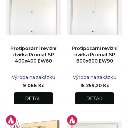
p
i
s
p
r
o
d
Protipožární revizní
Protipožární revizní
u
dvířka Promat SP
dvířka Promat SP
k
400x400 EW60
800x800 EW90
t
ů
Výroba na zakázku
Výroba na zakázku
9 066 Kč
15 259,20 Kč
DETAIL
DETAIL