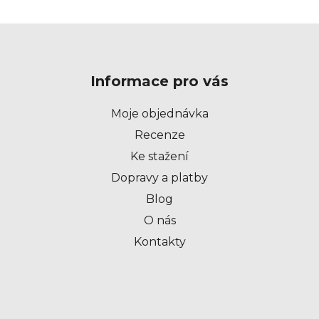
Z
á
p
Informace pro vás
a
t
Moje objednávka
í
Recenze
Ke stažení
Dopravy a platby
Blog
O nás
Kontakty