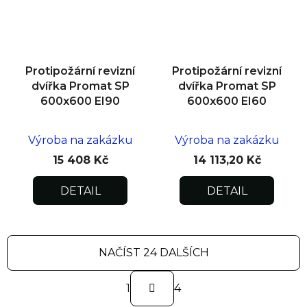
Protipožární revizní
Protipožární revizní
dvířka Promat SP
dvířka Promat SP
600x600 EI90
600x600 EI60
Výroba na zakázku
Výroba na zakázku
15 408 Kč
14 113,20 Kč
DETAIL
DETAIL
NAČÍST 24 DALŠÍCH
S
1
t
4
r
O