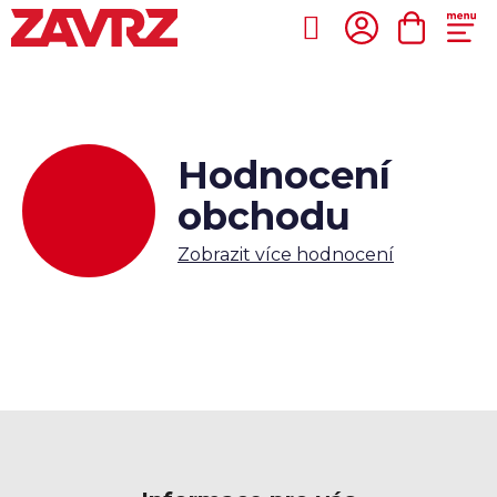
Přejít
na
Hledat
NÁKUP
obsah
KOŠÍK
Hodnocení
obchodu
Zobrazit více hodnocení
Z
á
p