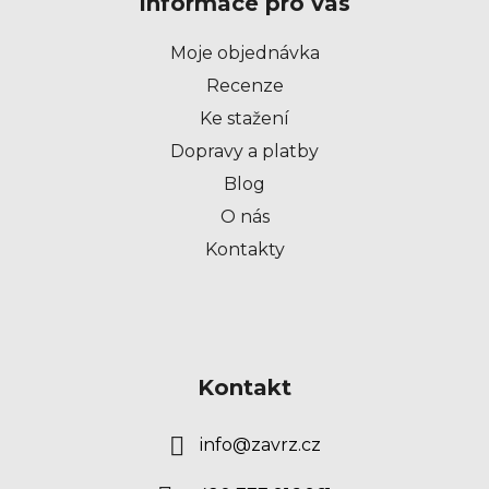
Informace pro vás
a
t
Moje objednávka
í
Recenze
Ke stažení
Dopravy a platby
Blog
O nás
Kontakty
Kontakt
info
@
zavrz.cz