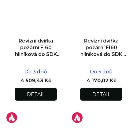
Revizní dvířka
Revizní dvířka
požární EI60
požární EI60
hliníková do SDK
hliníková do SDK
stěny 600x800x25
stěny 600x600x25
Do 3 dnů
Do 3 dnů
4 509,43 Kč
4 170,02 Kč
DETAIL
DETAIL