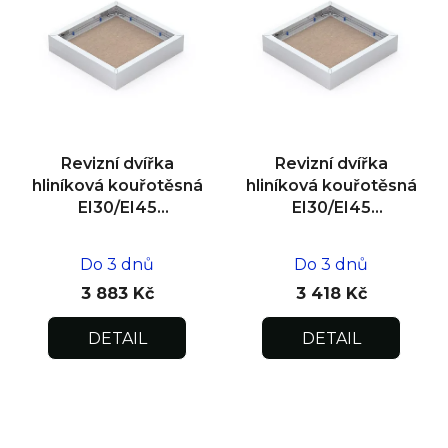
Revizní dvířka
Revizní dvířka
hliníková kouřotěsná
hliníková kouřotěsná
EI30/EI45
EI30/EI45
600x600x25
500x500x25
Do 3 dnů
Do 3 dnů
3 883 Kč
3 418 Kč
DETAIL
DETAIL