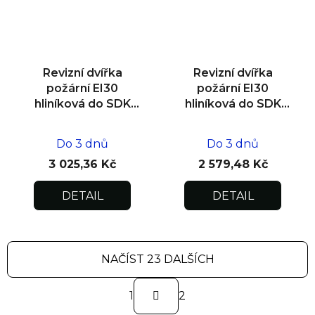
Revizní dvířka
Revizní dvířka
požární EI30
požární EI30
hliníková do SDK
hliníková do SDK
stěny 300x300x15
stěny 200x200x15
Do 3 dnů
Do 3 dnů
3 025,36 Kč
2 579,48 Kč
DETAIL
DETAIL
NAČÍST 23 DALŠÍCH
S
1
t
2
r
O