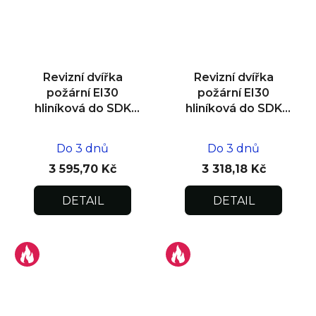
Revizní dvířka
Revizní dvířka
požární EI30
požární EI30
hliníková do SDK
hliníková do SDK
stěny 500x500x15
stěny 400x400x15
Do 3 dnů
Do 3 dnů
3 595,70 Kč
3 318,18 Kč
DETAIL
DETAIL