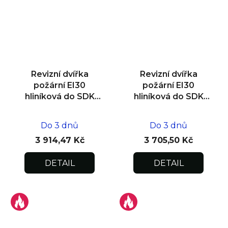
Revizní dvířka
Revizní dvířka
požární EI30
požární EI30
hliníková do SDK
hliníková do SDK
stropu
stropu
600x600x12,5/15
500x500x12,5/15
Do 3 dnů
Do 3 dnů
3 914,47 Kč
3 705,50 Kč
DETAIL
DETAIL