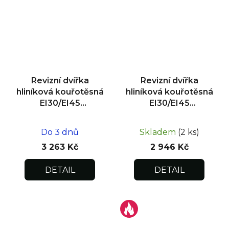
Revizní dvířka
Revizní dvířka
hliníková kouřotěsná
hliníková kouřotěsná
EI30/EI45
EI30/EI45
400x400x25
300x300x25
Do 3 dnů
Skladem
(2 ks)
3 263 Kč
2 946 Kč
DETAIL
DETAIL