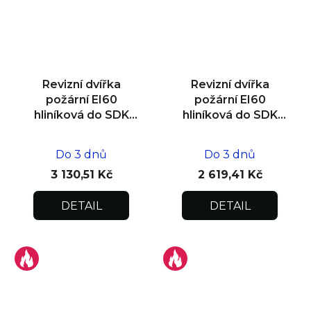
Revizní dvířka
Revizní dvířka
požární EI60
požární EI60
hliníková do SDK
hliníková do SDK
stěny 300x300x25
stěny 200x200x25
Do 3 dnů
Do 3 dnů
3 130,51 Kč
2 619,41 Kč
DETAIL
DETAIL