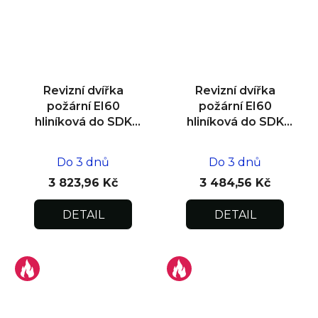
Revizní dvířka
Revizní dvířka
požární EI60
požární EI60
hliníková do SDK
hliníková do SDK
stěny 500x500x25
stěny 400x400x25
Do 3 dnů
Do 3 dnů
3 823,96 Kč
3 484,56 Kč
DETAIL
DETAIL