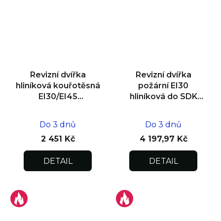
Revizní dvířka
Revizní dvířka
hliníková kouřotěsná
požární EI30
EI30/EI45
hliníková do SDK
200x200x25
stropu
600x800x12,5/15
Do 3 dnů
Do 3 dnů
2 451 Kč
4 197,97 Kč
DETAIL
DETAIL