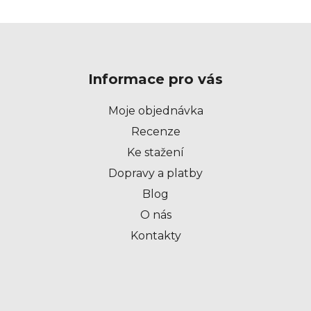
Z
á
p
Informace pro vás
a
t
Moje objednávka
í
Recenze
Ke stažení
Dopravy a platby
Blog
O nás
Kontakty