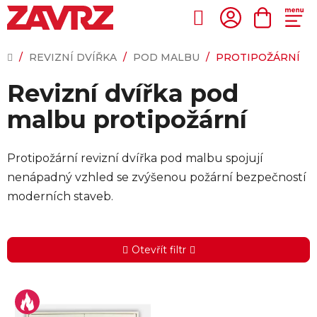
Přejít
na
Hledat
NÁKUP
obsah
KOŠÍK
DOMŮ
/
REVIZNÍ DVÍŘKA
/
POD MALBU
/
PROTIPOŽÁRNÍ
Revizní dvířka pod
malbu protipožární
Protipožární revizní dvířka pod malbu spojují
nenápadný vzhled se zvýšenou požární bezpečností
moderních staveb.
Otevřít filtr
V
ý