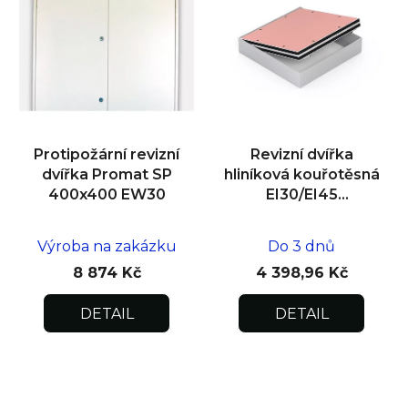
p
i
s
p
r
o
d
Protipožární revizní
Revizní dvířka
u
dvířka Promat SP
hliníková kouřotěsná
k
400x400 EW30
EI30/EI45
600x800x25
t
ů
Výroba na zakázku
Do 3 dnů
8 874 Kč
4 398,96 Kč
DETAIL
DETAIL