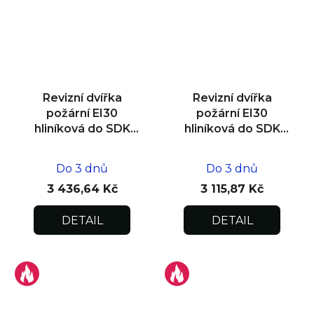
Revizní dvířka
Revizní dvířka
požární EI30
požární EI30
hliníková do SDK
hliníková do SDK
stropu
stropu
400x400x12,5/15
300x300x12,5/15
Do 3 dnů
Do 3 dnů
3 436,64 Kč
3 115,87 Kč
DETAIL
DETAIL