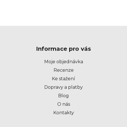
Z
á
p
Informace pro vás
a
t
Moje objednávka
í
Recenze
Ke stažení
Dopravy a platby
Blog
O nás
Kontakty