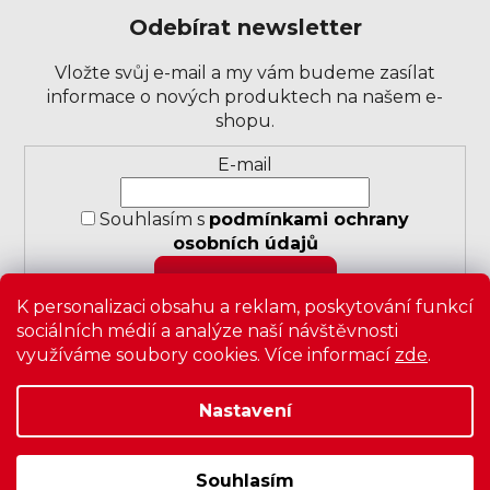
Odebírat newsletter
Vložte svůj e-mail a my vám budeme zasílat
informace o nových produktech na našem e-
shopu.
Přihlášení
E-mail
k
odběru
Souhlasím s
podmínkami ochrany
novinek
osobních údajů
PŘIHLÁSIT SE
K personalizaci obsahu a reklam, poskytování funkcí
sociálních médií a analýze naší návštěvnosti
využíváme soubory cookies. Více informací
zde
.
Nastavení
Copyright 2026
Zavrz
. Všechna práva vyhrazena.
Upravit
nastavení cookies
|
Obchodní podmínky
|
Ochrana
osobních údajů
Souhlasím