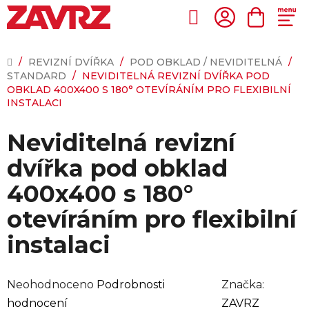
Přejít
na
Hledat
NÁKUP
obsah
KOŠÍK
DOMŮ
/
REVIZNÍ DVÍŘKA
/
POD OBKLAD / NEVIDITELNÁ
/
STANDARD
/
NEVIDITELNÁ REVIZNÍ DVÍŘKA POD
OBKLAD 400X400 S 180° OTEVÍRÁNÍM PRO FLEXIBILNÍ
INSTALACI
Neviditelná revizní
dvířka pod obklad
400x400 s 180°
otevíráním pro flexibilní
instalaci
Průměrné
Neohodnoceno
Podrobnosti
Značka:
hodnocení
hodnocení
ZAVRZ