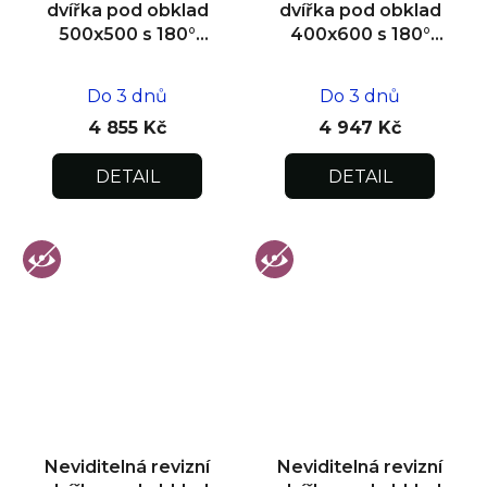
dvířka pod obklad
dvířka pod obklad
500x500 s 180°
400x600 s 180°
otevíráním pro
otevíráním pro
flexibilní instalaci
flexibilní instalaci
Do 3 dnů
Do 3 dnů
4 855 Kč
4 947 Kč
DETAIL
DETAIL
Neviditelná revizní
Neviditelná revizní