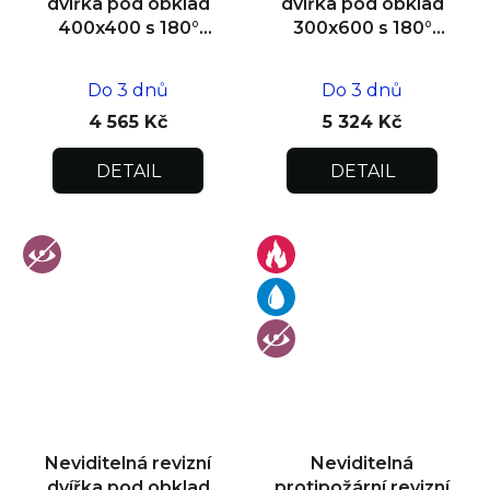
dvířka pod obklad
dvířka pod obklad
400x400 s 180°
300x600 s 180°
otevíráním pro
otevíráním pro
flexibilní instalaci
flexibilní instalaci
Do 3 dnů
Do 3 dnů
4 565 Kč
5 324 Kč
DETAIL
DETAIL
Neviditelná revizní
Neviditelná
dvířka pod obklad
protipožární revizní