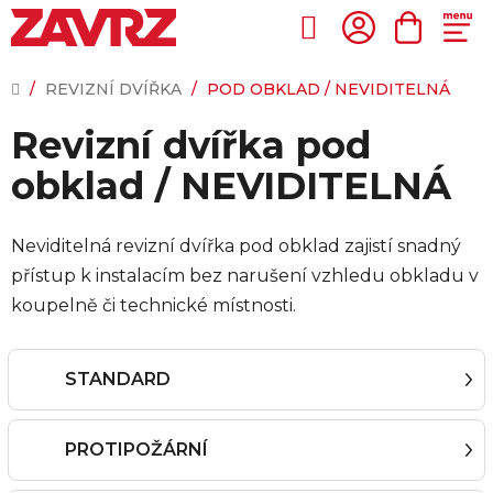
Přejít
na
Hledat
NÁKUP
obsah
KOŠÍK
DOMŮ
/
REVIZNÍ DVÍŘKA
/
POD OBKLAD / NEVIDITELNÁ
Revizní dvířka pod
obklad / NEVIDITELNÁ
Neviditelná revizní dvířka pod obklad zajistí snadný
přístup k instalacím bez narušení vzhledu obkladu v
koupelně či technické místnosti.
STANDARD
PROTIPOŽÁRNÍ