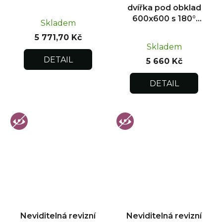
dvířka pod obklad
dvířka pod obklad
300x300
600x600 s 180°
Skladem
otevíráním pro
5 771,70 Kč
flexibilní instalaci
Skladem
DETAIL
5 660 Kč
DETAIL
Neviditelná revizní
Neviditelná revizní