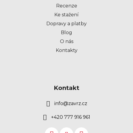
í
Recenze
Ke stažení
Dopravy a platby
Blog
O nás
Kontakty
Kontakt
info
@
zavrz.cz
+420 777 916 961