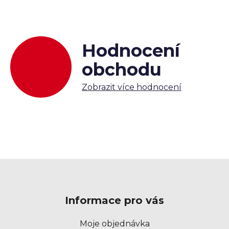
p
r
v
k
Hodnocení
y
v
obchodu
ý
p
Zobrazit více hodnocení
i
s
u
Z
á
p
Informace pro vás
a
t
Moje objednávka