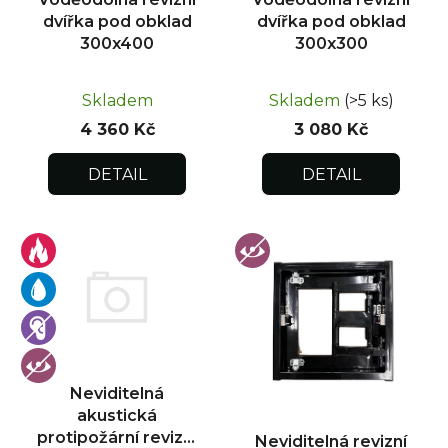
u
dvířka pod obklad
dvířka pod obklad
k
300x400
300x300
t
ů
Skladem
Skladem
(>5 ks)
4 360 Kč
3 080 Kč
DETAIL
DETAIL
Neviditelná
akustická
protipožární revizní
Neviditelná revizní