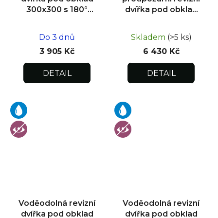
300x300 s 180°
dvířka pod obklad
otevíráním pro
300x600
flexibilní instalaci
Do 3 dnů
Skladem
(>5 ks)
3 905 Kč
6 430 Kč
DETAIL
DETAIL
Voděodolná revizní
Voděodolná revizní
dvířka pod obklad
dvířka pod obklad