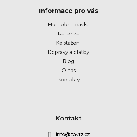
p
Informace pro vás
a
t
Moje objednávka
í
Recenze
Ke stažení
Dopravy a platby
Blog
O nás
Kontakty
Kontakt
info
@
zavrz.cz