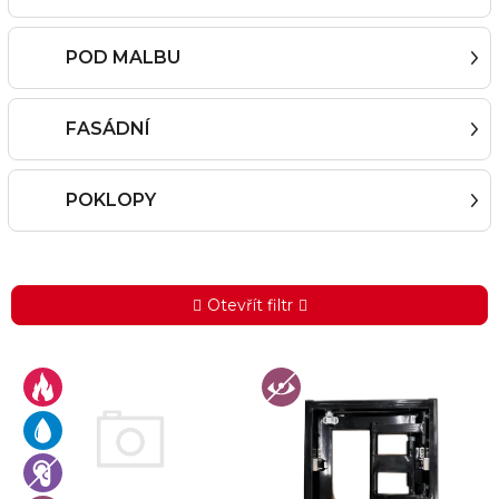
POD MALBU
FASÁDNÍ
POKLOPY
Otevřít filtr
V
ý
p
i
s