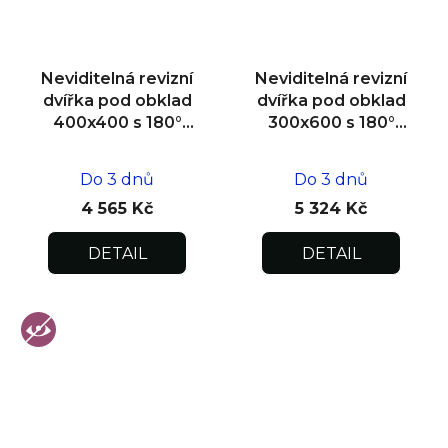
Neviditelná revizní
Neviditelná revizní
dvířka pod obklad
dvířka pod obklad
400x400 s 180°
300x600 s 180°
otevíráním pro
otevíráním pro
flexibilní instalaci
flexibilní instalaci
Do 3 dnů
Do 3 dnů
4 565 Kč
5 324 Kč
DETAIL
DETAIL