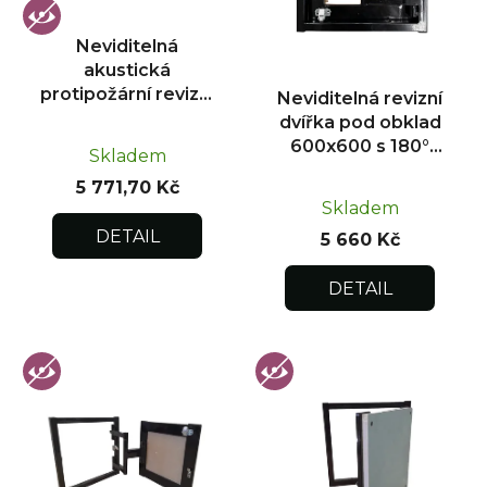
p
r
Neviditelná
o
akustická
d
protipožární revizní
Neviditelná revizní
u
dvířka pod obklad
dvířka pod obklad
300x300
k
600x600 s 180°
Skladem
otevíráním pro
t
5 771,70 Kč
flexibilní instalaci
ů
Skladem
DETAIL
5 660 Kč
DETAIL