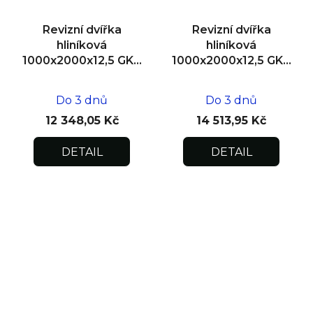
Revizní dvířka
Revizní dvířka
hliníková
hliníková
1000x2000x12,5 GKB
1000x2000x12,5 GKB
US, SDK
US, zdivo, dvoukřídlá
Do 3 dnů
Do 3 dnů
12 348,05 Kč
14 513,95 Kč
DETAIL
DETAIL