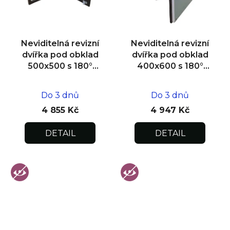
Neviditelná revizní
Neviditelná revizní
dvířka pod obklad
dvířka pod obklad
500x500 s 180°
400x600 s 180°
otevíráním pro
otevíráním pro
flexibilní instalaci
flexibilní instalaci
Do 3 dnů
Do 3 dnů
4 855 Kč
4 947 Kč
DETAIL
DETAIL