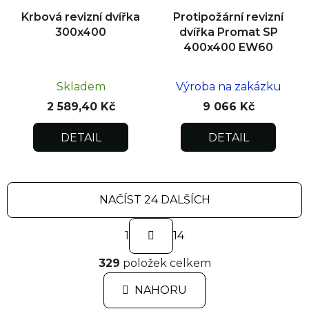
Krbová revizní dvířka
Protipožární revizní
300x400
dvířka Promat SP
400x400 EW60
Skladem
Výroba na zakázku
2 589,40 Kč
9 066 Kč
DETAIL
DETAIL
NAČÍST 24 DALŠÍCH
S
1
t
14
r
O
á
329
položek celkem
v
n
l
k
NAHORU
á
o