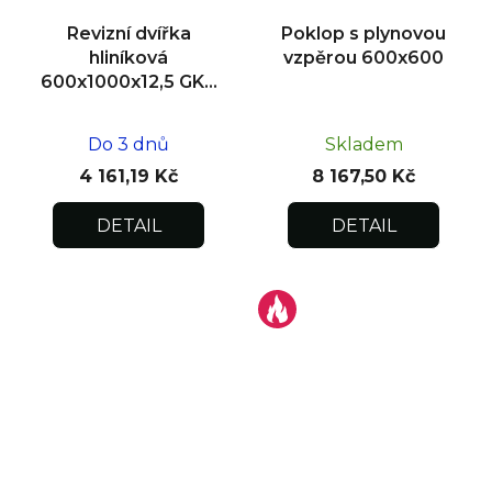
Revizní dvířka
Poklop s plynovou
hliníková
vzpěrou 600x600
600x1000x12,5 GKB
US, zdivo
Do 3 dnů
Skladem
4 161,19 Kč
8 167,50 Kč
DETAIL
DETAIL