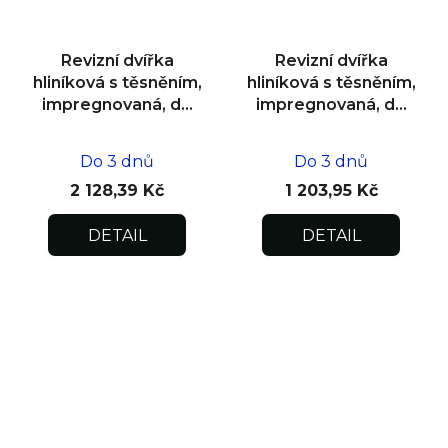
Revizní dvířka
Revizní dvířka
hliníková s těsněním,
hliníková s těsněním,
impregnovaná, do
impregnovaná, do
zdiva 600x600x12,5
zdiva 200x200x12,5
Do 3 dnů
Do 3 dnů
2 128,39 Kč
1 203,95 Kč
DETAIL
DETAIL