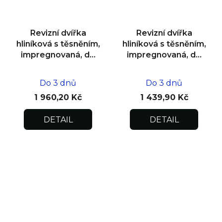
Revizní dvířka
Revizní dvířka
hliníková s těsněním,
hliníková s těsněním,
impregnovaná, do
impregnovaná, do
zdiva 500x500x12,5
zdiva 300x300x12,5
Do 3 dnů
Do 3 dnů
1 960,20 Kč
1 439,90 Kč
DETAIL
DETAIL