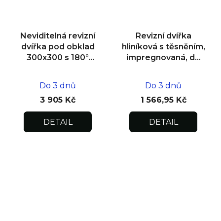
Neviditelná revizní
Revizní dvířka
dvířka pod obklad
hliníková s těsněním,
300x300 s 180°
impregnovaná, do
otevíráním pro
zdiva 400x400x12,5
flexibilní instalaci
Do 3 dnů
Do 3 dnů
3 905 Kč
1 566,95 Kč
DETAIL
DETAIL