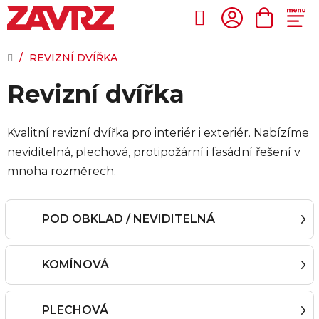
Přejít
na
Hledat
NÁKUP
obsah
KOŠÍK
DOMŮ
/
REVIZNÍ DVÍŘKA
Revizní dvířka
Kvalitní revizní dvířka pro interiér i exteriér. Nabízíme
neviditelná, plechová, protipožární i fasádní řešení v
mnoha rozměrech.
POD OBKLAD / NEVIDITELNÁ
KOMÍNOVÁ
PLECHOVÁ