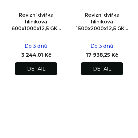
Revizní dvířka
Revizní dvířka
hliníková
hliníková
600x1000x12,5 GKB
1500x2000x12,5 GKB
US, SDK
US, SDK, dvoukřídlá
Do 3 dnů
Do 3 dnů
3 244,01 Kč
17 938,25 Kč
DETAIL
DETAIL