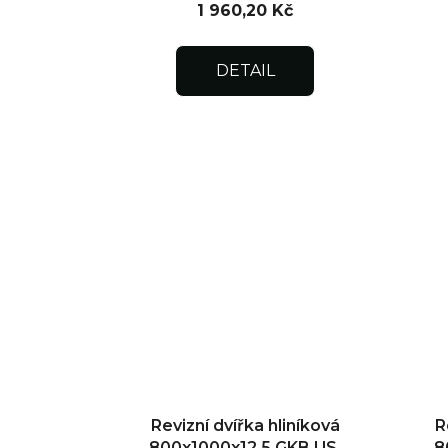
1 960,20 Kč
DETAIL
Revizní dvířka hliníková
R
800x1000x12,5 GKB US,
8