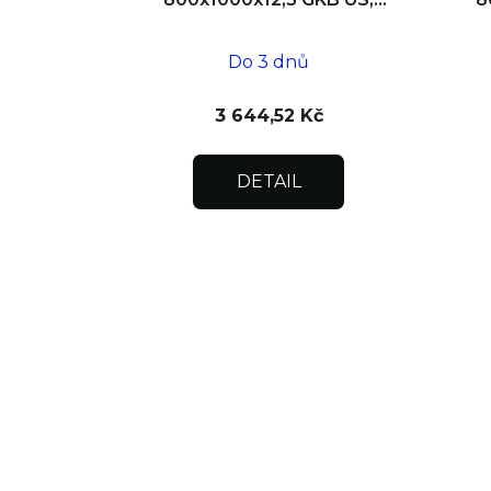
SDK
Do 3 dnů
3 644,52 Kč
DETAIL