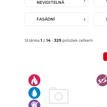
NEVIDITELNÁ
FASÁDNÍ
Stránka
1
z
14
-
329
položek celkem
V
ý
p
i
s
p