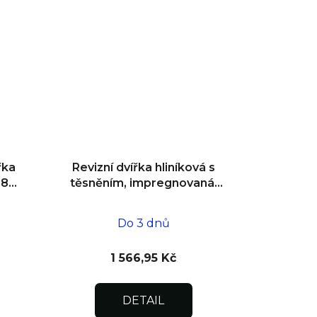
řka
Revizní dvířka hliníková s
180°
těsněním, impregnovaná,
ní
do zdiva 400x400x12,5
Do 3 dnů
1 566,95 Kč
DETAIL