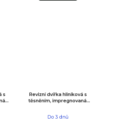
á s
Revizní dvířka hliníková s
ná,
těsněním, impregnovaná,
,5
do zdiva 200x200x12,5
Do 3 dnů