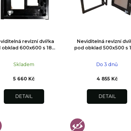
viditelná revizní dvířka
Neviditelná revizní dví
 obklad 600x600 s 180°
pod obklad 500x500 s 
tevíráním pro flexibilní
otevíráním pro flexibil
instalaci
instalaci
Skladem
Do 3 dnů
5 660 Kč
4 855 Kč
DETAIL
DETAIL