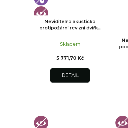
r
o
d
Neviditelná akustická
u
protipožární revizní dvířka
k
pod obklad 300x300
t
Ne
Skladem
pod
ů
o
5 771,70 Kč
DETAIL