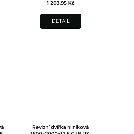
1 203,95 Kč
DETAIL
vá
Revizní dvířka hliníková
S,
1500x2000x12,5 GKB US,