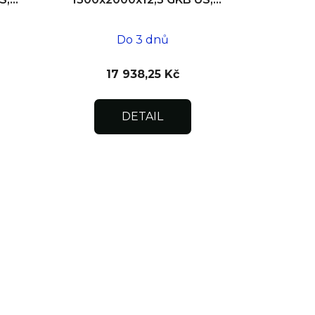
SDK, dvoukřídlá
Do 3 dnů
17 938,25 Kč
DETAIL