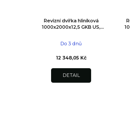
Revizní dvířka hliníková
R
1000x2000x12,5 GKB US,
10
SDK
Do 3 dnů
12 348,05 Kč
DETAIL