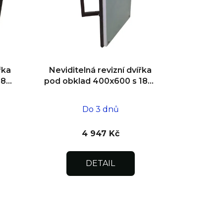
t
ů
řka
Neviditelná revizní dvířka
180°
pod obklad 400x600 s 180°
ní
otevíráním pro flexibilní
instalaci
Do 3 dnů
4 947 Kč
DETAIL