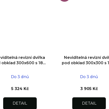
viditelná revizní dvířka
Neviditelná revizní dví
 obklad 300x600 s 180°
pod obklad 300x300 s 
tevíráním pro flexibilní
otevíráním pro flexibil
instalaci
instalaci
Do 3 dnů
Do 3 dnů
5 324 Kč
3 905 Kč
DETAIL
DETAIL