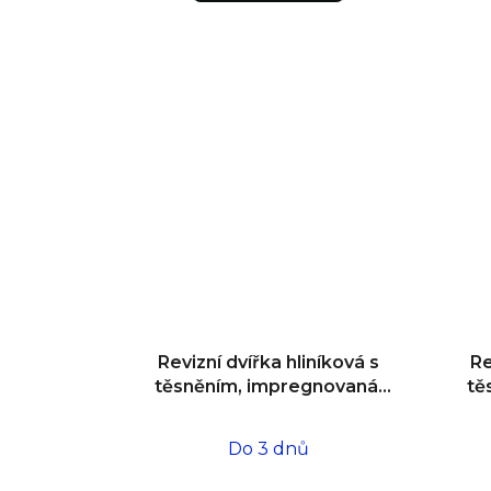
Revizní dvířka hliníková s
Re
těsněním, impregnovaná,
tě
do zdiva 500x500x12,5
d
Do 3 dnů