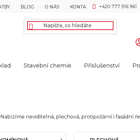
+420 777 916 961
ATBY
BLOG
O NÁS
KONTAKTY
klad
Stavební chemie
Příslušenství
Pr
iér. Nabízíme neviditelná, plechová, protipožární i fasádn