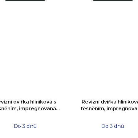
vizní dvířka hliníková s
Revizní dvířka hliníkov
sněním, impregnovaná,
těsněním, impregnova
o zdiva 300x300x12,5
do zdiva 600x600x12
Do 3 dnů
Do 3 dnů