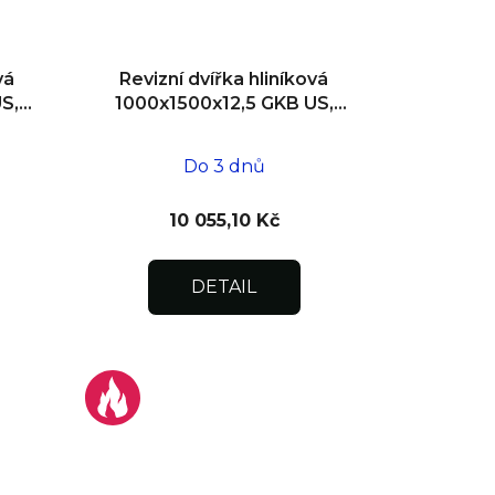
vá
Revizní dvířka hliníková
S,
1000x1500x12,5 GKB US,
zdivo
Do 3 dnů
10 055,10 Kč
DETAIL