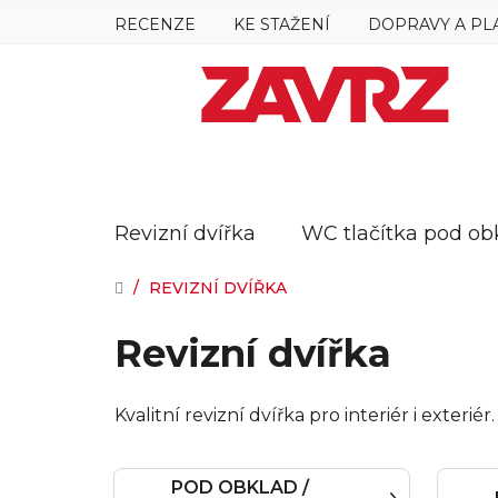
Přejít
RECENZE
KE STAŽENÍ
DOPRAVY A PL
na
obsah
Revizní dvířka
WC tlačítka pod ob
DOMŮ
/
REVIZNÍ DVÍŘKA
Revizní dvířka
Kvalitní revizní dvířka pro interiér i exter
POD OBKLAD /