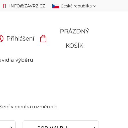
INFO
@
ZAVRZ.CZ
Česká republika
PRÁZDNÝ
Přihlášení
NÁKUPNÍ
KOŠÍK
KOŠÍK
avidla výběru
í řešení v mnoha rozměrech.