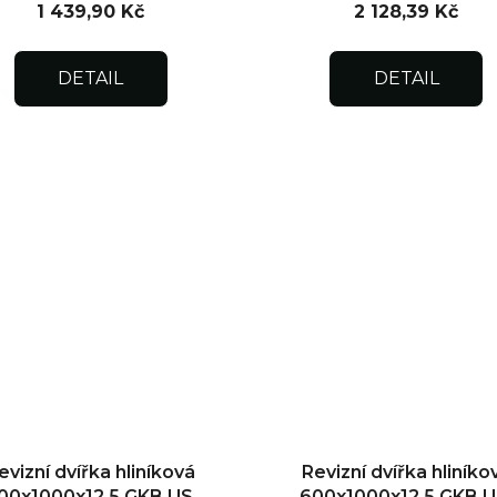
1 439,90 Kč
2 128,39 Kč
DETAIL
DETAIL
evizní dvířka hliníková
Revizní dvířka hliníko
00x1000x12,5 GKB US,
600x1000x12,5 GKB U