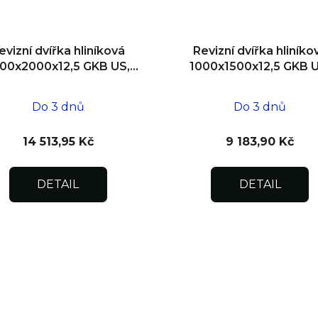
evizní dvířka hliníková
Revizní dvířka hliníko
00x2000x12,5 GKB US,
1000x1500x12,5 GKB U
zdivo, dvoukřídlá
SDK
Do 3 dnů
Do 3 dnů
14 513,95 Kč
9 183,90 Kč
DETAIL
DETAIL