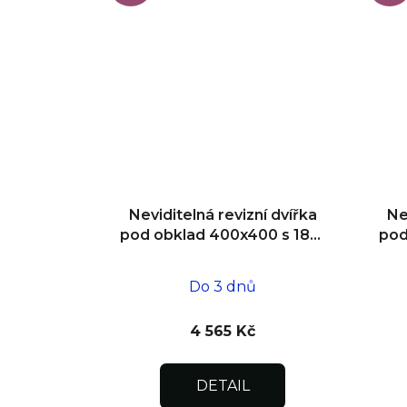
Neviditelná revizní dvířka
Ne
pod obklad 400x400 s 180°
pod
otevíráním pro flexibilní
o
instalaci
Do 3 dnů
4 565 Kč
DETAIL