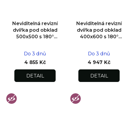
Neviditelná revizní
Neviditelná revizní
dvířka pod obklad
dvířka pod obklad
500x500 s 180°
400x600 s 180°
otevíráním pro
otevíráním pro
flexibilní instalaci
flexibilní instalaci
Do 3 dnů
Do 3 dnů
4 855 Kč
4 947 Kč
DETAIL
DETAIL