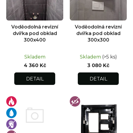
p
r
o
d
Voděodolná revizní
Voděodolná revizní
u
dvířka pod obklad
dvířka pod obklad
k
300x400
300x300
t
ů
Skladem
Skladem
(>5 ks)
4 360 Kč
3 080 Kč
DETAIL
DETAIL