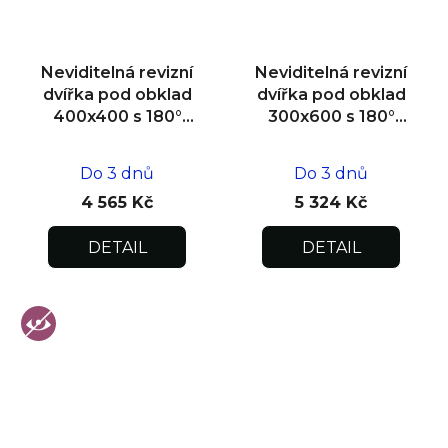
Neviditelná revizní
Neviditelná revizní
dvířka pod obklad
dvířka pod obklad
400x400 s 180°
300x600 s 180°
otevíráním pro
otevíráním pro
flexibilní instalaci
flexibilní instalaci
Do 3 dnů
Do 3 dnů
4 565 Kč
5 324 Kč
DETAIL
DETAIL