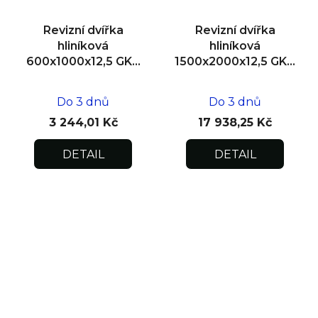
Revizní dvířka
Revizní dvířka
hliníková
hliníková
600x1000x12,5 GKB
1500x2000x12,5 GKB
US, SDK
US, SDK, dvoukřídlá
Do 3 dnů
Do 3 dnů
3 244,01 Kč
17 938,25 Kč
DETAIL
DETAIL