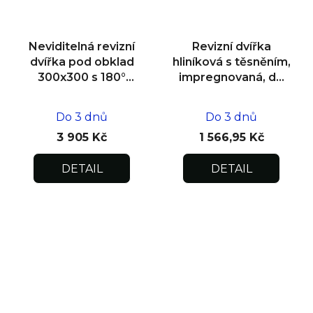
Neviditelná revizní
Revizní dvířka
dvířka pod obklad
hliníková s těsněním,
300x300 s 180°
impregnovaná, do
otevíráním pro
zdiva 400x400x12,5
flexibilní instalaci
Do 3 dnů
Do 3 dnů
3 905 Kč
1 566,95 Kč
DETAIL
DETAIL