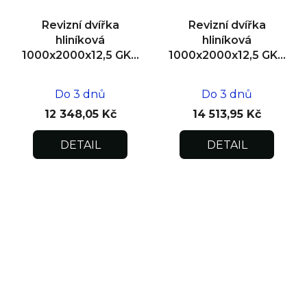
Revizní dvířka
Revizní dvířka
hliníková
hliníková
1000x2000x12,5 GKB
1000x2000x12,5 GKB
US, SDK
US, zdivo, dvoukřídlá
Do 3 dnů
Do 3 dnů
12 348,05 Kč
14 513,95 Kč
DETAIL
DETAIL