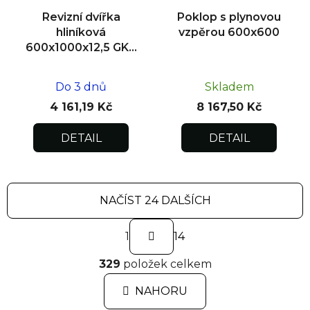
Revizní dvířka
Poklop s plynovou
hliníková
vzpěrou 600x600
600x1000x12,5 GKB
US, zdivo
Do 3 dnů
Skladem
4 161,19 Kč
8 167,50 Kč
DETAIL
DETAIL
NAČÍST 24 DALŠÍCH
S
1
t
14
r
O
á
329
položek celkem
v
n
l
k
NAHORU
á
o