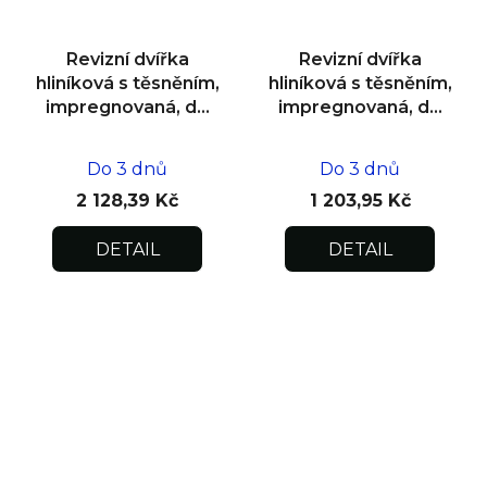
Revizní dvířka
Revizní dvířka
hliníková s těsněním,
hliníková s těsněním,
impregnovaná, do
impregnovaná, do
zdiva 600x600x12,5
zdiva 200x200x12,5
Do 3 dnů
Do 3 dnů
2 128,39 Kč
1 203,95 Kč
DETAIL
DETAIL