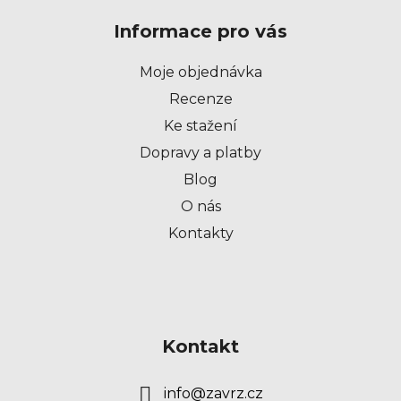
p
Informace pro vás
a
t
Moje objednávka
í
Recenze
Ke stažení
Dopravy a platby
Blog
O nás
Kontakty
Kontakt
info
@
zavrz.cz