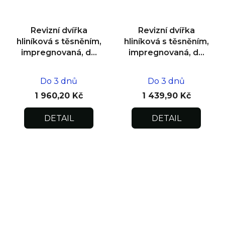
Revizní dvířka
Revizní dvířka
hliníková s těsněním,
hliníková s těsněním,
impregnovaná, do
impregnovaná, do
zdiva 500x500x12,5
zdiva 300x300x12,5
Do 3 dnů
Do 3 dnů
1 960,20 Kč
1 439,90 Kč
DETAIL
DETAIL