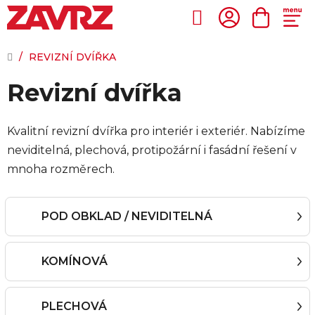
Přejít
na
Hledat
NÁKUP
obsah
KOŠÍK
DOMŮ
/
REVIZNÍ DVÍŘKA
Revizní dvířka
Kvalitní revizní dvířka pro interiér i exteriér. Nabízíme
neviditelná, plechová, protipožární i fasádní řešení v
mnoha rozměrech.
POD OBKLAD / NEVIDITELNÁ
KOMÍNOVÁ
PLECHOVÁ