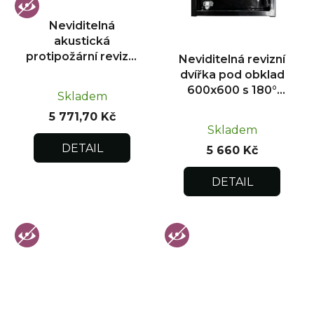
Neviditelná
akustická
protipožární revizní
Neviditelná revizní
dvířka pod obklad
dvířka pod obklad
300x300
600x600 s 180°
Skladem
otevíráním pro
5 771,70 Kč
flexibilní instalaci
Skladem
DETAIL
5 660 Kč
DETAIL