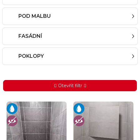
POD MALBU
FASÁDNÍ
POKLOPY
Otevřít filtr
V
ý
p
i
s