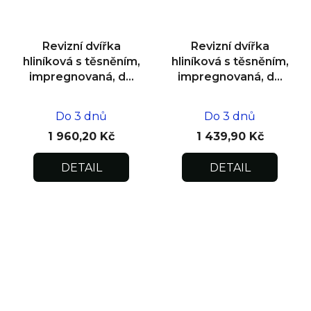
Revizní dvířka
Revizní dvířka
hliníková s těsněním,
hliníková s těsněním,
impregnovaná, do
impregnovaná, do
zdiva 500x500x12,5
zdiva 300x300x12,5
Do 3 dnů
Do 3 dnů
1 960,20 Kč
1 439,90 Kč
DETAIL
DETAIL