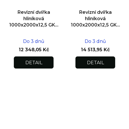
Revizní dvířka
Revizní dvířka
hliníková
hliníková
1000x2000x12,5 GKB
1000x2000x12,5 GKB
US, SDK
US, zdivo, dvoukřídlá
Do 3 dnů
Do 3 dnů
12 348,05 Kč
14 513,95 Kč
DETAIL
DETAIL