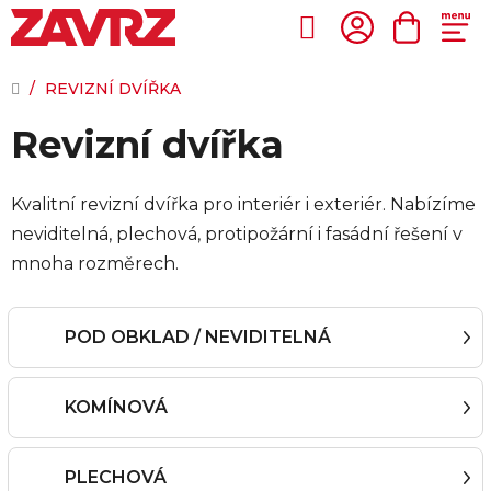
Přejít
na
Hledat
NÁKUP
obsah
KOŠÍK
DOMŮ
/
REVIZNÍ DVÍŘKA
Revizní dvířka
Kvalitní revizní dvířka pro interiér i exteriér. Nabízíme
neviditelná, plechová, protipožární i fasádní řešení v
mnoha rozměrech.
POD OBKLAD / NEVIDITELNÁ
KOMÍNOVÁ
PLECHOVÁ