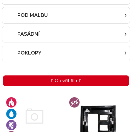
POD MALBU
FASÁDNÍ
POKLOPY
Otevřít filtr
V
ý
p
i
s