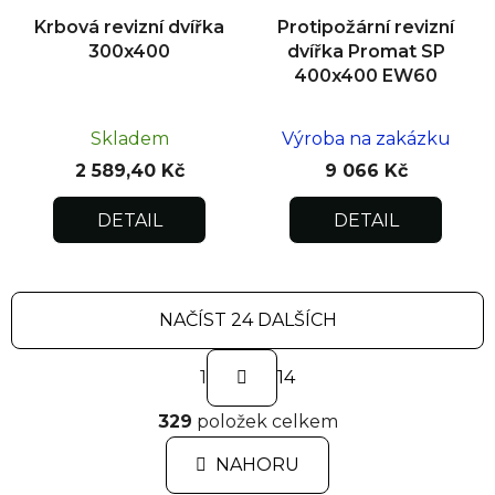
Krbová revizní dvířka
Protipožární revizní
300x400
dvířka Promat SP
400x400 EW60
Skladem
Výroba na zakázku
2 589,40 Kč
9 066 Kč
DETAIL
DETAIL
NAČÍST 24 DALŠÍCH
S
1
t
14
r
O
á
329
položek celkem
v
n
l
k
NAHORU
á
o