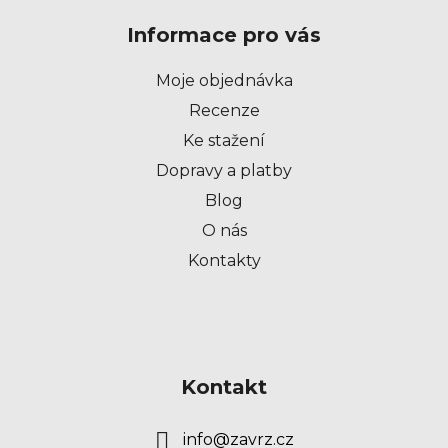
p
Informace pro vás
a
t
Moje objednávka
í
Recenze
Ke stažení
Dopravy a platby
Blog
O nás
Kontakty
Kontakt
info
@
zavrz.cz