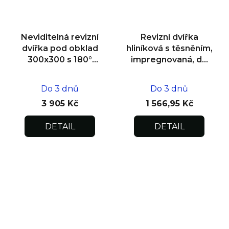
Neviditelná revizní
Revizní dvířka
dvířka pod obklad
hliníková s těsněním,
300x300 s 180°
impregnovaná, do
otevíráním pro
zdiva 400x400x12,5
flexibilní instalaci
Do 3 dnů
Do 3 dnů
3 905 Kč
1 566,95 Kč
DETAIL
DETAIL