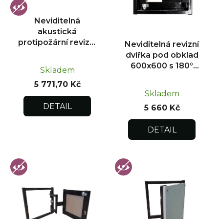
p
r
Neviditelná
o
akustická
d
protipožární revizní
Neviditelná revizní
u
dvířka pod obklad
dvířka pod obklad
300x300
k
600x600 s 180°
Skladem
otevíráním pro
t
5 771,70 Kč
flexibilní instalaci
ů
Skladem
DETAIL
5 660 Kč
DETAIL