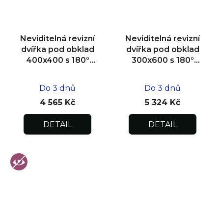
Neviditelná revizní
Neviditelná revizní
dvířka pod obklad
dvířka pod obklad
400x400 s 180°
300x600 s 180°
otevíráním pro
otevíráním pro
flexibilní instalaci
flexibilní instalaci
Do 3 dnů
Do 3 dnů
4 565 Kč
5 324 Kč
DETAIL
DETAIL