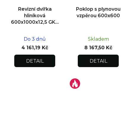
Revizní dvířka
Poklop s plynovou
hliníková
vzpěrou 600x600
600x1000x12,5 GKB
US, zdivo
Do 3 dnů
Skladem
4 161,19 Kč
8 167,50 Kč
DETAIL
DETAIL