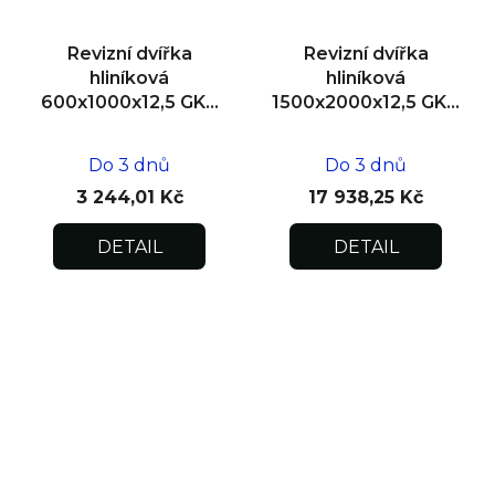
Revizní dvířka
Revizní dvířka
hliníková
hliníková
600x1000x12,5 GKB
1500x2000x12,5 GKB
US, SDK
US, SDK, dvoukřídlá
Do 3 dnů
Do 3 dnů
3 244,01 Kč
17 938,25 Kč
DETAIL
DETAIL