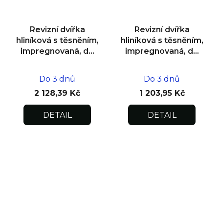
Revizní dvířka
Revizní dvířka
hliníková s těsněním,
hliníková s těsněním,
impregnovaná, do
impregnovaná, do
zdiva 600x600x12,5
zdiva 200x200x12,5
Do 3 dnů
Do 3 dnů
2 128,39 Kč
1 203,95 Kč
DETAIL
DETAIL