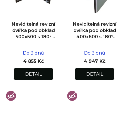
Neviditelná revizní
Neviditelná revizní
dvířka pod obklad
dvířka pod obklad
500x500 s 180°
400x600 s 180°
otevíráním pro
otevíráním pro
flexibilní instalaci
flexibilní instalaci
Do 3 dnů
Do 3 dnů
4 855 Kč
4 947 Kč
DETAIL
DETAIL