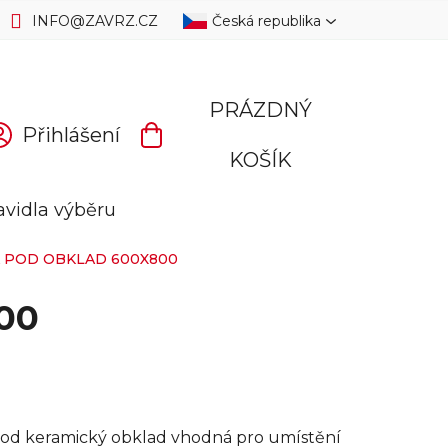
INFO
@
ZAVRZ.CZ
Česká republika
PRÁZDNÝ
Přihlášení
NÁKUPNÍ
KOŠÍK
KOŠÍK
avidla výběru
 POD OBKLAD 600X800
800
pod keramický obklad vhodná pro umístění