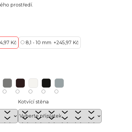
ého prostředí.
4,97 Kč
8,1 - 10 mm
+245,97 Kč
Kotvící stěna