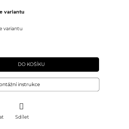
e variantu
e variantu
DO KOŠÍKU
ntážní instrukce
at
Sdílet