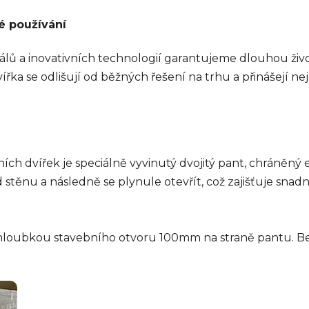
é používání
álů a inovativních technologií garantujeme dlouhou život
 se odlišují od běžných řešení na trhu a přinášejí nejen
ních dvířek je speciálně vyvinutý dvojitý pant, chráně
těnu a následně se plynule otevřít, což zajišťuje snad
 hloubkou stavebního otvoru 100mm na straně pantu. Be