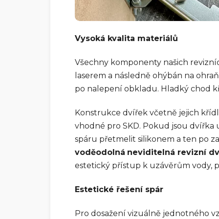
Vysoká kvalita materiálů
Všechny komponenty našich revizních
laserem a následně ohýbán na ohraňo
po nalepení obkladu. Hladký chod k
Konstrukce dvířek včetně jejich křídl
vhodné pro SKD. Pokud jsou dvířka 
spáru přetmelit silikonem a ten po z
voděodolná
neviditelná revizní d
estetický přístup k uzávěrům vody,
Estetické řešení spár
Pro dosažení vizuálně jednotného vzh