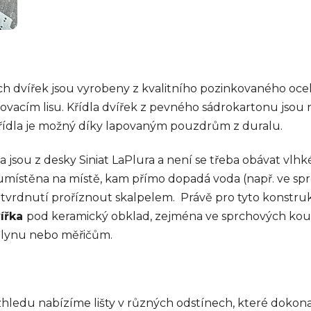
 dvířek jsou vyrobeny z kvalitního pozinkovaného ocel
vacím lisu. Křídla dvířek z pevného sádrokartonu jsou 
řídla je možný díky lapovaným pouzdrům z duralu.
a jsou z desky Siniat LaPlura a není se třeba obávat vlh
umístěna na místě, kam přímo dopadá voda (např. ve 
atvrdnutí proříznout skalpelem. Právě pro tyto konstru
vířka
pod keramický obklad, zejména ve sprchových koutec
 plynu nebo měřičům.
ledu nabízíme lišty v různých odstínech, které dokonal