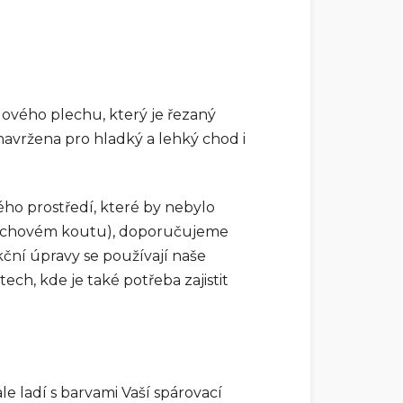
ového plechu, který je řezaný
navržena pro hladký a lehký chod i
kého prostředí, které by nebylo
sprchovém koutu), doporučujeme
kční úpravy se používají naše
h, kde je také potřeba zajistit
e ladí s barvami Vaší spárovací