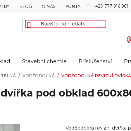
+420 777 916 961
ATBY
BLOG
O NÁS
KONTAKTY
klad
Stavební chemie
Příslušenství
Pr
ITELNÁ
/
VODĚODOLNÁ
/
VODĚODOLNÁ REVIZNÍ DVÍŘKA
 dvířka pod obklad 600x
Voděodolná revizní dvířka 