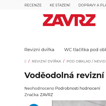
Přejít
RECENZE
KE STAŽENÍ
DOPRAVY A PL
na
obsah
Revizní dvířka
WC tlačítka pod ob
DOMŮ
/
REVIZNÍ DVÍŘKA
/
POD OBKLAD / NEVID
Voděodolná revizní
Průměrné
Neohodnoceno
Podrobnosti hodnocení
hodnocení
Značka:
ZAVRZ
produktu