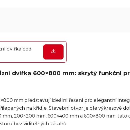
zní dvířka pod
izní dvířka 600×800 mm: skrytý funkční pr
0×800 mm představují ideální řešení pro elegantní inte
řilepených na křídle. Stavební otvor je dle výkresové 
0 mm, 200×200 mm, 600×400 mm a 600×800 mm, tato dv
storu bez viditelných zásahů.