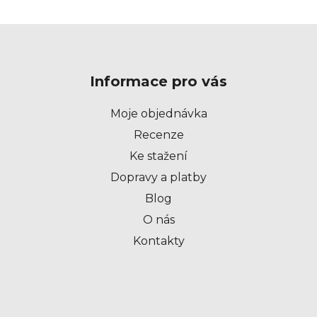
Z
á
p
Informace pro vás
a
t
Moje objednávka
í
Recenze
Ke stažení
Dopravy a platby
Blog
O nás
Kontakty