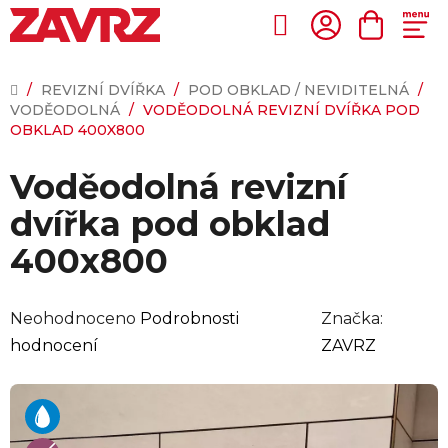
Přejít
na
Hledat
NÁKUP
obsah
KOŠÍK
DOMŮ
/
REVIZNÍ DVÍŘKA
/
POD OBKLAD / NEVIDITELNÁ
/
VODĚODOLNÁ
/
VODĚODOLNÁ REVIZNÍ DVÍŘKA POD
OBKLAD 400X800
Voděodolná revizní
dvířka pod obklad
400x800
Průměrné
Neohodnoceno
Podrobnosti
Značka:
hodnocení
hodnocení
ZAVRZ
produktu
je
0,0