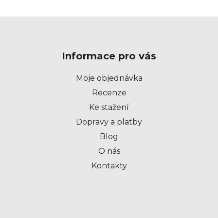
Z
á
p
Informace pro vás
a
t
Moje objednávka
í
Recenze
Ke stažení
Dopravy a platby
Blog
O nás
Kontakty