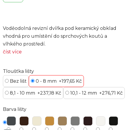
Voděodolná revizní dvířka pod keramický obklad
vhodná pro umístění do sprchových koutů a
vlhkého prostředí.
číst více
Tloušťka lišty
Bez lišt
0 - 8 mm
+197,65 Kč
8,1 - 10 mm
+237,18 Kč
10,1 - 12 mm
+276,71 Kč
Barva lišty