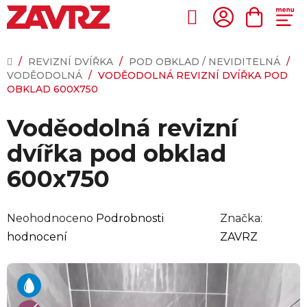
Přejít
na
Hledat
NÁKUP
obsah
KOŠÍK
DOMŮ
/
REVIZNÍ DVÍŘKA
/
POD OBKLAD / NEVIDITELNÁ
/
VODĚODOLNÁ
/
VODĚODOLNÁ REVIZNÍ DVÍŘKA POD
OBKLAD 600X750
Voděodolná revizní
dvířka pod obklad
600x750
Průměrné
Neohodnoceno
Podrobnosti
Značka:
hodnocení
hodnocení
ZAVRZ
produktu
je
0,0