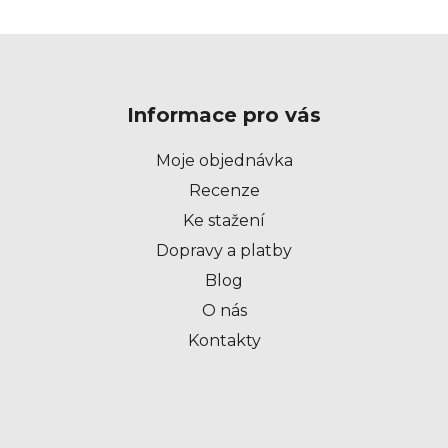
Z
á
p
Informace pro vás
a
t
Moje objednávka
í
Recenze
Ke stažení
Dopravy a platby
Blog
O nás
Kontakty