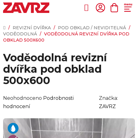
Přejít
na
Hledat
NÁKUP
obsah
KOŠÍK
DOMŮ
/
REVIZNÍ DVÍŘKA
/
POD OBKLAD / NEVIDITELNÁ
/
VODĚODOLNÁ
/
VODĚODOLNÁ REVIZNÍ DVÍŘKA POD
OBKLAD 500X600
Voděodolná revizní
dvířka pod obklad
500x600
Průměrné
Neohodnoceno
Podrobnosti
Značka:
hodnocení
hodnocení
ZAVRZ
produktu
je
0,0