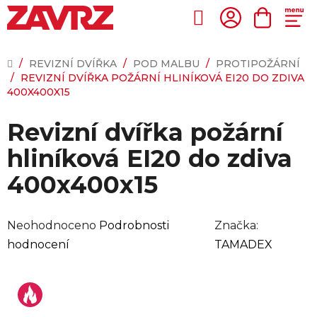
Přejít
na
Hledat
NÁKUP
obsah
KOŠÍK
DOMŮ
/
REVIZNÍ DVÍŘKA
/
POD MALBU
/
PROTIPOŽÁRNÍ
/
REVIZNÍ DVÍŘKA POŽÁRNÍ HLINÍKOVÁ EI20 DO ZDIVA
400X400X15
Revizní dvířka požární
hliníková EI20 do zdiva
400x400x15
Průměrné
Neohodnoceno
Podrobnosti
Značka:
hodnocení
hodnocení
TAMADEX
produktu
je
0,0