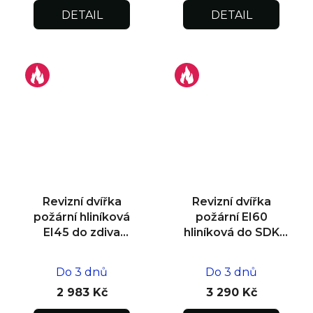
DETAIL
DETAIL
Revizní dvířka
Revizní dvířka
požární hliníková
požární EI60
EI45 do zdiva
hliníková do SDK
300x300x25
stěny 400x400x30
Do 3 dnů
Do 3 dnů
2 983 Kč
3 290 Kč