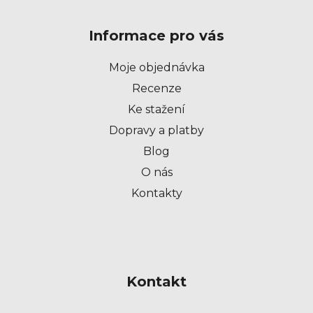
á
p
Informace pro vás
a
t
Moje objednávka
í
Recenze
Ke stažení
Dopravy a platby
Blog
O nás
Kontakty
Kontakt