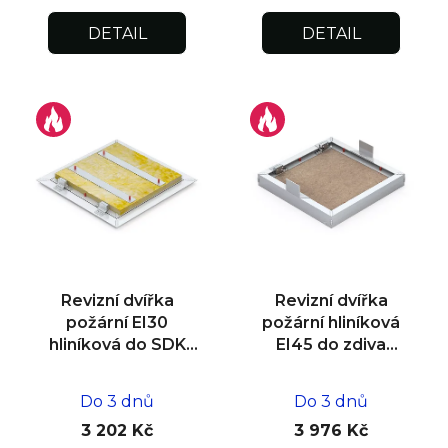
DETAIL
DETAIL
Revizní dvířka
Revizní dvířka
požární EI30
požární hliníková
hliníková do SDK
EI45 do zdiva
stěny 600x600x12,5
600x600x25
Do 3 dnů
Do 3 dnů
3 202 Kč
3 976 Kč