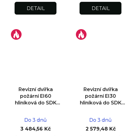
DETAIL
DETAIL
Revizní dvířka
Revizní dvířka
požární EI60
požární EI30
hliníková do SDK
hliníková do SDK
stěny 400x400x25
stěny 200x200x15
Do 3 dnů
Do 3 dnů
3 484,56 Kč
2 579,48 Kč