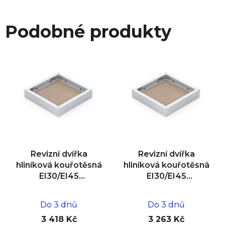
Podobné produkty
Revizní dvířka
Revizní dvířka
hliníková kouřotěsná
hliníková kouřotěsná
EI30/EI45
EI30/EI45
500x500x25
400x400x25
Do 3 dnů
Do 3 dnů
3 418 Kč
3 263 Kč