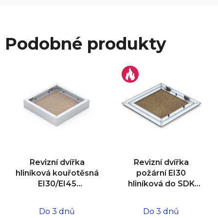
Podobné produkty
Revizní dvířka
Revizní dvířka
hliníková kouřotěsná
požární EI30
EI30/EI45
hliníková do SDK
400x400x25
stropu
400x400x12,5/15
Do 3 dnů
Do 3 dnů