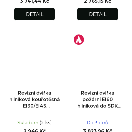
3 741,44 Kč
2 765,15 Kč
DETAIL
DETAIL
Revizní dvířka
Revizní dvířka
hliníková kouřotěsná
požární EI60
EI30/EI45
hliníková do SDK
300x300x25
stěny 500x500x25
Skladem
(2 ks)
Do 3 dnů
2 946 Kč
3 823,96 Kč