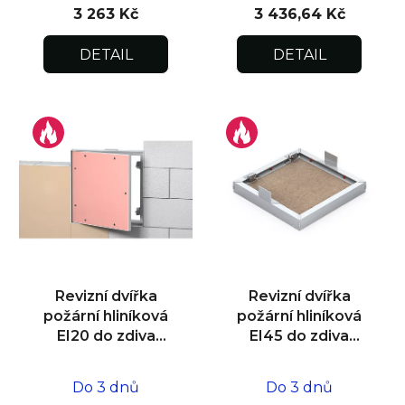
3 263 Kč
3 436,64 Kč
DETAIL
DETAIL
Revizní dvířka
Revizní dvířka
požární hliníková
požární hliníková
EI20 do zdiva
EI45 do zdiva
600x600x15
600x600x25
Do 3 dnů
Do 3 dnů