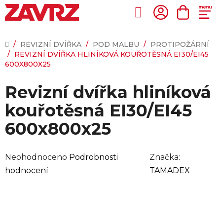
Přejít
na
Hledat
NÁKUP
obsah
KOŠÍK
DOMŮ
/
REVIZNÍ DVÍŘKA
/
POD MALBU
/
PROTIPOŽÁRNÍ
/
REVIZNÍ DVÍŘKA HLINÍKOVÁ KOUŘOTĚSNÁ EI30/EI45
600X800X25
Revizní dvířka hliníková
kouřotěsná EI30/EI45
600x800x25
Průměrné
Neohodnoceno
Podrobnosti
Značka:
hodnocení
hodnocení
TAMADEX
produktu
je
0,0