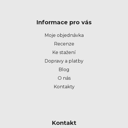
Z
á
p
Informace pro vás
a
t
Moje objednávka
í
Recenze
Ke stažení
Dopravy a platby
Blog
O nás
Kontakty
Kontakt