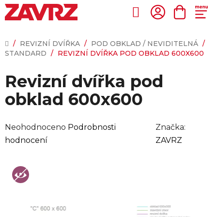
Přejít
na
Hledat
NÁKUP
obsah
KOŠÍK
DOMŮ
/
REVIZNÍ DVÍŘKA
/
POD OBKLAD / NEVIDITELNÁ
/
STANDARD
/
REVIZNÍ DVÍŘKA POD OBKLAD 600X600
Revizní dvířka pod
obklad 600x600
Průměrné
Neohodnoceno
Podrobnosti
Značka:
hodnocení
hodnocení
ZAVRZ
produktu
je
0,0
z
5