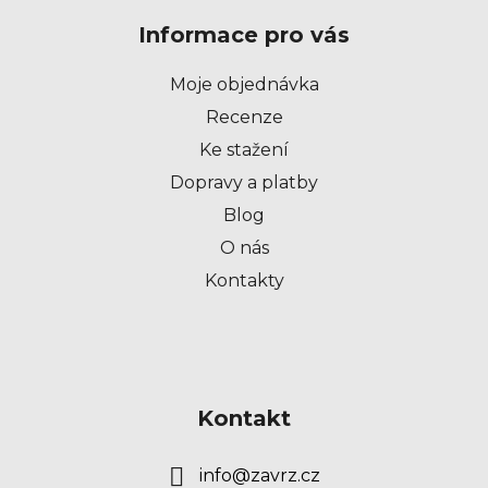
p
Informace pro vás
a
t
Moje objednávka
í
Recenze
Ke stažení
Dopravy a platby
Blog
O nás
Kontakty
Kontakt
info
@
zavrz.cz