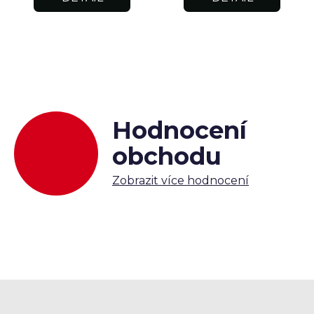
Hodnocení
obchodu
Zobrazit více hodnocení
Z
á