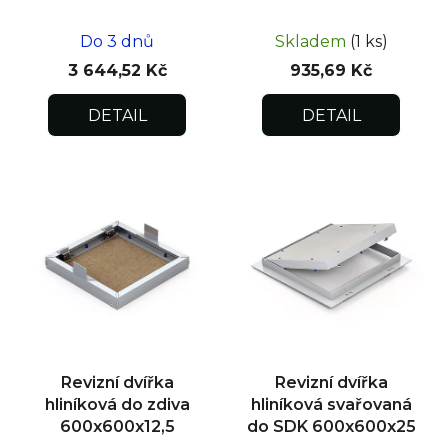
US, SDK
300x300x12,5
Do 3 dnů
Skladem
(1 ks)
3 644,52 Kč
935,69 Kč
DETAIL
DETAIL
Revizní dvířka
Revizní dvířka
hliníková do zdiva
hliníková svařovaná
600x600x12,5
do SDK 600x600x25