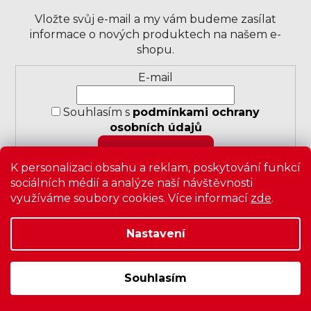
Vložte svůj e-mail a my vám budeme zasílat
informace o nových produktech na našem e-
shopu.
Přihlášení
E-mail
k
odběru
Souhlasím s
podmínkami ochrany
novinek
osobních údajů
PŘIHLÁSIT SE
K personalizaci obsahu a reklam, poskytování funkcí
sociálních médií a analýze naší návštěvnosti
využíváme soubory cookies. Více informací
zde
.
Nastavení
Copyright 2026
Zavrz
. Všechna práva vyhrazena.
Upravit
nastavení cookies
|
Obchodní podmínky
|
Ochrana
osobních údajů
Souhlasím
Vytvořil Shoptet
&
PekneWeby