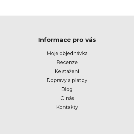
Z
á
p
Informace pro vás
a
t
Moje objednávka
í
Recenze
Ke stažení
Dopravy a platby
Blog
O nás
Kontakty