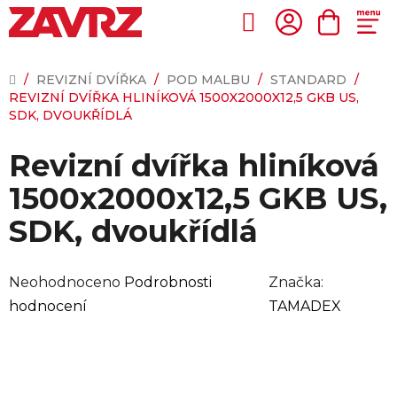
Přejít
na
Hledat
NÁKUP
obsah
KOŠÍK
DOMŮ
/
REVIZNÍ DVÍŘKA
/
POD MALBU
/
STANDARD
/
REVIZNÍ DVÍŘKA HLINÍKOVÁ 1500X2000X12,5 GKB US,
SDK, DVOUKŘÍDLÁ
Revizní dvířka hliníková
1500x2000x12,5 GKB US,
SDK, dvoukřídlá
Průměrné
Neohodnoceno
Podrobnosti
Značka:
hodnocení
hodnocení
TAMADEX
produktu
je
0,0