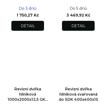
Do 3 dnů
Do 5 dnů
1 750,27 Kč
3 469,92 Kč
DETAIL
DETAIL
Revizní dvířka
Revizní dvířka
hliníková
hliníková svařovaná
1000x2000x12,5 GKB
do SDK 400x400x15
US, SDK