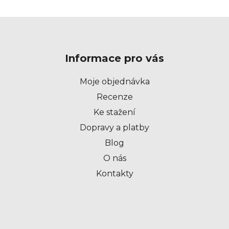
Z
á
p
Informace pro vás
a
t
Moje objednávka
í
Recenze
Ke stažení
Dopravy a platby
Blog
O nás
Kontakty