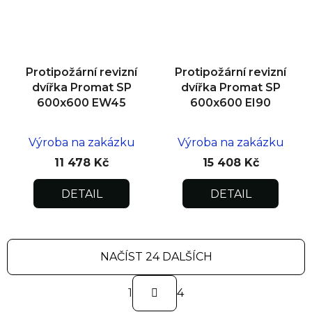
Protipožární revizní
Protipožární revizní
dvířka Promat SP
dvířka Promat SP
600x600 EW45
600x600 EI90
Výroba na zakázku
Výroba na zakázku
11 478 Kč
15 408 Kč
DETAIL
DETAIL
NAČÍST 24 DALŠÍCH
S
1
t
4
r
O