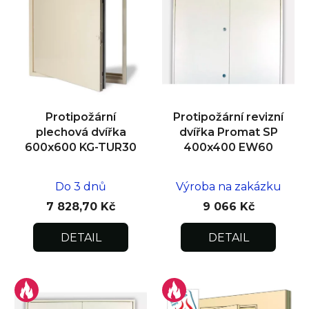
p
i
s
p
r
o
d
Protipožární
Protipožární revizní
u
plechová dvířka
dvířka Promat SP
k
600x600 KG-TUR30
400x400 EW60
t
ů
Do 3 dnů
Výroba na zakázku
7 828,70 Kč
9 066 Kč
DETAIL
DETAIL