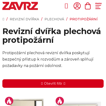
Přejít
na
Hledat
NÁKUP
obsah
KOŠÍK
DOMŮ
/
REVIZNÍ DVÍŘKA
/
PLECHOVÁ
/
PROTIPOŽÁRNÍ
Revizní dvířka plechová
protipožární
Protipožární plechová revizní dvířka poskytují
bezpečný přístup k rozvodům a zároveň splňují
požadavky na požární odolnost.
Otevřít filtr
V
ý