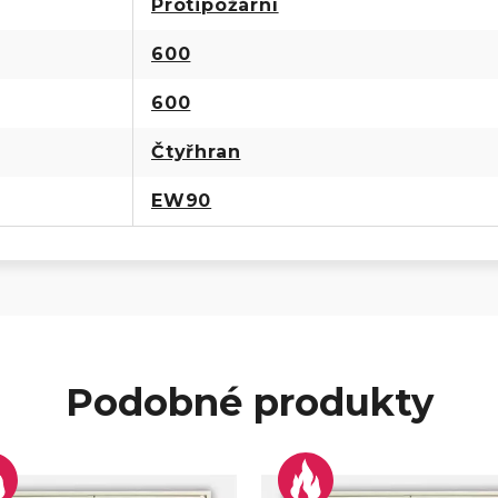
Protipožární
600
600
Čtyřhran
EW90
Podobné produkty