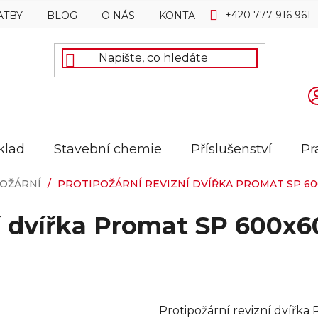
+420 777 916 961
ATBY
BLOG
O NÁS
KONTAKTY
klad
Stavební chemie
Příslušenství
Pr
OŽÁRNÍ
/
PROTIPOŽÁRNÍ REVIZNÍ DVÍŘKA PROMAT SP 6
ní dvířka Promat SP 600
Protipožární revizní dvířk