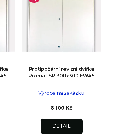
ířka
Protipožární revizní dvířka
I45
Promat SP 300x300 EW45
Výroba na zakázku
8 100 Kč
DETAIL