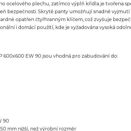
ního ocelového plechu, zatímco výplň křídla je tvořena 
oveň bezpečnosti. Skryté panty umožňují snadné vyjmutí 
ardně opatřen čtyřhranným klíčem, což zvyšuje bezpečn
onální i domácí použití, kde je vyžadována vysoká odolno
 SP 600x600 EW 90 jsou vhodná pro zabudování do:
W 90
 50 mm nižší, než výrobní rozměr