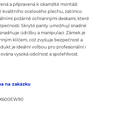
ná a připravená k okamžité montáži.
 z kvalitního ocelového plechu, zatímco
ciálními požárně ochrannými deskami, které
ezpečnosti. Skryté panty umožňují snadné
 usnadňuje údržbu a manipulaci. Zámek je
nným klíčem, což zvyšuje bezpečnost a
ukt je ideální volbou pro profesionální i
dována vysoká odolnost a spolehlivost.
ba na zakázku
0X600EW90