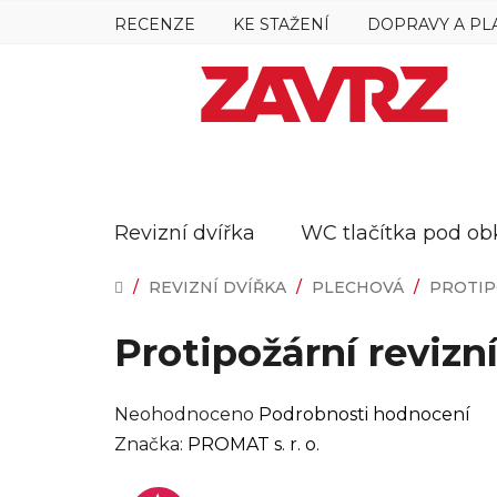
Přejít
RECENZE
KE STAŽENÍ
DOPRAVY A PL
na
obsah
Revizní dvířka
WC tlačítka pod ob
DOMŮ
/
REVIZNÍ DVÍŘKA
/
PLECHOVÁ
/
PROTIP
Protipožární reviz
Průměrné
Neohodnoceno
Podrobnosti hodnocení
hodnocení
Značka:
PROMAT s. r. o.
produktu