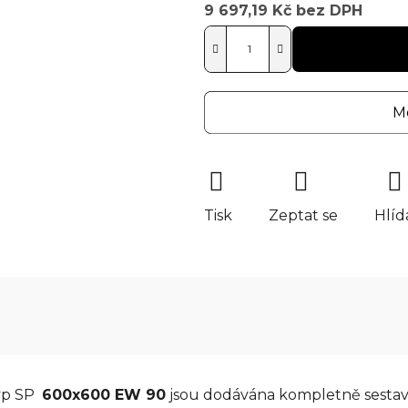
9 697,19 Kč bez DPH
Měrná cena:
Mo
Tisk
Zeptat se
Hlíd
typ SP
600x600 EW 90
jsou dodávána kompletně sestave