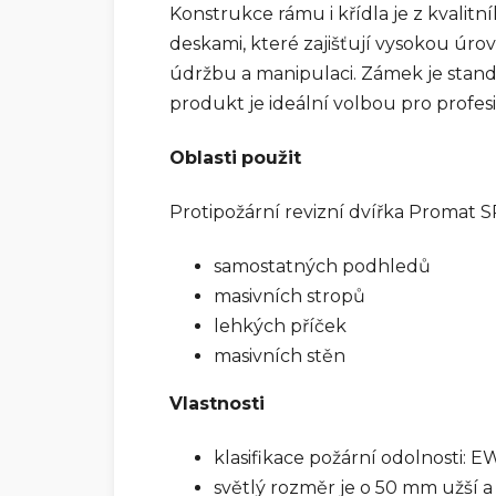
Konstrukce rámu i křídla je z kvalit
deskami, které zajišťují vysokou úr
údržbu a manipulaci. Zámek je stand
produkt je ideální volbou pro profesi
Oblasti
použit
Protipožární revizní dvířka Promat
samostatných podhledů
masivních stropů
lehkých příček
masivních stěn
Vlastnosti
klasifikace požární odolnosti: E
světlý rozměr je o 50 mm užší a