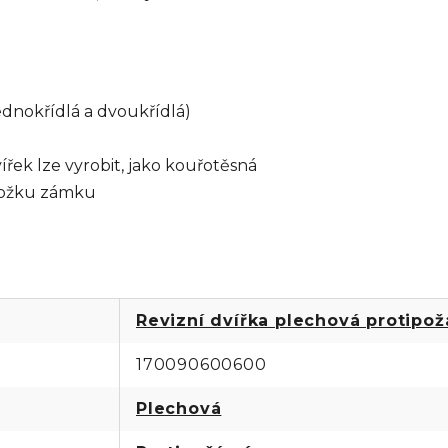
dnokřídlá a dvoukřídlá)
řek lze vyrobit, jako kouřotěsná
vložku zámku
Revizní dvířka plechová protipož
170090600600
Plechová