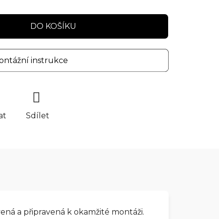
DO KOŠÍKU
ntážní instrukce
at
Sdílet
ná a připravená k okamžité montáži.