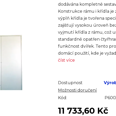
dodávána kompletně sestave
Konstrukce rámu i křídla je
výplň křídla je tvořena spe
zajišťují vysokou úroveň b
vyjmutí křídla z rámu, což
standardně opatřen čtyřhra
funkčnost dvířek. Tento prod
domácí použití, kde je vyža
číst více
Dostupnost
Výro
Možnosti doručení
Kód:
P60
11 733,60 Kč