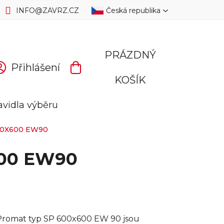
INFO
@
ZAVRZ.CZ
Česká republika
PRÁZDNÝ
Přihlášení
NÁKUPNÍ
KOŠÍK
KOŠÍK
avidla výběru
00X600 EW90
x600 EW90
a Promat typ SP 600x600 EW 90 jsou