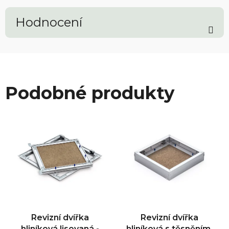
Hodnocení
Podobné produkty
Revizní dvířka
Revizní dvířka
hliníková lisovaná -
hliníková s těsněním,