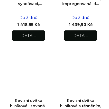
vyndávací,
impregnovaná, do
impregnovaná pod
zdiva 300x300x12,5
omítku
Do 3 dnů
Do 3 dnů
600x600x12,5
1 418,85 Kč
1 439,90 Kč
DETAIL
DETAIL
Revizní dvířka
Revizní dvířka
hliníková lisovaná -
hliníková s těsněním,