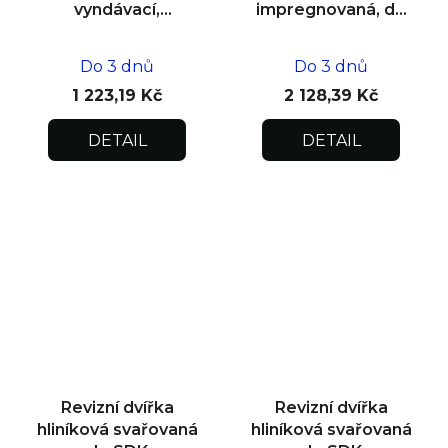
vyndávací,
impregnovaná, do
impregnovaná pod
zdiva 600x600x12,5
omítku
Do 3 dnů
Do 3 dnů
500x500x12,5
1 223,19 Kč
2 128,39 Kč
DETAIL
DETAIL
Revizní dvířka
Revizní dvířka
hliníková svařovaná
hliníková svařovaná