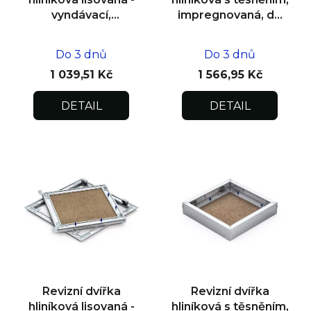
vyndávací,
impregnovaná, do
impregnovaná pod
zdiva 400x400x12,5
omítku
Do 3 dnů
Do 3 dnů
400x400x12,5
1 039,51 Kč
1 566,95 Kč
DETAIL
DETAIL
Revizní dvířka
Revizní dvířka
hliníková lisovaná -
hliníková s těsněním,