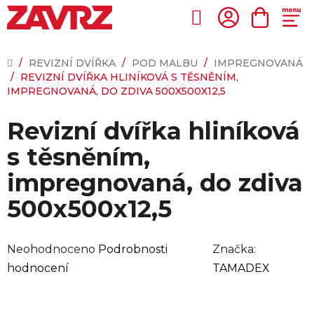
Přejít
na
Hledat
NÁKUP
obsah
KOŠÍK
DOMŮ
/
REVIZNÍ DVÍŘKA
/
POD MALBU
/
IMPREGNOVANÁ
/
REVIZNÍ DVÍŘKA HLINÍKOVÁ S TĚSNĚNÍM,
IMPREGNOVANÁ, DO ZDIVA 500X500X12,5
Revizní dvířka hliníková
s těsněním,
impregnovaná, do zdiva
500x500x12,5
Průměrné
Neohodnoceno
Podrobnosti
Značka:
hodnocení
hodnocení
TAMADEX
produktu
je