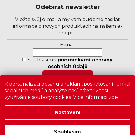
Odebírat newsletter
Vložte svůj e-mail a my vám budeme zasílat
informace o nových produktech na našem e-
shopu.
Přihlášení
E-mail
k
odběru
Souhlasím s
podmínkami ochrany
novinek
osobních údajů
PŘIHLÁSIT SE
K personalizaci obsahu a reklam, poskytování funkcí
sociálních médií a analýze naší návštěvnosti
využíváme soubory cookies. Více informací
zde
.
Nastavení
Copyright 2026
Zavrz
. Všechna práva vyhrazena.
Upravit
nastavení cookies
|
Obchodní podmínky
|
Ochrana
osobních údajů
Souhlasím