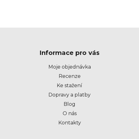
Z
á
p
Informace pro vás
a
t
Moje objednávka
í
Recenze
Ke stažení
Dopravy a platby
Blog
O nás
Kontakty