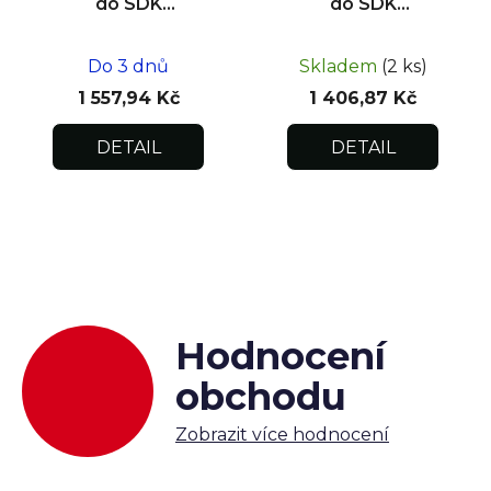
do SDK
do SDK
impregnovaná
impregnovaná
600x600x12,5
500x500x12,5
Do 3 dnů
Skladem
(2 ks)
1 557,94 Kč
1 406,87 Kč
DETAIL
DETAIL
Hodnocení
obchodu
Zobrazit více hodnocení