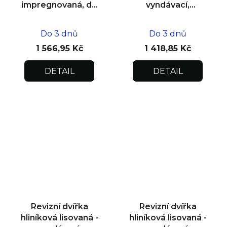
impregnovaná, do
vyndávací,
zdiva 400x400x12,5
impregnovaná pod
omítku
Do 3 dnů
Do 3 dnů
600x600x12,5
1 566,95 Kč
1 418,85 Kč
DETAIL
DETAIL
Revizní dvířka
Revizní dvířka
hliníková lisovaná -
hliníková lisovaná -