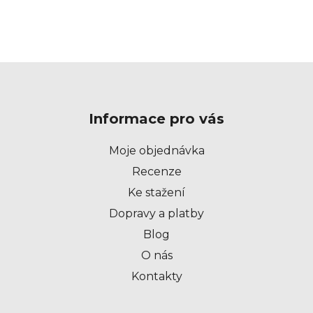
Z
á
p
Informace pro vás
a
t
Moje objednávka
í
Recenze
Ke stažení
Dopravy a platby
Blog
O nás
Kontakty