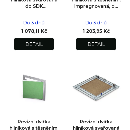
do SDK
impregnovaná, do
impregnovaná
zdiva 200x200x12,5
300x300x12,5
Do 3 dnů
Do 3 dnů
1 078,11 Kč
1 203,95 Kč
DETAIL
DETAIL
Revizní dvířka
Revizní dvířka
hliníková s těsněním,
hliníková svařovaná