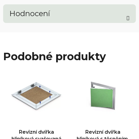
Hodnocení
Podobné produkty
Revizní dvířka
Revizní dvířka
hliníková svařovaná
hliníková s těsněním,