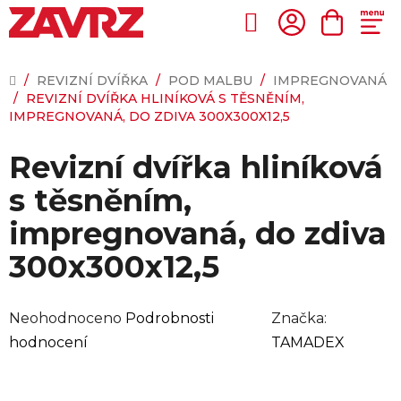
Přejít
na
Hledat
NÁKUP
obsah
KOŠÍK
DOMŮ
/
REVIZNÍ DVÍŘKA
/
POD MALBU
/
IMPREGNOVANÁ
/
REVIZNÍ DVÍŘKA HLINÍKOVÁ S TĚSNĚNÍM,
IMPREGNOVANÁ, DO ZDIVA 300X300X12,5
Revizní dvířka hliníková
s těsněním,
impregnovaná, do zdiva
300x300x12,5
Průměrné
Neohodnoceno
Podrobnosti
Značka:
hodnocení
hodnocení
TAMADEX
produktu
je