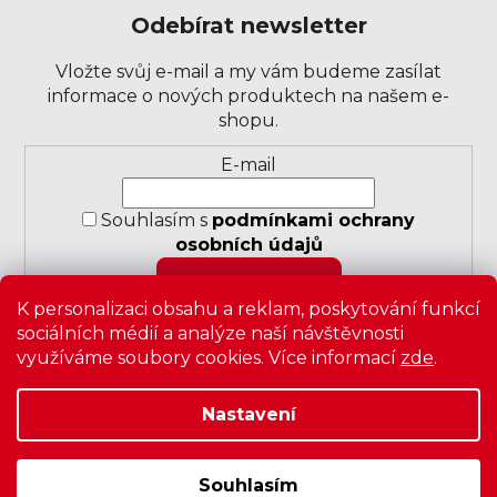
Odebírat newsletter
Vložte svůj e-mail a my vám budeme zasílat
informace o nových produktech na našem e-
shopu.
Přihlášení
E-mail
k
odběru
Souhlasím s
podmínkami ochrany
novinek
osobních údajů
PŘIHLÁSIT SE
K personalizaci obsahu a reklam, poskytování funkcí
sociálních médií a analýze naší návštěvnosti
využíváme soubory cookies. Více informací
zde
.
Nastavení
Copyright 2026
Zavrz
. Všechna práva vyhrazena.
Upravit
nastavení cookies
|
Obchodní podmínky
|
Ochrana
osobních údajů
Souhlasím