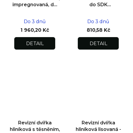
impregnovaná, do
do SDK
zdiva 500x500x12,5
impregnovaná
200x200x12,5
Do 3 dnů
Do 3 dnů
1 960,20 Kč
810,58 Kč
DETAIL
DETAIL
Revizní dvířka
Revizní dvířka
hliníková s těsněním,
hliníková lisovaná -