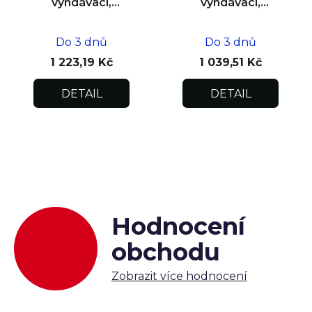
vyndávací,
vyndávací,
impregnovaná pod
impregnovaná pod
omítku
omítku
Do 3 dnů
Do 3 dnů
500x500x12,5
400x400x12,5
1 223,19 Kč
1 039,51 Kč
DETAIL
DETAIL
Hodnocení
obchodu
Zobrazit více hodnocení