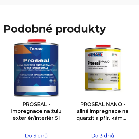
Podobné produkty
PROSEAL -
PROSEAL NANO -
impregnace na žulu
silná impregnace na
exteriér/interiér 5 l
quarzit a přír. kámen
interiér/exteriér 1 l
Do 3 dnů
Do 3 dnů