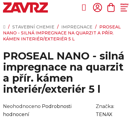
Přejít
na
Hledat
NÁKUP
obsah
KOŠÍK
DOMŮ
/
STAVEBNÍ CHEMIE
/
IMPREGNACE
/
PROSEAL
NANO - SILNÁ IMPREGNACE NA QUARZIT A PŘÍR.
KÁMEN INTERIÉR/EXTERIÉR 5 L
PROSEAL NANO - silná
impregnace na quarzit
a přír. kámen
interiér/exteriér 5 l
Průměrné
Neohodnoceno
Podrobnosti
Značka:
hodnocení
hodnocení
TENAX
produktu
je