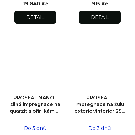
19 840 Kč
915 Kč
DETAIL
DETAIL
PROSEAL NANO -
PROSEAL -
silná impregnace na
impregnace na žulu
quarzit a přír. kámen
exterier/interier 250
exteriér/interiér 250
ml
ml
Do 3 dnů
Do 3 dnů