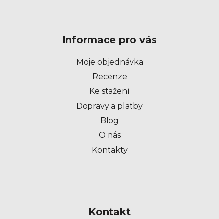
Z
á
p
Informace pro vás
a
t
Moje objednávka
í
Recenze
Ke stažení
Dopravy a platby
Blog
O nás
Kontakty
Kontakt