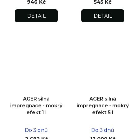
946 Kč
545 Kč
DETAIL
DETAIL
AGER silná
AGER silná
impregnace - mokrý
impregnace - mokrý
efekt 1 l
efekt 5 l
Do 3 dnů
Do 3 dnů