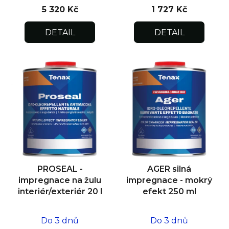
5 320 Kč
1 727 Kč
DETAIL
DETAIL
PROSEAL -
AGER silná
impregnace na žulu
impregnace - mokrý
interiér/exteriér 20 l
efekt 250 ml
Do 3 dnů
Do 3 dnů