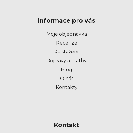
á
p
Informace pro vás
a
t
Moje objednávka
í
Recenze
Ke stažení
Dopravy a platby
Blog
O nás
Kontakty
Kontakt