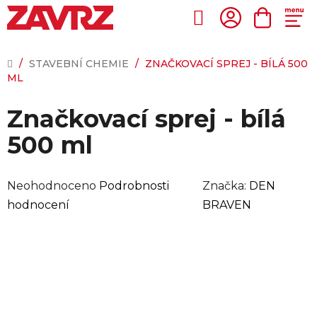
Přejít
na
Hledat
NÁKUP
obsah
KOŠÍK
DOMŮ
/
STAVEBNÍ CHEMIE
/
ZNAČKOVACÍ SPREJ - BÍLÁ 500
ML
Značkovací sprej - bílá
500 ml
Průměrné
Neohodnoceno
Podrobnosti
Značka:
DEN
hodnocení
hodnocení
BRAVEN
produktu
je
0,0
z
5