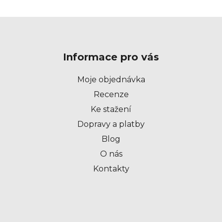
Z
á
p
Informace pro vás
a
t
Moje objednávka
í
Recenze
Ke stažení
Dopravy a platby
Blog
O nás
Kontakty