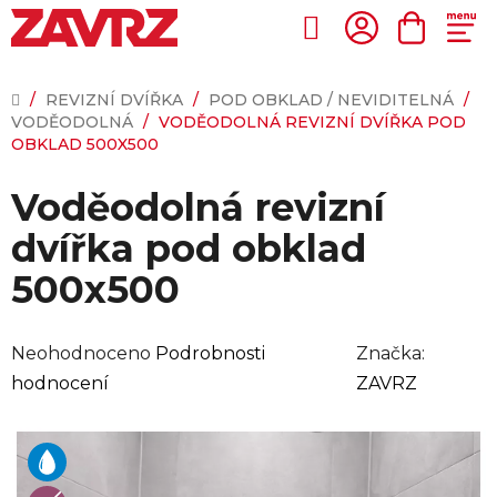
Přejít
na
Hledat
NÁKUP
obsah
KOŠÍK
DOMŮ
/
REVIZNÍ DVÍŘKA
/
POD OBKLAD / NEVIDITELNÁ
/
VODĚODOLNÁ
/
VODĚODOLNÁ REVIZNÍ DVÍŘKA POD
OBKLAD 500X500
Voděodolná revizní
dvířka pod obklad
500x500
Průměrné
Neohodnoceno
Podrobnosti
Značka:
hodnocení
hodnocení
ZAVRZ
produktu
je
0,0