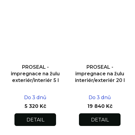
PROSEAL -
PROSEAL -
impregnace na žulu
impregnace na žulu
exteriér/interiér 5 l
interiér/exteriér 20 l
Do 3 dnů
Do 3 dnů
5 320 Kč
19 840 Kč
DETAIL
DETAIL