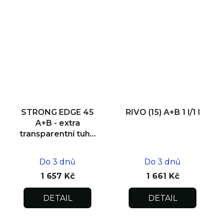
STRONG EDGE 45
RIVO (15) A+B 1 l/1 l
A+B - extra
transparentní tuhé
lepidlo 1 kg/0,5 kg
Do 3 dnů
Do 3 dnů
1 657 Kč
1 661 Kč
DETAIL
DETAIL