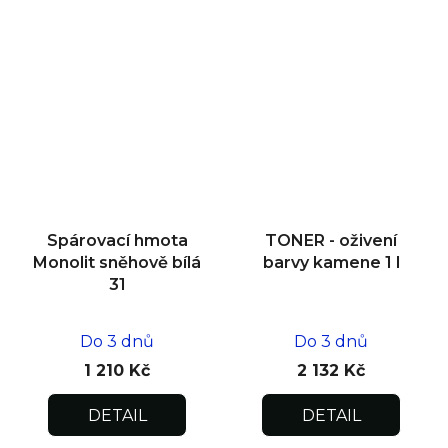
Spárovací hmota
TONER - oživení
Monolit sněhově bílá
barvy kamene 1 l
31
Do 3 dnů
Do 3 dnů
1 210 Kč
2 132 Kč
DETAIL
DETAIL