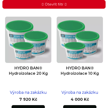
Otevřít filtr
V
ý
p
i
s
p
r
o
d
HYDRO BAN®
HYDRO BAN®
u
Hydroizolace 20 Kg
Hydroizolace 10 Kg
k
t
ů
Výroba na zakázku
Výroba na zakázku
7 920 Kč
4 000 Kč