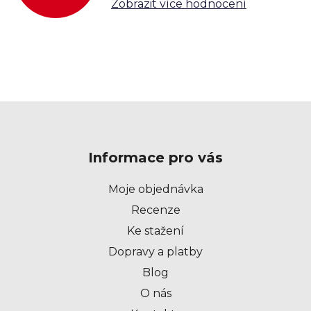
Zobrazit více hodnocení
i
s
u
Z
á
p
Informace pro vás
a
t
Moje objednávka
í
Recenze
Ke stažení
Dopravy a platby
Blog
O nás