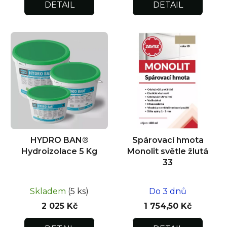
DETAIL
DETAIL
HYDRO BAN®
Spárovací hmota
Hydroizolace 5 Kg
Monolit světle žlutá
33
Skladem
(5 ks)
Do 3 dnů
2 025 Kč
1 754,50 Kč