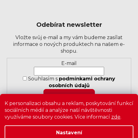
Odebírat newsletter
Vložte svůj e-mail a my vám budeme zasílat
informace o nových produktech na našem e-
shopu.
Přihlášení
E-mail
k
odběru
Souhlasím s
podmínkami ochrany
novinek
osobních údajů
PŘIHLÁSIT SE
K personalizaci obsahu a reklam, poskytování funkcí
sociálních médií a analýze naší návštěvnosti
využíváme soubory cookies. Více informací
zde
.
Nastavení
Copyright 2026
Zavrz
. Všechna práva vyhrazena.
Upravit