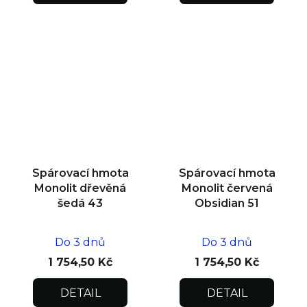
Spárovací hmota
Spárovací hmota
Monolit dřevěná
Monolit červená
šedá 43
Obsidian 51
Do 3 dnů
Do 3 dnů
1 754,50 Kč
1 754,50 Kč
DETAIL
DETAIL