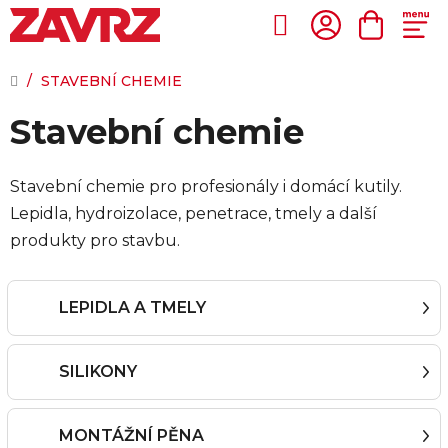
Přejít
na
Hledat
NÁKUP
obsah
KOŠÍK
DOMŮ
/
STAVEBNÍ CHEMIE
Stavební chemie
Stavební chemie pro profesionály i domácí kutily.
Lepidla, hydroizolace, penetrace, tmely a další
produkty pro stavbu.
LEPIDLA A TMELY
SILIKONY
MONTÁŽNÍ PĚNA