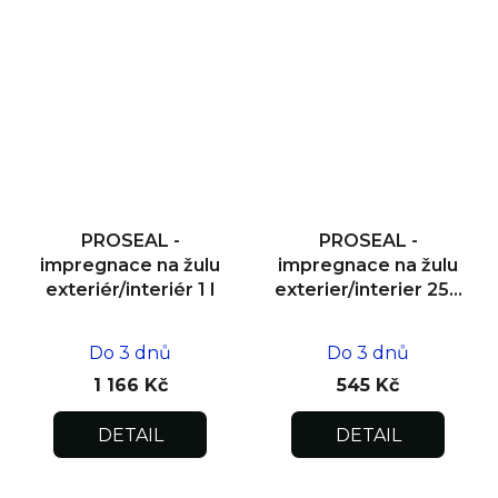
PROSEAL -
PROSEAL -
impregnace na žulu
impregnace na žulu
exteriér/interiér 1 l
exterier/interier 250
ml
Do 3 dnů
Do 3 dnů
1 166 Kč
545 Kč
DETAIL
DETAIL