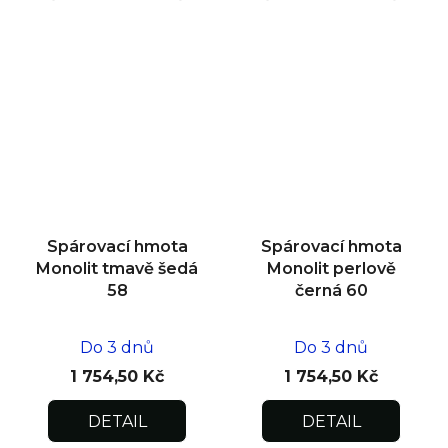
Spárovací hmota
Spárovací hmota
Monolit tmavě šedá
Monolit perlově
58
černá 60
Do 3 dnů
Do 3 dnů
1 754,50 Kč
1 754,50 Kč
DETAIL
DETAIL