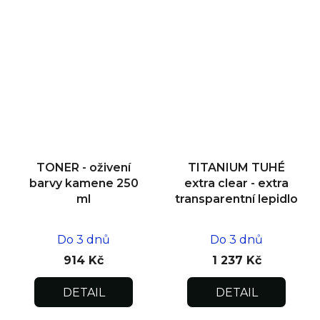
TONER - oživení
TITANIUM TUHÉ
barvy kamene 250
extra clear - extra
ml
transparentní lepidlo
Do 3 dnů
Do 3 dnů
914 Kč
1 237 Kč
DETAIL
DETAIL