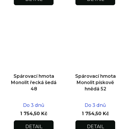
Spárovací hmota
Spárovací hmota
Monolit řecká šedá
Monolit pískově
48
hnědá 52
Do 3 dnů
Do 3 dnů
1 754,50 Kč
1 754,50 Kč
DETAIL
DETAIL