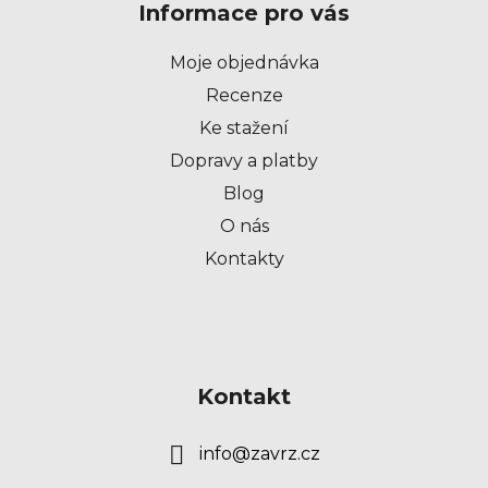
Informace pro vás
a
t
Moje objednávka
í
Recenze
Ke stažení
Dopravy a platby
Blog
O nás
Kontakty
Kontakt
info
@
zavrz.cz