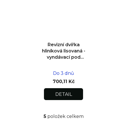
Revizní dvířka
hliníková lisovaná -
vyndávací pod
omítku
200x200x12,5
Do 3 dnů
700,11 Kč
DETAIL
5
položek celkem
O
v