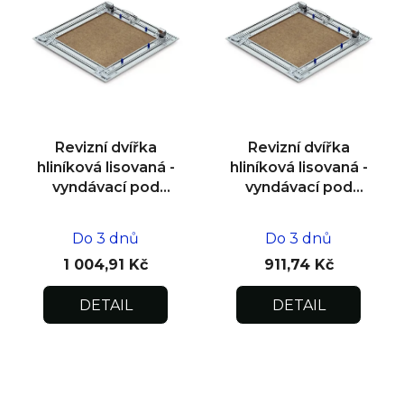
Revizní dvířka
Revizní dvířka
hliníková lisovaná -
hliníková lisovaná -
vyndávací pod
vyndávací pod
omítku
omítku
400x400x12,5
300x300x12,5
Do 3 dnů
Do 3 dnů
1 004,91 Kč
911,74 Kč
DETAIL
DETAIL