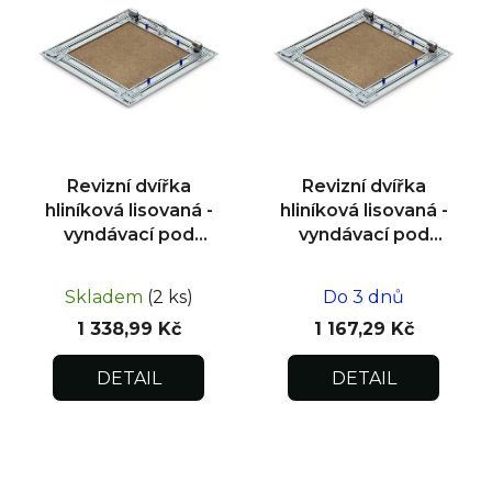
p
i
s
p
r
o
d
Revizní dvířka
Revizní dvířka
u
hliníková lisovaná -
hliníková lisovaná -
k
vyndávací pod
vyndávací pod
omítku
omítku
t
600x600x12,5
500x500x12,5
ů
Skladem
(2 ks)
Do 3 dnů
1 338,99 Kč
1 167,29 Kč
DETAIL
DETAIL