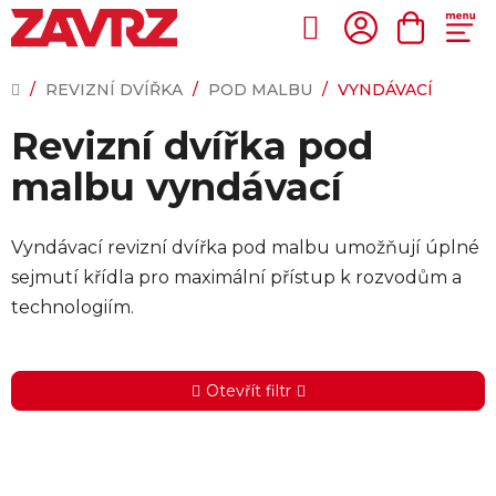
Přejít
na
Hledat
NÁKUP
obsah
KOŠÍK
DOMŮ
/
REVIZNÍ DVÍŘKA
/
POD MALBU
/
VYNDÁVACÍ
Revizní dvířka pod
malbu vyndávací
Vyndávací revizní dvířka pod malbu umožňují úplné
sejmutí křídla pro maximální přístup k rozvodům a
technologiím.
Otevřít filtr
V
ý