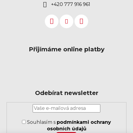
+420 777 916 961
Přijímáme online platby
Odebírat newsletter
Přihlášení
k
odběru
Souhlasím s
podmínkami ochrany
novinek
osobních údajů