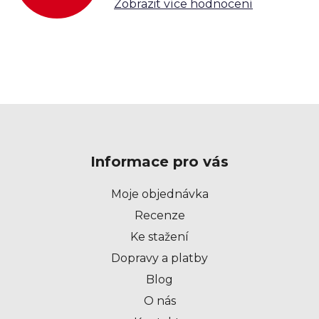
Zobrazit více hodnocení
i
s
u
Z
á
p
Informace pro vás
a
t
Moje objednávka
í
Recenze
Ke stažení
Dopravy a platby
Blog
O nás