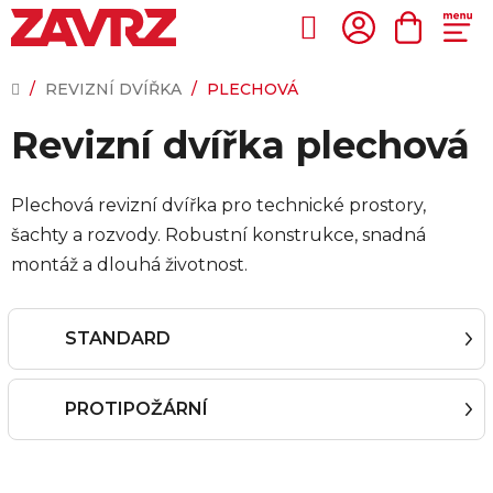
Přejít
na
Hledat
NÁKUP
obsah
KOŠÍK
DOMŮ
/
REVIZNÍ DVÍŘKA
/
PLECHOVÁ
Revizní dvířka plechová
Plechová revizní dvířka pro technické prostory,
šachty a rozvody. Robustní konstrukce, snadná
montáž a dlouhá životnost.
STANDARD
PROTIPOŽÁRNÍ