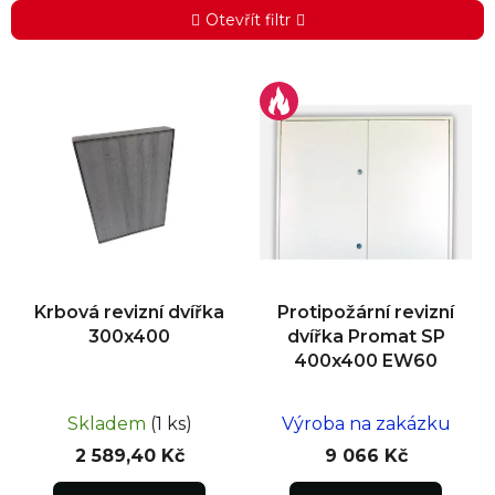
Otevřít filtr
V
ý
p
i
s
p
r
o
d
Krbová revizní dvířka
Protipožární revizní
u
300x400
dvířka Promat SP
k
400x400 EW60
t
ů
Skladem
(1 ks)
Výroba na zakázku
2 589,40 Kč
9 066 Kč