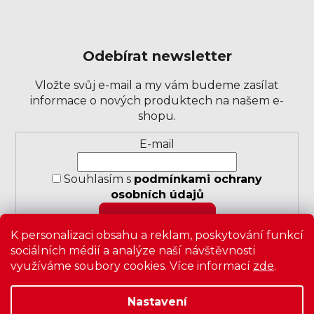
Odebírat newsletter
Vložte svůj e-mail a my vám budeme zasílat
informace o nových produktech na našem e-
shopu.
Přihlášení
E-mail
k
odběru
Souhlasím s
podmínkami ochrany
novinek
osobních údajů
PŘIHLÁSIT SE
K personalizaci obsahu a reklam, poskytování funkcí
sociálních médií a analýze naší návštěvnosti
využíváme soubory cookies. Více informací
zde
.
Nastavení
Copyright 2026
Zavrz
. Všechna práva vyhrazena.
Upravit