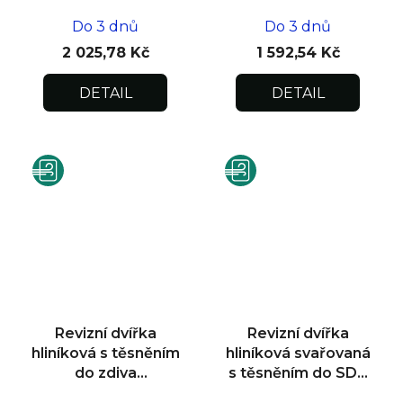
Do 3 dnů
Do 3 dnů
2 025,78 Kč
1 592,54 Kč
DETAIL
DETAIL
Revizní dvířka
Revizní dvířka
hliníková s těsněním
hliníková svařovaná
do zdiva
s těsněním do SDK
200x200x12,5
300x300x12,5