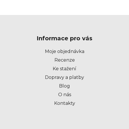
Z
á
p
Informace pro vás
a
t
Moje objednávka
í
Recenze
Ke stažení
Dopravy a platby
Blog
O nás
Kontakty