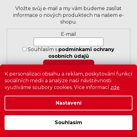
Vložte svůj e-mail a my vám budeme zasílat
informace o nových produktech na našem e-
shopu.
Přihlášení
E-mail
k
odběru
Souhlasím s
podmínkami ochrany
novinek
osobních údajů
PŘIHLÁSIT SE
K personalizaci obsahu a reklam, poskytování funkcí
sociálních médií a analýze naší návštěvnosti
využíváme soubory cookies. Více informací
zde
.
Nastavení
Copyright 2026
Zavrz
. Všechna práva vyhrazena.
Upravit
nastavení cookies
|
Obchodní podmínky
|
Ochrana
osobních údajů
Souhlasím
Vytvořil Shoptet
&
PekneWeby