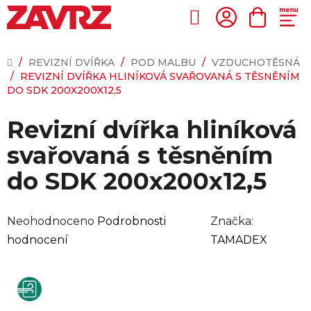
Přejít
na
Hledat
NÁKUP
obsah
KOŠÍK
DOMŮ
/
REVIZNÍ DVÍŘKA
/
POD MALBU
/
VZDUCHOTĚSNÁ
/
REVIZNÍ DVÍŘKA HLINÍKOVÁ SVAŘOVANÁ S TĚSNĚNÍM
DO SDK 200X200X12,5
Revizní dvířka hliníková
svařovaná s těsněním
do SDK 200x200x12,5
Průměrné
Neohodnoceno
Podrobnosti
Značka:
hodnocení
hodnocení
TAMADEX
produktu
je
0,0