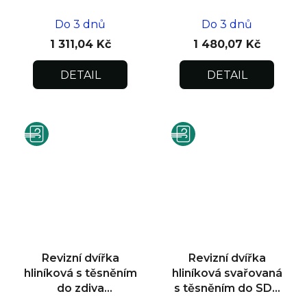
400x400x12,5
300x300x12,5
Do 3 dnů
Do 3 dnů
1 311,04 Kč
1 480,07 Kč
DETAIL
DETAIL
Revizní dvířka
Revizní dvířka
hliníková s těsněním
hliníková svařovaná
do zdiva
s těsněním do SDK
500x500x12,5
600x600x12,5