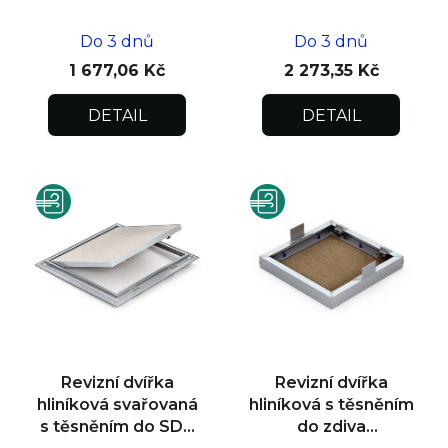
400x400x12,5
600x600x12,5
Do 3 dnů
Do 3 dnů
1 677,06 Kč
2 273,35 Kč
DETAIL
DETAIL
Revizní dvířka
Revizní dvířka
hliníková svařovaná
hliníková s těsněním
s těsněním do SDK
do zdiva