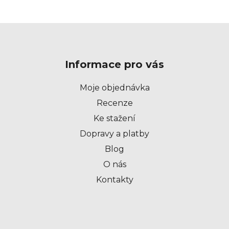
Z
á
p
Informace pro vás
a
t
Moje objednávka
í
Recenze
Ke stažení
Dopravy a platby
Blog
O nás
Kontakty