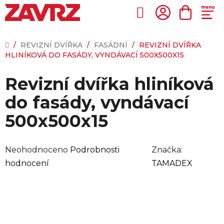
Přejít
na
Hledat
NÁKUP
obsah
KOŠÍK
DOMŮ
/
REVIZNÍ DVÍŘKA
/
FASÁDNÍ
/
REVIZNÍ DVÍŘKA
HLINÍKOVÁ DO FASÁDY, VYNDÁVACÍ 500X500X15
Revizní dvířka hliníková
do fasády, vyndávací
500x500x15
Průměrné
Neohodnoceno
Podrobnosti
Značka:
hodnocení
hodnocení
TAMADEX
produktu
je
0,0
z