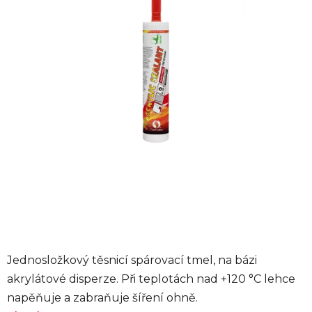
hvězdiček.
Jednosložkový těsnicí spárovací tmel, na bázi
akrylátové disperze. Při teplotách nad +120 °C lehce
napěňuje a zabraňuje šíření ohně.