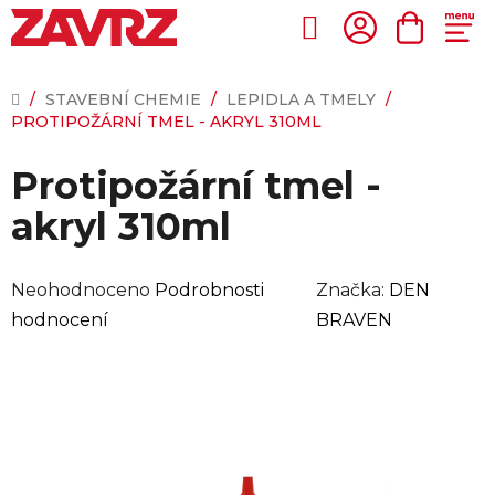
Přejít
na
Hledat
NÁKUP
obsah
KOŠÍK
DOMŮ
/
STAVEBNÍ CHEMIE
/
LEPIDLA A TMELY
/
PROTIPOŽÁRNÍ TMEL - AKRYL 310ML
Protipožární tmel -
akryl 310ml
Průměrné
Neohodnoceno
Podrobnosti
Značka:
DEN
hodnocení
hodnocení
BRAVEN
produktu
je
0,0
z
5