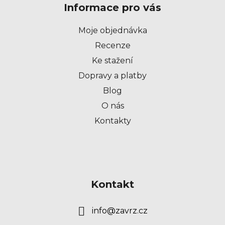
Informace pro vás
a
t
Moje objednávka
í
Recenze
Ke stažení
Dopravy a platby
Blog
O nás
Kontakty
Kontakt
info
@
zavrz.cz