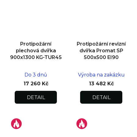
Protipožární
Protipožární revizní
plechová dvířka
dvířka Promat SP
900x1300 KG-TUR45
500x500 EI90
Do 3 dnů
Výroba na zakázku
17 260 Kč
13 482 Kč
DETAIL
DETAIL