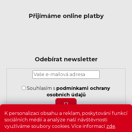
Přijímáme online platby
Odebírat newsletter
Přihlášení
k
odběru
Souhlasím s
podmínkami ochrany
novinek
osobních údajů
PŘIHLÁSIT
K personalizaci obsahu a reklam, poskytování funkcí
SE
sociálních médií a analýze naší návštěvnosti
využíváme soubory cookies. Více informací
zde
.