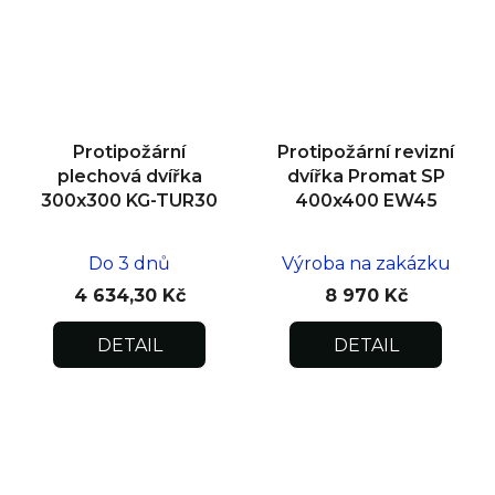
Protipožární
Protipožární revizní
plechová dvířka
dvířka Promat SP
300x300 KG-TUR30
400x400 EW45
Do 3 dnů
Výroba na zakázku
4 634,30 Kč
8 970 Kč
DETAIL
DETAIL