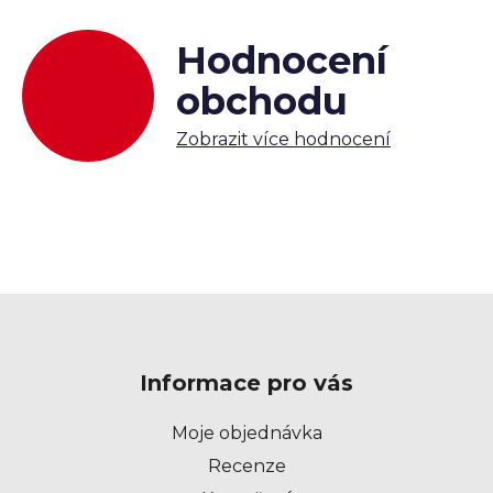
Hodnocení
obchodu
Zobrazit více hodnocení
Z
á
p
Informace pro vás
a
t
Moje objednávka
í
Recenze