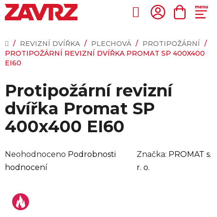
Přejít
na
Hledat
NÁKUP
obsah
KOŠÍK
DOMŮ
/
REVIZNÍ DVÍŘKA
/
PLECHOVÁ
/
PROTIPOŽÁRNÍ
/
PROTIPOŽÁRNÍ REVIZNÍ DVÍŘKA PROMAT SP 400X400
EI60
Protipožární revizní
dvířka Promat SP
400x400 EI60
Průměrné
Neohodnoceno
Podrobnosti
Značka:
PROMAT s.
hodnocení
hodnocení
r. o.
produktu
je
0,0