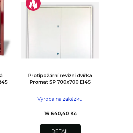
vá
Protipožární revizní dvířka
R45
Promat SP 700x700 EI45
Výroba na zakázku
16 640,40 Kč
DETAIL