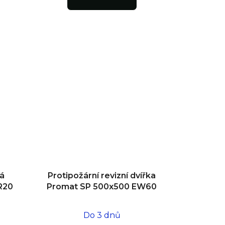
vá
Protipožární revizní dvířka
R20
Promat SP 500x500 EW60
Do 3 dnů