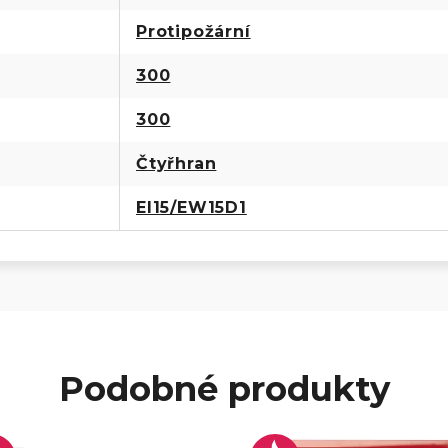
Protipožární
300
300
Čtyřhran
EI15/EW15D1
Podobné produkty