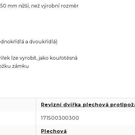
 50 mm nižší, než výrobní rozměr
dnokřídlá a dvoukřídlá)
řek lze vyrobit, jako kouřotěsná
vložku zámku
Revizní dvířka plechová protipož
171500300300
Plechová