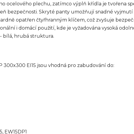
ního ocelového plechu, zatímco výplň křídla je tvořena 
oveň bezpečnosti. Skryté panty umožňují snadné vyjmutí 
ardně opatřen čtyřhranným klíčem, což zvyšuje bezpečn
onální i domácí použití, kde je vyžadována vysoká odolno
 bílá, hrubá struktura.
SP 300x300 EI15 jsou vhodná pro zabudování do:
I15, EW15DP1