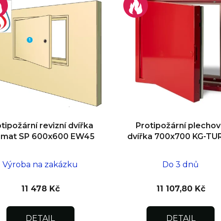
tipožární revizní dvířka
Protipožární plecho
omat SP 600x600 EW45
dvířka 700x700 KG-TU
Výroba na zakázku
Do 3 dnů
11 478 Kč
11 107,80 Kč
DETAIL
DETAIL