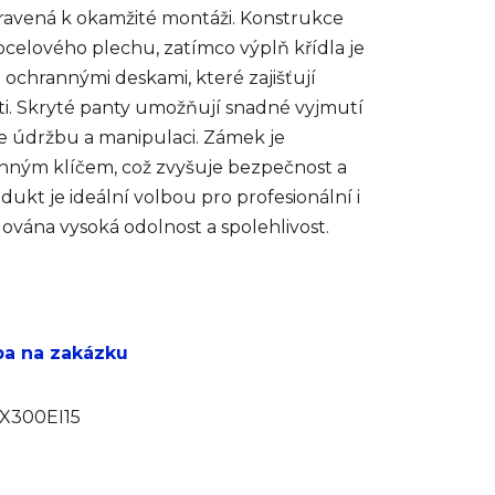
ravená k okamžité montáži. Konstrukce
o ocelového plechu, zatímco výplň křídla je
 ochrannými deskami, které zajišťují
i. Skryté panty umožňují snadné vyjmutí
je údržbu a manipulaci. Zámek je
nným klíčem, což zvyšuje bezpečnost a
ukt je ideální volbou pro profesionální i
dována vysoká odolnost a spolehlivost.
ba na zakázku
X300EI15