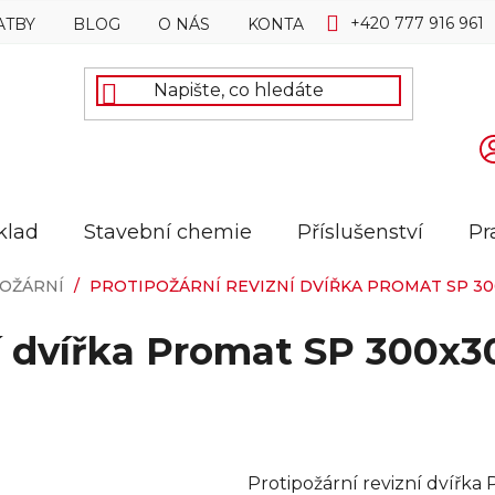
+420 777 916 961
ATBY
BLOG
O NÁS
KONTAKTY
klad
Stavební chemie
Příslušenství
Pr
OŽÁRNÍ
/
PROTIPOŽÁRNÍ REVIZNÍ DVÍŘKA PROMAT SP 300
í dvířka Promat SP 300x3
Protipožární revizní dvířk