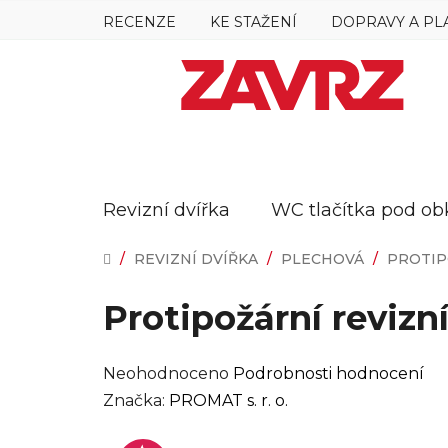
Přejít
RECENZE
KE STAŽENÍ
DOPRAVY A PL
na
obsah
Revizní dvířka
WC tlačítka pod ob
DOMŮ
/
REVIZNÍ DVÍŘKA
/
PLECHOVÁ
/
PROTIP
Protipožární revizn
Průměrné
Neohodnoceno
Podrobnosti hodnocení
hodnocení
Značka:
PROMAT s. r. o.
produktu