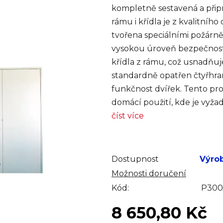
kompletně sestavená a přip
rámu i křídla je z kvalitníh
tvořena speciálními požárně
vysokou úroveň bezpečnost
křídla z rámu, což usnadňu
standardně opatřen čtyřhra
funkčnost dvířek. Tento prod
domácí použití, kde je vyža
číst více
Dostupnost
Výro
Možnosti doručení
Kód:
P300
8 650,80 Kč