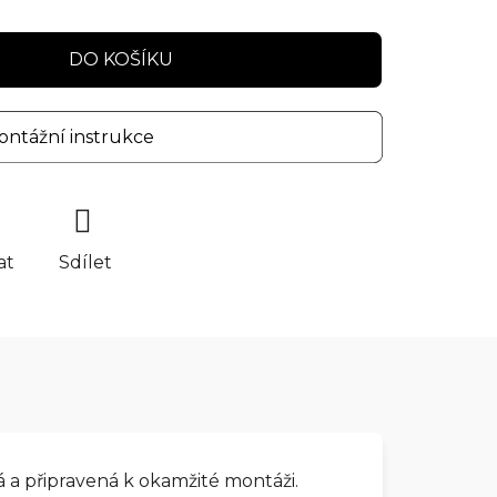
DO KOŠÍKU
ntážní instrukce
at
Sdílet
a připravená k okamžité montáži.