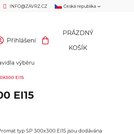
INFO
@
ZAVRZ.CZ
Česká republika
PRÁZDNÝ
Přihlášení
NÁKUPNÍ
KOŠÍK
KOŠÍK
avidla výběru
X300 EI15
00 EI15
a Promat typ SP 300x300 EI15 jsou dodávána