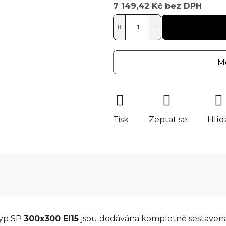
7 149,42 Kč bez DPH
Měrná cena:
Mo
Tisk
Zeptat se
Hlíd
Typ SP
300x300 EI15
jsou dodávána kompletně sestavená 