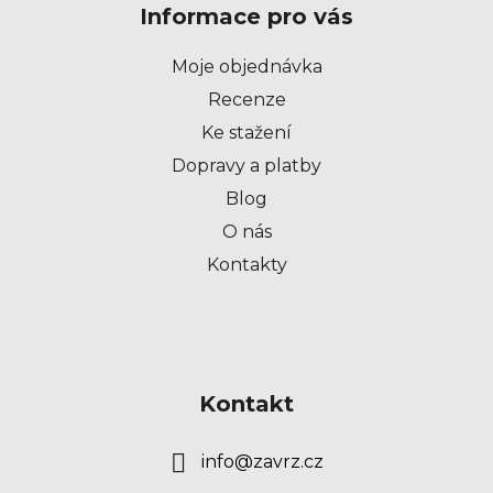
Informace pro vás
a
t
Moje objednávka
í
Recenze
Ke stažení
Dopravy a platby
Blog
O nás
Kontakty
Kontakt
info
@
zavrz.cz