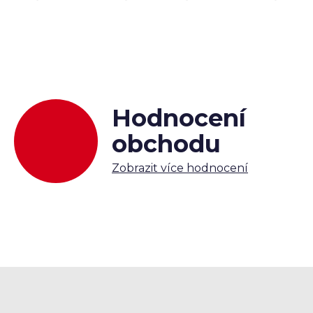
Hodnocení
obchodu
Zobrazit více hodnocení
Z
á
p