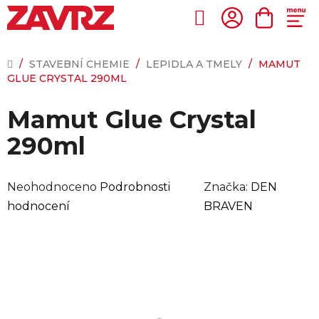
Přejít
na
Hledat
NÁKUP
obsah
KOŠÍK
DOMŮ
/
STAVEBNÍ CHEMIE
/
LEPIDLA A TMELY
/
MAMUT
GLUE CRYSTAL 290ML
Mamut Glue Crystal
290ml
Průměrné
Neohodnoceno
Podrobnosti
Značka:
DEN
hodnocení
hodnocení
BRAVEN
produktu
je
0,0
z
5