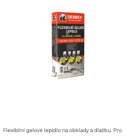
z
5
hvězdiček.
Flexibilní gelové lepidlo na obklady a dlažbu. Pro