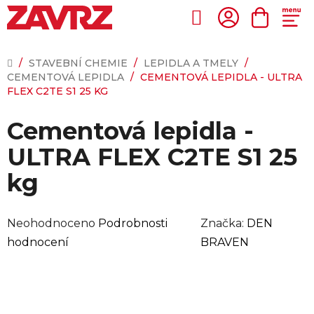
Přejít
na
Hledat
NÁKUP
obsah
KOŠÍK
DOMŮ
/
STAVEBNÍ CHEMIE
/
LEPIDLA A TMELY
/
CEMENTOVÁ LEPIDLA
/
CEMENTOVÁ LEPIDLA - ULTRA
FLEX C2TE S1 25 KG
Cementová lepidla -
ULTRA FLEX C2TE S1 25
kg
Průměrné
Neohodnoceno
Podrobnosti
Značka:
DEN
hodnocení
hodnocení
BRAVEN
produktu
je
0,0