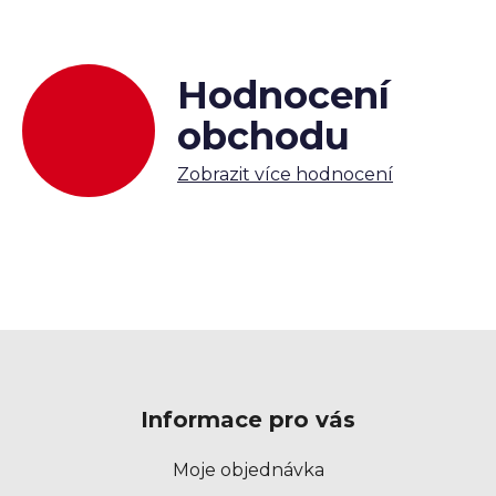
Hodnocení
obchodu
Zobrazit více hodnocení
Z
á
p
Informace pro vás
a
t
Moje objednávka
í