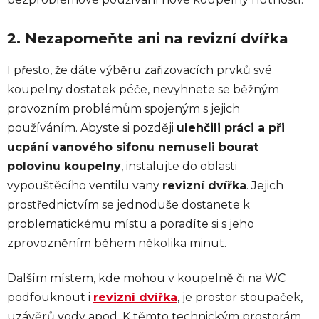
2. Nezapomeňte ani na revizní dvířka
I přesto, že dáte výběru zařizovacích prvků své
koupelny dostatek péče, nevyhnete se běžným
provozním problémům spojeným s jejich
používáním. Abyste si později
ulehčili práci a při
ucpání vanového sifonu nemuseli bourat
polovinu koupelny
, instalujte do oblasti
vypouštěcího ventilu vany
revizní dvířka
. Jejich
prostřednictvím se jednoduše dostanete k
problematickému místu a poradíte si s jeho
zprovozněním během několika minut.
Dalším místem, kde mohou v koupelně či na WC
podfouknout i
revizní dvířka
, je prostor stoupaček,
uzávěrů vody apod. K těmto technickým prostorám