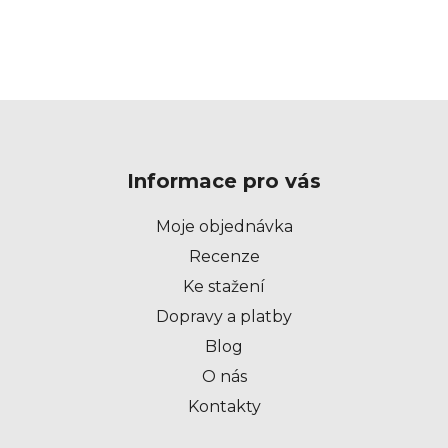
Z
á
p
Informace pro vás
a
t
Moje objednávka
í
Recenze
Ke stažení
Dopravy a platby
Blog
O nás
Kontakty