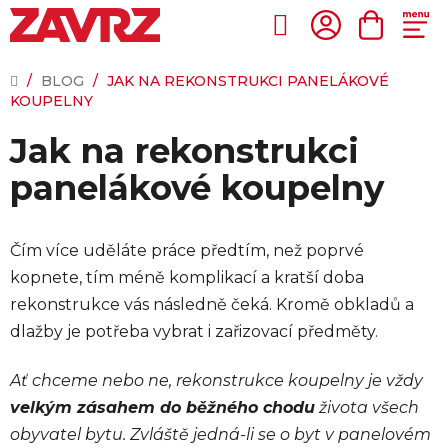
Přejít
na
Hledat
NÁKUP
obsah
KOŠÍK
DOMŮ
/
BLOG
/
JAK NA REKONSTRUKCI PANELÁKOVÉ
KOUPELNY
Jak na rekonstrukci
panelákové koupelny
Čím více uděláte práce předtím, než poprvé
kopnete, tím méně komplikací a kratší doba
rekonstrukce vás následně čeká. Kromě obkladů a
dlažby je potřeba vybrat i zařizovací předměty.
Ať chceme nebo ne, rekonstrukce koupelny je vždy
velkým zásahem do běžného chodu
života všech
obyvatel bytu. Zvláště jedná-li se o byt v panelovém