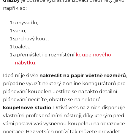
dlažby
je potřeba vybrat i zařizovací předměty, jako
například:
umyvadlo,
vanu,
sprchový kout,
toaletu
a přemýšlet i o rozmístění
koupelnového
nábytku
.
Ideální je si vše
nakreslit na papír včetně rozměrů
,
případně využít některý z online konfigurátorů pro
plánování koupelen. Jestliže se na takto detailní
plánování necítíte, obraťte se na některé
koupelnové studio
. Drtivá většina z nich disponuje
vlastními profesionálními nástroji, díky kterým před
vámi postaví vaši vysněnou koupelnu na obrazovce
počítače. Bez větších potíží tak můžete provádět