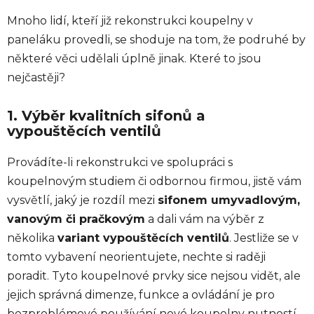
Mnoho lidí, kteří již rekonstrukci koupelny v
paneláku provedli, se shoduje na tom, že podruhé by
některé věci udělali úplně jinak. Které to jsou
nejčastěji?
1. Výběr kvalitních sifonů a
vypouštěcích ventilů
Provádíte-li rekonstrukci ve spolupráci s
koupelnovým studiem či odbornou firmou, jistě vám
vysvětlí, jaký je rozdíl mezi
sifonem umyvadlovým,
vanovým či pračkovým
a dali vám na výběr z
několika
variant vypouštěcích ventilů
. Jestliže se v
tomto vybavení neorientujete, nechte si raději
poradit. Tyto koupelnové prvky sice nejsou vidět, ale
jejich správná dimenze, funkce a ovládání je pro
bezproblémové používání nové koupelny nutností.