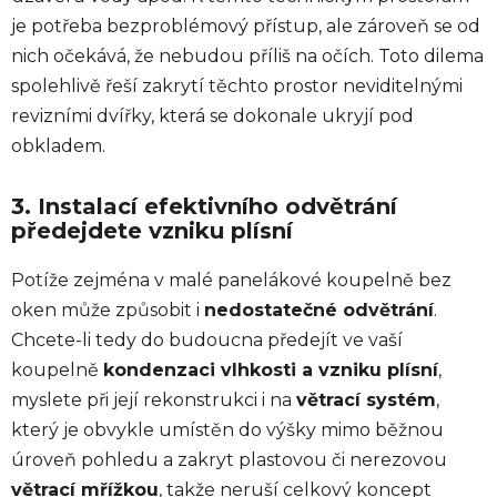
je potřeba bezproblémový přístup, ale zároveň se od
nich očekává, že nebudou příliš na očích. Toto dilema
spolehlivě řeší zakrytí těchto prostor neviditelnými
revizními dvířky, která se dokonale ukryjí pod
obkladem.
3. Instalací efektivního odvětrání
předejdete vzniku plísní
Potíže zejména v malé panelákové koupelně bez
oken může způsobit i
nedostatečné odvětrání
.
Chcete-li tedy do budoucna předejít ve vaší
koupelně
kondenzaci vlhkosti a vzniku plísní
,
myslete při její rekonstrukci i na
větrací systém
,
který je obvykle umístěn do výšky mimo běžnou
úroveň pohledu a zakryt plastovou či nerezovou
větrací mřížkou
, takže neruší celkový koncept