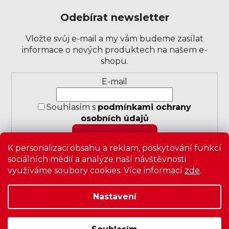
Odebírat newsletter
Vložte svůj e-mail a my vám budeme zasílat
informace o nových produktech na našem e-
shopu.
Přihlášení
E-mail
k
odběru
Souhlasím s
podmínkami ochrany
novinek
osobních údajů
PŘIHLÁSIT SE
K personalizaci obsahu a reklam, poskytování funkcí
sociálních médií a analýze naší návštěvnosti
využíváme soubory cookies. Více informací
zde
.
Nastavení
Copyright 2026
Zavrz
. Všechna práva vyhrazena.
Upravit
nastavení cookies
|
Obchodní podmínky
|
Ochrana
osobních údajů