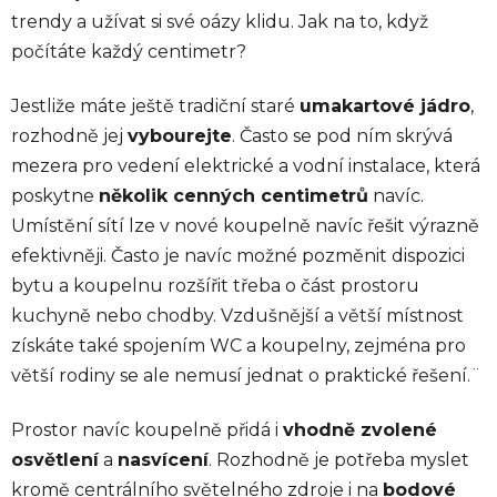
trendy a užívat si své oázy klidu. Jak na to, když
počítáte každý centimetr?
Jestliže máte ještě tradiční staré
umakartové jádro
,
rozhodně jej
vybourejte
. Často se pod ním skrývá
mezera pro vedení elektrické a vodní instalace, která
poskytne
několik cenných centimetrů
navíc.
Umístění sítí lze v nové koupelně navíc řešit výrazně
efektivněji. Často je navíc možné pozměnit dispozici
bytu a koupelnu rozšířit třeba o část prostoru
kuchyně nebo chodby. Vzdušnější a větší místnost
získáte také spojením WC a koupelny, zejména pro
větší rodiny se ale nemusí jednat o praktické řešení.¨
Prostor navíc koupelně přidá i
vhodně zvolené
osvětlení
a
nasvícení
. Rozhodně je potřeba myslet
kromě centrálního světelného zdroje i na
bodové