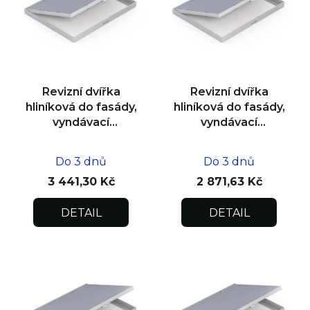
s
p
r
o
d
Revizní dvířka
Revizní dvířka
u
hliníková do fasády,
hliníková do fasády,
k
vyndávací
vyndávací
600x600x15
500x500x15
t
ů
Do 3 dnů
Do 3 dnů
3 441,30 Kč
2 871,63 Kč
DETAIL
DETAIL