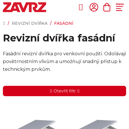
Přejít
na
Hledat
NÁKUP
obsah
KOŠÍK
DOMŮ
/
REVIZNÍ DVÍŘKA
/
FASÁDNÍ
Revizní dvířka fasádní
Fasádní revizní dvířka pro venkovní použití. Odolávají
povětrnostním vlivům a umožňují snadný přístup k
technickým prvkům.
Otevřít filtr
V
ý
p
i