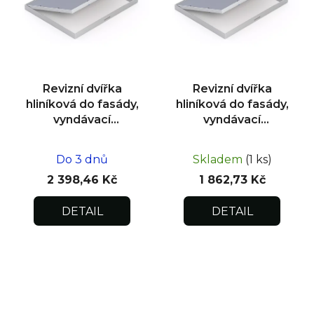
Revizní dvířka
Revizní dvířka
hliníková do fasády,
hliníková do fasády,
vyndávací
vyndávací
400x400x15
300x300x15
Do 3 dnů
Skladem
(1 ks)
2 398,46 Kč
1 862,73 Kč
DETAIL
DETAIL