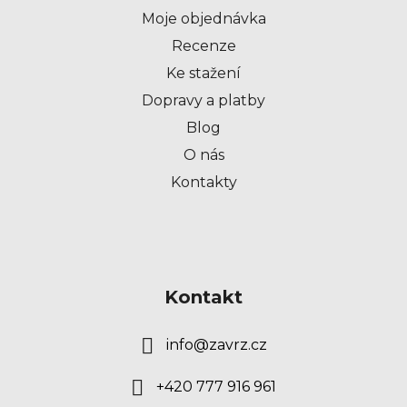
t
Moje objednávka
í
Recenze
Ke stažení
Dopravy a platby
Blog
O nás
Kontakty
Kontakt
info
@
zavrz.cz
+420 777 916 961