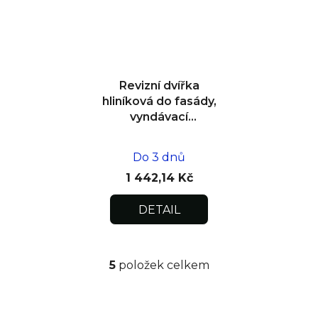
Revizní dvířka
hliníková do fasády,
vyndávací
200x200x15
Do 3 dnů
1 442,14 Kč
DETAIL
5
položek celkem
O
v
l