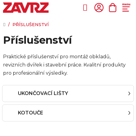
Přejít
na
Hledat
NÁKUP
obsah
KOŠÍK
DOMŮ
/
PŘÍSLUŠENSTVÍ
Příslušenství
Praktické příslušenství pro montáž obkladů,
revizních dvířek i stavební práce. Kvalitní produkty
pro profesionální výsledky.
UKONČOVACÍ LIŠTY
KOTOUČE