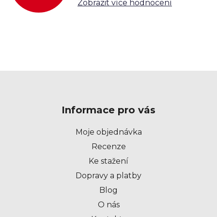
Zobrazit více hodnocení
i
s
u
Z
á
p
Informace pro vás
a
t
Moje objednávka
í
Recenze
Ke stažení
Dopravy a platby
Blog
O nás