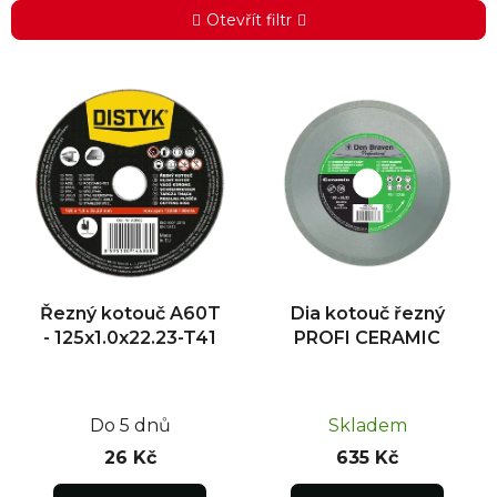
Otevřít filtr
V
ý
p
i
s
p
r
o
d
Řezný kotouč A60T
Dia kotouč řezný
u
- 125x1.0x22.23-T41
PROFI CERAMIC
k
t
ů
Do 5 dnů
Skladem
26 Kč
635 Kč