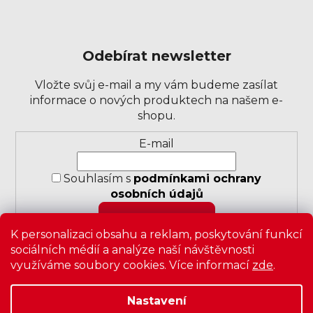
Odebírat newsletter
Vložte svůj e-mail a my vám budeme zasílat
informace o nových produktech na našem e-
shopu.
Přihlášení
E-mail
k
odběru
Souhlasím s
podmínkami ochrany
novinek
osobních údajů
PŘIHLÁSIT SE
K personalizaci obsahu a reklam, poskytování funkcí
sociálních médií a analýze naší návštěvnosti
využíváme soubory cookies. Více informací
zde
.
Nastavení
Copyright 2026
Zavrz
. Všechna práva vyhrazena.
Upravit